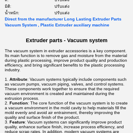
มิติ:
ปรับแต่ง
น้ำหนัก:
ปรับแต่ง
Direct from the manufacturer Long Lasting Extruder Parts
Vacuum System , Plastic Extruder auxiliary machine
Extruder parts -
Vacuum
system
The vacuum system in extruder accessories is a key component.
Its main function is to remove gas and moisture from the material
during plastic processing, improve product quality and production
efficiency, and bring significant benefits to the plastic processing
industry.
Attribute
: Vacuum systems typically include components such
as vacuum pumps, vacuum piping, valves, and control systems.
These components work together to ensure that the required
vacuum environment is created and maintained during the
extrusion process.
Function
: The core function of the vacuum system is to create
a vacuum environment in the mold cavity to help materials fill the
mold evenly and avoid air entrainment, thereby improving the
quality and surface finish of the product.
Feature
: Vacuum systems can significantly improve product
quality, enhance surface finish, increase process efficiency, and
reduce scrap rates. In addition, modern vacuum systems are