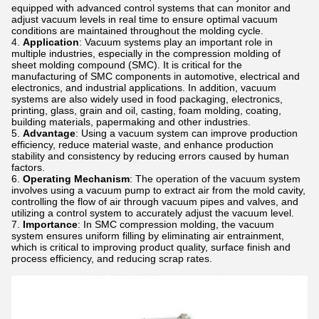
equipped with advanced control systems that can monitor and
adjust vacuum levels in real time to ensure optimal vacuum
conditions are maintained throughout the molding cycle.
Application
: Vacuum systems play an important role in
multiple industries, especially in the compression molding of
sheet molding compound (SMC). It is critical for the
manufacturing of SMC components in automotive, electrical and
electronics, and industrial applications. In addition, vacuum
systems are also widely used in food packaging, electronics,
printing, glass, grain and oil, casting, foam molding, coating,
building materials, papermaking and other industries.
Advantage
: Using a vacuum system can improve production
efficiency, reduce material waste, and enhance production
stability and consistency by reducing errors caused by human
factors.
Operating Mechanism
: The operation of the vacuum system
involves using a vacuum pump to extract air from the mold cavity,
controlling the flow of air through vacuum pipes and valves, and
utilizing a control system to accurately adjust the vacuum level.
Importance
: In SMC compression molding, the vacuum
system ensures uniform filling by eliminating air entrainment,
which is critical to improving product quality, surface finish and
process efficiency, and reducing scrap rates.