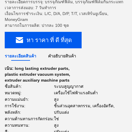
รายละเอียดการบรรจุ: บรรจุภัณฑ์ฟิล์ม, บรรจุภัณฑ์ฟิล์มกันกระแทก
เวลาการส่งมอบ: 7 วันทำการ
เงื่อนไขการชำระเงิน: L/C, D/A, D/P, T/T, เวสเทิร์นยูเนี่ยน,
MoneyGram
สามารถในการผลิต: ปากละ 100 ชุด
หา ราคา ที่ ดี ที่สุด
รายละเอียดสินค้า
คําอธิบายสินค้า
เน้น:
long lasting extruder parts
,
plastic extruder vacuum system
,
extruder auxiliary machine parts
ชื่อสินค้า:
ระบบสูญญากาศ
หมวดหมู่:
เครื่องใช้ไฟฟ้าแรงดันต่ำ
ความแม่นยำ:
สูง
การใช้งาน:
ชิ้นส่วนอุตสาหกรรม, เครื่องอัดรีด,
พลังหลัก:
ปรับแต่ง
ความต้านทานการกัดกร่อน:
ใช่
ความทนทาน:
สูง
สี:
ปรับแต่ง