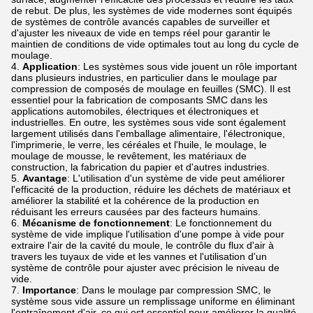
de rebut. De plus, les systèmes de vide modernes sont équipés
de systèmes de contrôle avancés capables de surveiller et
d'ajuster les niveaux de vide en temps réel pour garantir le
maintien de conditions de vide optimales tout au long du cycle de
moulage.
Application
: Les systèmes sous vide jouent un rôle important
dans plusieurs industries, en particulier dans le moulage par
compression de composés de moulage en feuilles (SMC). Il est
essentiel pour la fabrication de composants SMC dans les
applications automobiles, électriques et électroniques et
industrielles. En outre, les systèmes sous vide sont également
largement utilisés dans l'emballage alimentaire, l'électronique,
l'imprimerie, le verre, les céréales et l'huile, le moulage, le
moulage de mousse, le revêtement, les matériaux de
construction, la fabrication du papier et d'autres industries.
Avantage
: L'utilisation d'un système de vide peut améliorer
l'efficacité de la production, réduire les déchets de matériaux et
améliorer la stabilité et la cohérence de la production en
réduisant les erreurs causées par des facteurs humains.
Mécanisme de fonctionnement
: Le fonctionnement du
système de vide implique l'utilisation d'une pompe à vide pour
extraire l'air de la cavité du moule, le contrôle du flux d'air à
travers les tuyaux de vide et les vannes et l'utilisation d'un
système de contrôle pour ajuster avec précision le niveau de
vide.
Importance
: Dans le moulage par compression SMC, le
système sous vide assure un remplissage uniforme en éliminant
l'entraînement d'air, ce qui est essentiel pour améliorer la qualité