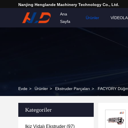
Nanjing Henglande Machinery Technology Co., Ltd.
Ana
Ürünler
VİDEOL
Sayfa
Evde
>
Ürünler
>
Ekstruder Parçaları
>
FACYORY Düğme ku
Kategoriler
Ikiz Vidalı Ekstruder
(97)