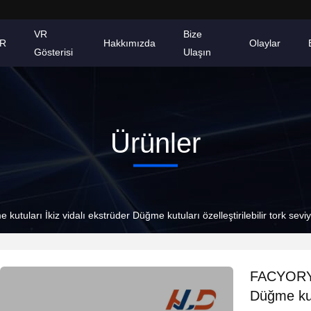
VR
Bize
AR
Hakkımızda
Olaylar
Gösterisi
Ulaşın
Ürünler
tuları İkiz vidalı ekstrüder Düğme kutuları özelleştirilebilir tork sevi
FACYORY D
Düğme kutu