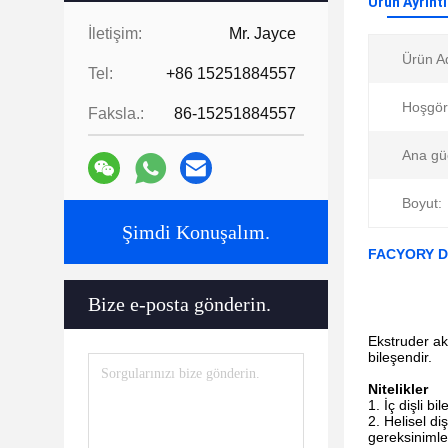
Ürün Ayrıntı
İletişim:
Mr. Jayce
Ürün Ad
Tel:
+86 15251884557
Hoşgör
Faksla.:
86-15251884557
Ana gü
Boyut:
Şimdi Konuşalım.
FACYORY Düğ
Bize e-posta gönderin.
Ekstruder ak
bileşendir.
Nitelikler
İç dişli b
Helisel diş
gereksinimle