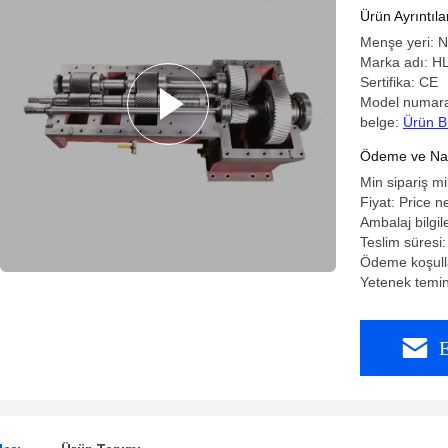
ekstrüder
Ürün Ayrıntıla
Menşe yeri: N
Marka adı: H
Sertifika: CE
Model numaras
belge:
Ürün B
Ödeme ve Nakl
Min sipariş mi
Fiyat: Price n
Ambalaj bilgil
Teslim süresi:
Ödeme koşulla
Yetenek temin
E