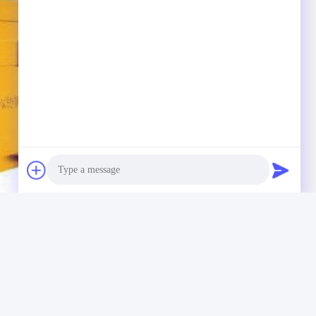
Photo
Video Call
Audio Call