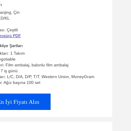
 parçaları Düğme kutuları
rı
anjing, Çin
LD/KL
ı: Çeşitli
roşürü PDF
iye Şartları
ktarı: 1 Takım
egotiable
eri: Film ambalaj, balonlu film ambalaj
 7 iş günü
rı: L/C, D/A, D/P, T/T, Western Union, MoneyGram
i: Ağız başına 100 set
n İyi Fiyatı Alın