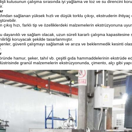
işli kutusunun çalışma sırasında iyi yağlama ve toz ve su direncini kor
ir.
ar
fından sağlanan yüksek hızlı ve düşük torklu çıkışı, ekstruderin ihtiyaç 
türebilir.
n çıkış hızı, farklı tip ve özelliklerdeki malzemelerin ekstrüzyonuna uyu
su dayanıklı ve sağlam olacak, uzun süreli kararlı çalışma kapasitesine
ilirliği koruyacak şekilde tasarlanmıştır.
eşenler, güvenli çalışmayı sağlamak ve arıza ve beklenmedik kesinti olas
r.
r
ründe hamur, şeker, tahıl vb. çeşitli gıda hammaddelerinin ekstrüde ed
strisinde granül malzemelerin ekstrüzyonunda, çimento, alçı gibi yapı 