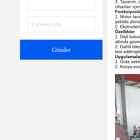
Tasarım, d
cihazları içer
Fonksiyonl
Motor tara
şekilde dönüş
Ekstruderi
Özellikler
Dişli kutu
altında güven
Dahili bil
Gönder
test edilmişti
Uygulamala
Gıda sektö
Kimya endü