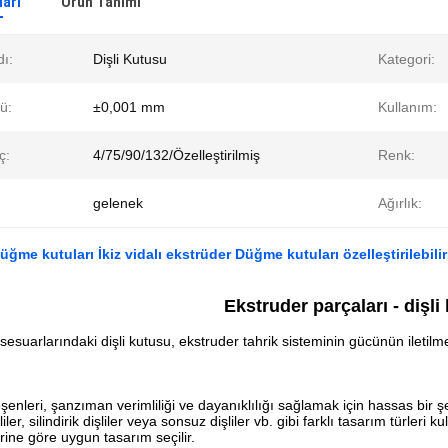
ları
Ürün Tanımı
ı:
Dişli Kutusu
Kategori:
ü:
±0,001 mm
Kullanım:
ç:
4/75/90/132/Özelleştirilmiş
Renk:
gelenek
Ağırlık:
me kutuları İkiz vidalı ekstrüder Düğme kutuları özelleştirilebilir
Ekstruder parçaları - dişli
sesuarlarındaki dişli kutusu, ekstruder tahrik sisteminin gücünün ilet
ileşenleri, şanzıman verimliliği ve dayanıklılığı sağlamak için hassas bir şe
liler, silindirik dişliler veya sonsuz dişliler vb. gibi farklı tasarım türleri
rine göre uygun tasarım seçilir.