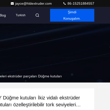
jayce@hldextruder.com
86-15251884557
Şimdi
Blog
Turkish
Konuşalım.
yeleri ekstrüder parçaları Düğme kutuları
üğme kutuları İkiz vidalı ekstrüder
ları özelleştirilebilir tork seviyeleri