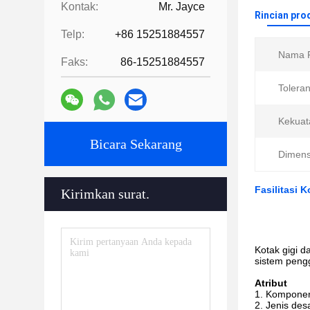
Kontak:
Mr. Jayce
Rincian pro
Telp:
+86 15251884557
Nama P
Faks:
86-15251884557
Toleran
Kekuat
Bicara Sekarang
Dimens
Fasilitasi 
Kirimkan surat.
Kotak gigi 
sistem peng
Atribut
Komponen 
Jenis desa