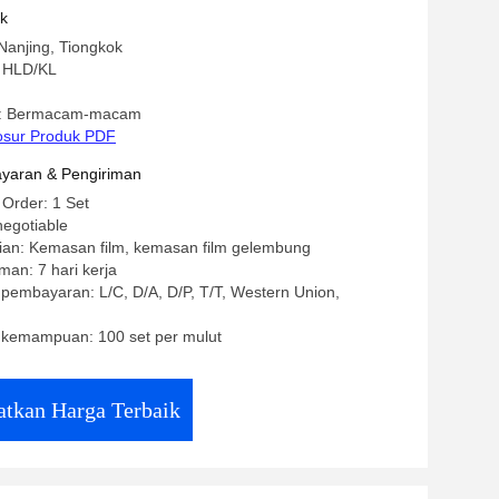
Kotak Gir
uk
Nanjing, Tiongkok
 HLD/KL
: Bermacam-macam
osur Produk PDF
yaran & Pengiriman
 Order: 1 Set
negotiable
ian: Kemasan film, kemasan film gelembung
man: 7 hari kerja
 pembayaran: L/C, D/A, D/P, T/T, Western Union,
kemampuan: 100 set per mulut
tkan Harga Terbaik