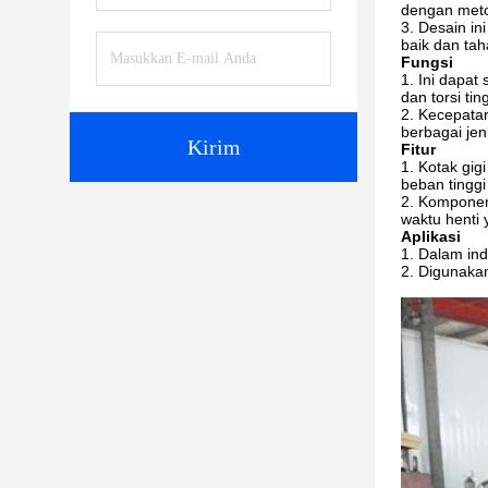
dengan meto
Desain i
baik dan tah
Fungsi
Ini dapat
dan torsi ti
Kecepatan
berbagai jeni
Kirim
Fitur
Kotak gig
beban tinggi
Komponen 
waktu henti 
Aplikasi
Dalam ind
Digunakan