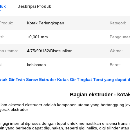
duk
Deskripsi Produk
roduk:
Kotak Perlengkapan
Kategori:
si:
±0,001 mm
Penggunaa
an utama:
4/75/90/132/Disesuaikan
Warna:
i:
kebiasaan
Berat:
Kotak Gir Twin Screw Extruder Kotak Gir Tingkat Torsi yang dapat 
Bagian ekstruder - kotak
dalam aksesori ekstruder adalah komponen utama yang bertanggung ja
gerak ekstruder
gigi internal diproses dengan tepat untuk memastikan efisiensi transm
in yang berbeda dapat digunakan, seperti gigi heliks, gigi silinder atau 