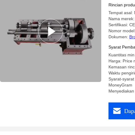
Extruder 
Rincian prod
Tempat asal: 
Nama merek:
Sertifikasi: CE
Nomor model
Dokumen:
Br
Syarat Pemba
Kuantitas min
Harga: Price 
Kemasan rinc
Waktu pengiri
Syarat-syarat
MoneyGram
Menyediakan 
Dapa