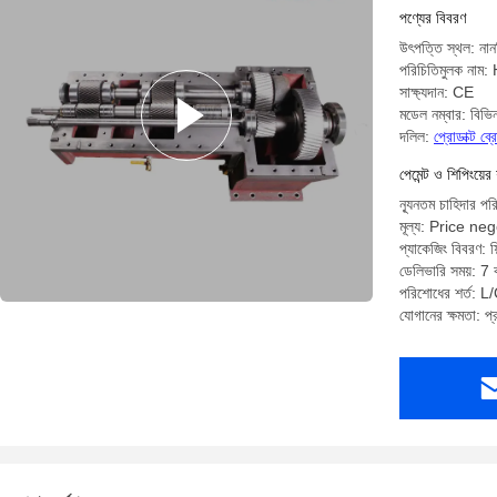
পণ্যের বিবরণ
উৎপত্তি স্থল: নান
পরিচিতিমুলক নাম
সাক্ষ্যদান: CE
মডেল নম্বার: বিভিন
দলিল:
প্রোডাক্ট ব
পেমেন্ট ও শিপিংয়ের 
ন্যূনতম চাহিদার পর
মূল্য: Price ne
প্যাকেজিং বিবরণ: ফিল
ডেলিভারি সময়: 7 ক
পরিশোধের শর্ত: L/C
যোগানের ক্ষমতা: প