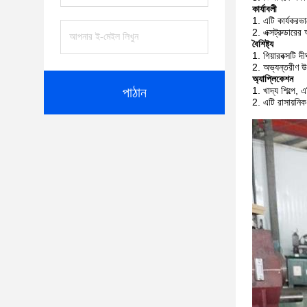
কার্যাবলী
এটি কার্যকরভা
এক্সট্রুডারের
বৈশিষ্ট্য
গিয়ারবক্সটি 
অভ্যন্তরীণ উ
অ্যাপ্লিকেশন
পাঠান
খাদ্য শিল্পে, 
এটি রাসায়নিক