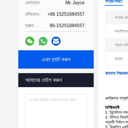
পণ্যের বিবরণ
যোগাযোগ:
Mr. Jayce
টেলিফোন:
+86 15251884557
পণ্যের না
ফ্যাক্স:
86-15251884557
সহনশীলতা
প্রধান শক
এখন চ্যাট করুন
মাত্রা:
কারখানা গিয়ারবক্স 
আমাদের মেইল করুন
এক্সট্রুডার আনুষা
বৈশিষ্ট্যাবলী
ট্রান্সমিশন দক
বিভিন্ন ডিজাই
অনুযায়ী নির্বাচন ক
ডিজাইনে একটি