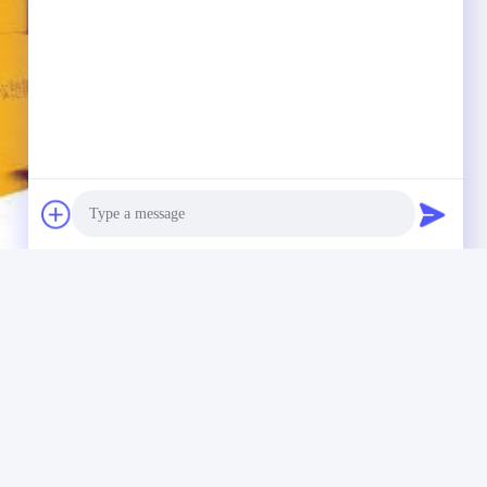
Photo
Video Call
Audio Call