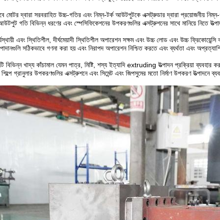
বে মোটর দ্বারা সরবরাহিত উচ্চ-গতির এবং নিম্ন-টর্ক আউটপুটকে এক্সট্রুডার দ্বারা প্রয়োজনীয় নিম
 আউটপুট গতি বিভিন্ন ধরণের এবং স্পেসিফিকেশনের উপকরণগুলির এক্সট্রুশনের সাথে মানিয়ে নিতে উত্পাদ
দীর্ঘস্থায়ী এবং স্থিতিশীল, দীর্ঘমেয়াদী স্থিতিশীল অপারেশন সক্ষম এবং উচ্চ লোড এবং উচ্চ ফ্রিকোয়েন
পাদানগুলি সঠিকভাবে গণনা করা হয় এবং নিরাপদ অপারেশন নিশ্চিত করতে এবং ব্যর্থতা এবং অপ্রত্যাশি
এটি বিভিন্ন খাদ্য কাঁচামাল যেমন পাত্র, মিষ্টি, শস্য ইত্যাদি extruding উত্পাদন প্রক্রিয়া ব্যবহার ক
 শিল্পে গ্রানুলার উপকরণগুলির এক্সট্রুশনে এবং সিমেন্ট এবং জিপসুমের মতো নির্মাণ উপকরণ উত্পাদনে ব্য