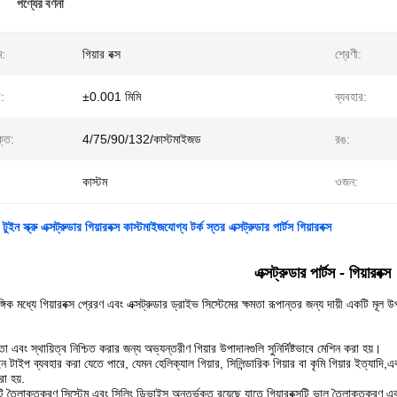
পণ্যের বর্ণনা
ম:
গিয়ার বক্স
শ্রেণী:
:
±0.001 মিমি
ব্যবহার:
্তি:
4/75/90/132/কাস্টমাইজড
রঙ:
কাস্টম
ওজন:
টুইন স্ক্রু এক্সট্রুডার গিয়ারবক্স কাস্টমাইজযোগ্য টর্ক স্তর এক্সট্রুডার পার্টস গিয়ারবক্স
এক্সট্রুডার পার্টস - গিয়ারবক্স
ঙ্গিক মধ্যে গিয়ারবক্স প্রেরণ এবং এক্সট্রুডার ড্রাইভ সিস্টেমের ক্ষমতা রূপান্তর জন্য দায়ী একটি মূল উ
্ষতা এবং স্থায়িত্ব নিশ্চিত করার জন্য অভ্যন্তরীণ গিয়ার উপাদানগুলি সুনির্দিষ্টভাবে মেশিন করা হয়।
ন টাইপ ব্যবহার করা যেতে পারে, যেমন হেলিক্যাল গিয়ার, সিলিন্ডারিক গিয়ার বা কৃমি গিয়ার ইত্যা
রা হয়.
 তৈলাক্তকরণ সিস্টেম এবং সিলিং ডিভাইস অন্তর্ভুক্ত রয়েছে যাতে গিয়ারবক্সটি ভাল তৈলাক্তকরণ এ