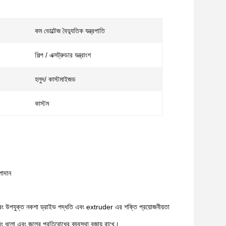
কম ভোল্টেজ বৈদ্যুতিক যন্ত্রপাতি
শিল্প / এক্সট্রুডার যন্ত্রাংশ
হলুদ/ কাস্টমাইজড
কাস্টম
পাদান
দি,এবং উপযুক্ত নকশা ড্রাইভ পদ্ধতি এবং extruder এর শক্তি প্রয়োজনীয়তা
বং ধুলো এবং জলের প্রতিরোধের ব্যবস্থা বজায় রাখে।