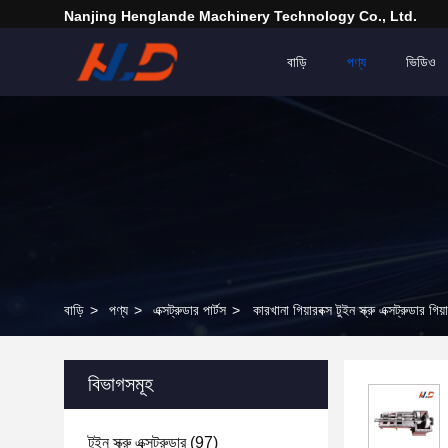
Nanjing Henglande Machinery Technology Co., Ltd.
বাড়ি
পণ্য
ভিডিও
বাড়ি
>
পণ্য
>
এক্সট্রুডার পার্টস
>
কারখানা গিয়ারবক্স টুইন স্ক্রু এক্সট্রুডার গিয
বিভাগসমূহ
টুইন স্ক্রু এক্সট্রুডার
(97)