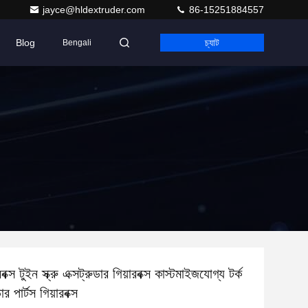
jayce@hldextruder.com
86-15251884557
Blog
চ্যাট
Bengali
বক্স টুইন স্ক্রু এক্সট্রুডার গিয়ারবক্স কাস্টমাইজযোগ্য টর্ক
ার পার্টস গিয়ারবক্স