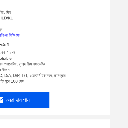
জিং, চীন
: HLD/KL
্ন
্রোশিওর পিডিএফ
শর্তাবলী
িমাণ: 1 সেট
gotiable
্ম প্যাকেজিং, বুদ্বুদ ফিল্ম প্যাকেজিং
র্মদিবস
, D/A, D/P, T/T, ওয়েস্টার্ন ইউনিয়ন, মানিগ্রাম
্রতি মুখে 100 সেট
সেরা দাম পান