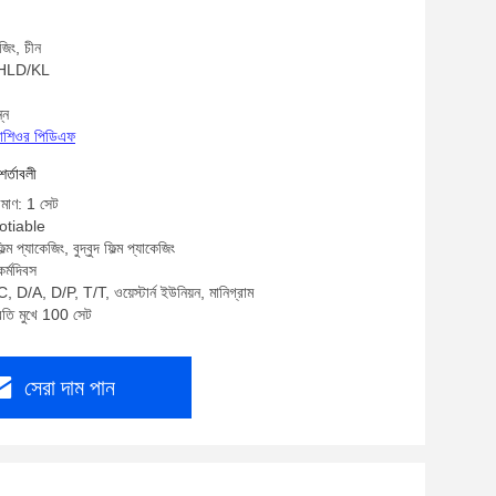
জিং, চীন
: HLD/KL
্ন
্রোশিওর পিডিএফ
শর্তাবলী
িমাণ: 1 সেট
gotiable
্ম প্যাকেজিং, বুদ্বুদ ফিল্ম প্যাকেজিং
র্মদিবস
, D/A, D/P, T/T, ওয়েস্টার্ন ইউনিয়ন, মানিগ্রাম
্রতি মুখে 100 সেট
সেরা দাম পান