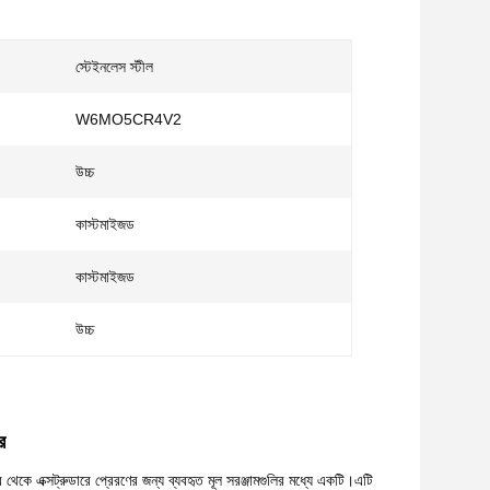
স্টেইনলেস স্টীল
W6MO5CR4V2
উচ্চ
কাস্টমাইজড
কাস্টমাইজড
উচ্চ
র
 থেকে এক্সট্রুডারে প্রেরণের জন্য ব্যবহৃত মূল সরঞ্জামগুলির মধ্যে একটি।এটি