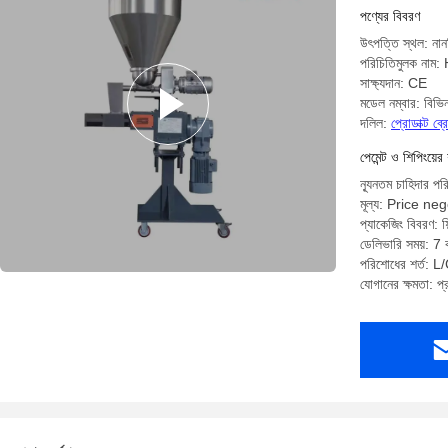
পণ্যের বিবরণ
উৎপত্তি স্থল: নান
পরিচিতিমুলক নাম
সাক্ষ্যদান: CE
মডেল নম্বার: বিভিন
দলিল:
প্রোডাক্ট ব
পেমেন্ট ও শিপিংয়ের 
ন্যূনতম চাহিদার পর
মূল্য: Price ne
প্যাকেজিং বিবরণ: ফিল
ডেলিভারি সময়: 7 ক
পরিশোধের শর্ত: L/C
যোগানের ক্ষমতা: প