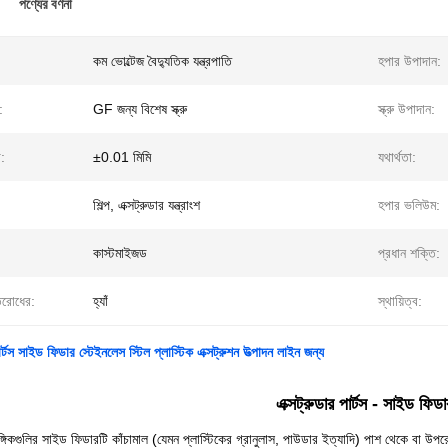
পণ্যের বর্ণনা
কম ভোল্টেজ বৈদ্যুতিক যন্ত্রপাতি
হপার উপাদান:
:
GF জন্য বিশেষ স্ক্রু
স্ক্রু উপাদান:
:
±0.01 মিমি
যথার্থতা:
শিল্প, এক্সট্রুডার যন্ত্রাংশ
হপার ভলিউম:
কাস্টমাইজড
প্রধান শক্তি:
িরোধের:
হ্যাঁ
স্থায়িত্ব:
ার্টস সাইড ফিডার স্টেইনলেস স্টিল প্লাস্টিক এক্সট্রুশন উত্পাদন লাইন জন্য
এক্সট্রুডার পার্টস - সাইড ফিডা
াঙ্গিকগুলির সাইড ফিডারটি কাঁচামাল (যেমন প্লাস্টিকের গ্রানুলাস, পাউডার ইত্যাদি) পাশ থেকে বা উপরে