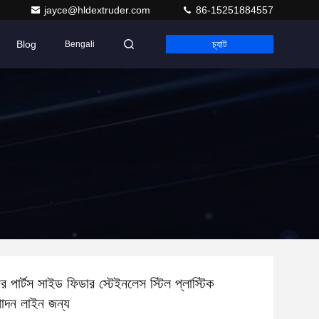
jayce@hldextruder.com
86-15251884557
Blog
চ্যাট
Bengali
ার পার্টস সাইড ফিডার স্টেইনলেস স্টিল প্লাস্টিক
্পাদন লাইন জন্য