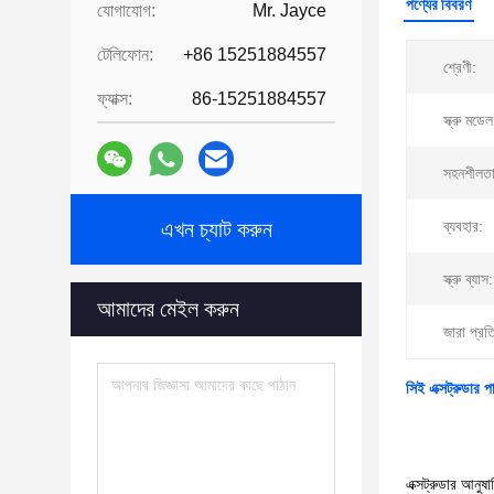
পণ্যের বিবরণ
যোগাযোগ:
Mr. Jayce
টেলিফোন:
+86 15251884557
শ্রেণী:
ফ্যাক্স:
86-15251884557
স্ক্রু মডেল
সহনশীলতা
এখন চ্যাট করুন
ব্যবহার:
স্ক্রু ব্যাস:
আমাদের মেইল করুন
জারা প্রত
সিই এক্সট্রুডার প
এক্সট্রুডার আনুষ