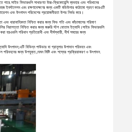
রতে পারে.
সাইড ফিডারগুলি সাধারণত উচ্চ-ফ্রিকোয়েন্সি ব্যবহার এবং পরিধানের
 সহজ ইনস্টলেশন এবং রক্ষণাবেক্ষণের জন্য একটি মডিউলার কাঠামো গ্রহণ করেএটি
নফিগারেশন এবং উৎপাদন পরিবেশের প্রয়োজনীয়তা উপর নির্ভর করে।
িশীলতা এবং ধারাবাহিকতা নিশ্চিত করার জন্য ফিড গতি এবং কাঁচামালের পরিমাণ
ামগুলির নিরাপত্তা নিশ্চিত করার জন্য জরুরি স্টপ বোতাম ইত্যাদি।সাইড ফিডারগুলি
া হয়এগুলি পরিধান প্রতিরোধী এবং দীর্ঘস্থায়ী, দীর্ঘ সময়ের জন্য
ইত্যাদি উৎপাদন;এটি বিভিন্ন পাউডার বা গ্রানুলার উপাদান পরিবহন এবং
চামাল পরিবহনের জন্য উপযুক্ত,যেমন মিষ্টি এবং শস্যের প্রক্রিয়াকরণ ও উৎপাদন.