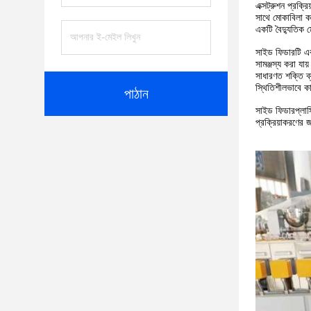
এক্সট্রুশন প্রক্
সাথে মোকাবিলা ক
একটি বৈদ্যুতিক ম
সাইড ফিডারটি একটি
সামঞ্জস্য করা যা
সাধারণত শক্তি ব্য
স্থিতিশীলভাবে কাজ
পাঠান
সাইড ফিডার
প্লা
প্রক্রিয়াকরণের জ