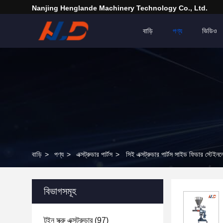
Nanjing Henglande Machinery Technology Co., Ltd.
বাড়ি
পণ্য
ভিডিও
বাড়ি
>
পণ্য
>
এক্সট্রুডার পার্টস
>
সিই এক্সট্রুডার পার্টস সাইড ফিডার স্টেইনলে
বিভাগসমূহ
টুইন স্ক্রু এক্সট্রুডার
(97)