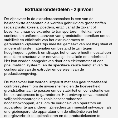
Extruderonderdelen - zijinvoer
De zijtoevoer in de extruderaccessoires is een van de
belangrijkste apparaten die worden gebruikt om grondstoffen
(zoals plastic korrels, poeders, enz.) vanaf de zijkant of
bovenkant naar de extruder te transporteren. Het kan een
continue en uniforme aanvoer van grondstoffen bereiken om de
stabiliteit en efficiëntie van het extrusieproces te
garanderen.
Zijfeeders zijn meestal gemaakt van roestvrij staal of
andere slijtvaste materialen om bestand te zijn tegen
hoogfrequent gebruik en slijtage; het ontwerp heeft meestal een
modulaire structuur voor eenvoudige installatie en onderhoud.
Het kan worden aangedreven door een elektromotor of een
pneumatisch systeem, en de specifieke keuze hangt af van de
configuratie van de extruder en de eisen van de
productieomgeving.
De zijaanvoer kan worden uitgerust met een geautomatiseerd
controlesysteem om de invoersnelheid en de hoeveelheid
grondstoffen aan te passen om de stabiliteit en consistentie van
het extrusieproces te garanderen. Het ontwerp omvat meestal
veiligheidsmaatregelen zoals beschermhoezen,
noodstopknoppen, enz. om de veiligheid van operators en
apparatuur te garanderen. Zijfeeders zijn meestal ontworpen als
energiebesparende apparatuur om de efficiëntie van het
energieverbruik te optimaliseren en de productiekosten te