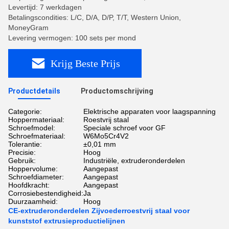
Levertijd: 7 werkdagen
Betalingscondities: L/C, D/A, D/P, T/T, Western Union,
MoneyGram
Levering vermogen: 100 sets per mond
Krijg Beste Prijs
Productdetails
Productomschrijving
Categorie:
Elektrische apparaten voor laagspanning
Hoppermateriaal:
Roestvrij staal
Schroefmodel:
Speciale schroef voor GF
Schroefmateriaal:
W6Mo5Cr4V2
Tolerantie:
±0,01 mm
Precisie:
Hoog
Gebruik:
Industriële, extruderonderdelen
Hoppervolume:
Aangepast
Schroefdiameter:
Aangepast
Hoofdkracht:
Aangepast
Corrosiebestendigheid:
Ja
Duurzaamheid:
Hoog
CE-extruderonderdelen Zijvoederroestvrij staal voor
kunststof extrusieproductielijnen