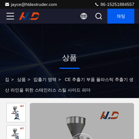
jayce@hldextruder.com
86-15251884557
채팅
상품
집
>
상품
>
압출기 영역
>
CE 추출기 부품 플라스틱 추출기 생
산 라인을 위한 스테인리스 스틸 사이드 피더