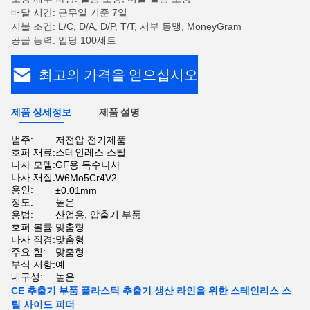
배달 시간: 근무일 기준 7일
지불 조건: L/C, D/A, D/P, T/T, 서부 동맹, MoneyGram
공급 능력: 입당 100세트
최고의 가격을 얻으십시오
제품 상세정보
제품 설명
범주:
저전압 전기제품
호퍼 재료:
스테인레스 스틸
나사 모델:
GF용 특수나사
나사 재질:
W6Mo5Cr4V2
용인:
±0.01mm
정도:
높은
용법:
산업용, 압출기 부품
호퍼 볼륨:
맞춤형
나사 직경:
맞춤형
주요 힘:
맞춤형
부식 저항:
예
내구성:
높은
CE 추출기 부품 플라스틱 추출기 생산 라인을 위한 스테인리스 스
틸 사이드 피더