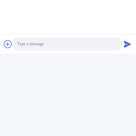
Photo
Video Call
Audio Call
প্রায়শই জিজ্ঞাসিত প্রশ্ন
1:আপনার কত বছরের অভিজ্ঞতা আছে?
এক্সট্রুডার শিল্পে ১৫ বছরেরও বেশি অভিজ্ঞতা।
2:আপনি কি ব্যবসায়ী নাকি প্রস্তুতকারক? কারখানার আয়তন কত?
আমরা প্রস্তুতকারক, কারখানাটি ৫০০০ বর্গমিটারেরও বেশি।