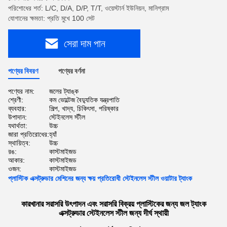
পরিশোধের শর্ত: L/C, D/A, D/P, T/T, ওয়েস্টার্ন ইউনিয়ন, মানিগ্রাম
যোগানের ক্ষমতা: প্রতি মুখে 100 সেট
সেরা দাম পান
পণ্যের বিবরণ
পণ্যের বর্ণনা
পণ্যের নাম:
জলের ট্যাঙ্ক
শ্রেণী:
কম ভোল্টেজ বৈদ্যুতিক যন্ত্রপাতি
ব্যবহার:
শিল্প, খাদ্য, চিকিৎসা, পরিষ্কার
উপাদান:
স্টেইনলেস স্টীল
যথার্থতা:
উচ্চ
জারা প্রতিরোধের:
হ্যাঁ
স্থায়িত্ব:
উচ্চ
রঙ:
কাস্টমাইজড
আকার:
কাস্টমাইজড
ওজন:
কাস্টমাইজড
প্লাস্টিক এক্সট্রুডার মেশিনের জন্য ক্ষয় প্রতিরোধী স্টেইনলেস স্টীল ওয়াটার ট্যাংক
কারখানার সরাসরি উৎপাদন এবং সরাসরি বিক্রয় প্লাস্টিকের জন্য জল ট্যাংক
এক্সট্রুডার স্টেইনলেস স্টীল জন্য দীর্ঘ স্থায়ী