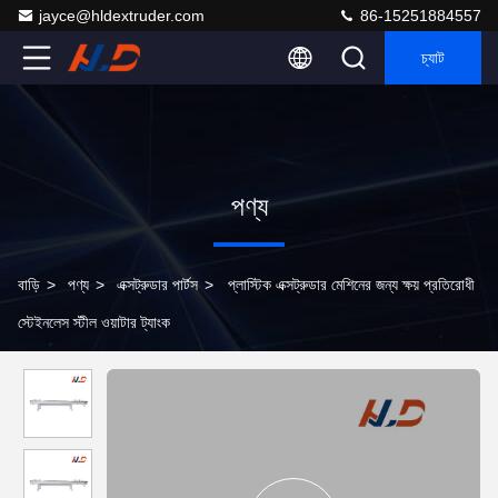
jayce@hldextruder.com
86-15251884557
চ্যাট
পণ্য
বাড়ি
>
পণ্য
>
এক্সট্রুডার পার্টস
>
প্লাস্টিক এক্সট্রুডার মেশিনের জন্য ক্ষয় প্রতিরোধী
স্টেইনলেস স্টীল ওয়াটার ট্যাংক