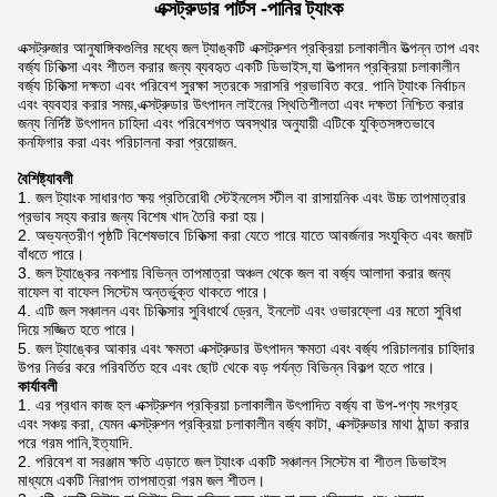
এক্সট্রুডার পার্টস -
পানির ট্যাংক
এক্সট্রুজার আনুষাঙ্গিকগুলির মধ্যে জল ট্যাঙ্কটি এক্সট্রুশন প্রক্রিয়া চলাকালীন উত্পন্ন তাপ এবং
বর্জ্য চিকিত্সা এবং শীতল করার জন্য ব্যবহৃত একটি ডিভাইস,যা উত্পাদন প্রক্রিয়া চলাকালীন
বর্জ্য চিকিত্সা দক্ষতা এবং পরিবেশ সুরক্ষা স্তরকে সরাসরি প্রভাবিত করে. পানি ট্যাংক নির্বাচন
এবং ব্যবহার করার সময়,এক্সট্রুডার উৎপাদন লাইনের স্থিতিশীলতা এবং দক্ষতা নিশ্চিত করার
জন্য নির্দিষ্ট উৎপাদন চাহিদা এবং পরিবেশগত অবস্থার অনুযায়ী এটিকে যুক্তিসঙ্গতভাবে
কনফিগার করা এবং পরিচালনা করা প্রয়োজন.
বৈশিষ্ট্যাবলী
জল ট্যাংক সাধারণত ক্ষয় প্রতিরোধী স্টেইনলেস স্টীল বা রাসায়নিক এবং উচ্চ তাপমাত্রার
প্রভাব সহ্য করার জন্য বিশেষ খাদ তৈরি করা হয়।
অভ্যন্তরীণ পৃষ্ঠটি বিশেষভাবে চিকিত্সা করা যেতে পারে যাতে আবর্জনার সংযুক্তি এবং জমাট
বাঁধতে পারে।
জল ট্যাঙ্কের নকশায় বিভিন্ন তাপমাত্রা অঞ্চল থেকে জল বা বর্জ্য আলাদা করার জন্য
বাফেল বা বাফেল সিস্টেম অন্তর্ভুক্ত থাকতে পারে।
এটি জল সঞ্চালন এবং চিকিত্সার সুবিধার্থে ড্রেন, ইনলেট এবং ওভারফ্লো এর মতো সুবিধা
দিয়ে সজ্জিত হতে পারে।
জল ট্যাঙ্কের আকার এবং ক্ষমতা এক্সট্রুডার উৎপাদন ক্ষমতা এবং বর্জ্য পরিচালনার চাহিদার
উপর নির্ভর করে পরিবর্তিত হবে এবং ছোট থেকে বড় পর্যন্ত বিভিন্ন বিকল্প হতে পারে।
কার্যাবলী
এর প্রধান কাজ হল এক্সট্রুশন প্রক্রিয়া চলাকালীন উৎপাদিত বর্জ্য বা উপ-পণ্য সংগ্রহ
এবং সঞ্চয় করা, যেমন এক্সট্রুশন প্রক্রিয়া চলাকালীন বর্জ্য কাটা, এক্সট্রুডার মাথা ঠান্ডা করার
পরে গরম পানি,ইত্যাদি.
পরিবেশ বা সরঞ্জাম ক্ষতি এড়াতে জল ট্যাংক একটি সঞ্চালন সিস্টেম বা শীতল ডিভাইস
মাধ্যমে একটি নিরাপদ তাপমাত্রা গরম জল শীতল।