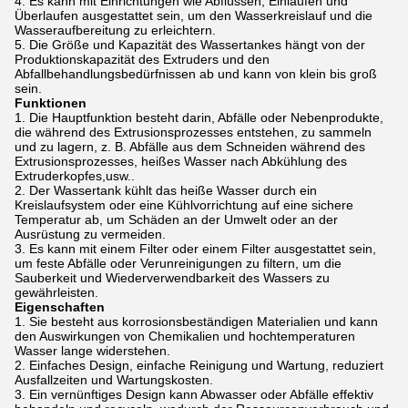
Es kann mit Einrichtungen wie Abflüssen, Einläufen und
Überlaufen ausgestattet sein, um den Wasserkreislauf und die
Wasseraufbereitung zu erleichtern.
Die Größe und Kapazität des Wassertankes hängt von der
Produktionskapazität des Extruders und den
Abfallbehandlungsbedürfnissen ab und kann von klein bis groß
sein.
Funktionen
Die Hauptfunktion besteht darin, Abfälle oder Nebenprodukte,
die während des Extrusionsprozesses entstehen, zu sammeln
und zu lagern, z. B. Abfälle aus dem Schneiden während des
Extrusionsprozesses, heißes Wasser nach Abkühlung des
Extruderkopfes,usw..
Der Wassertank kühlt das heiße Wasser durch ein
Kreislaufsystem oder eine Kühlvorrichtung auf eine sichere
Temperatur ab, um Schäden an der Umwelt oder an der
Ausrüstung zu vermeiden.
Es kann mit einem Filter oder einem Filter ausgestattet sein,
um feste Abfälle oder Verunreinigungen zu filtern, um die
Sauberkeit und Wiederverwendbarkeit des Wassers zu
gewährleisten.
Eigenschaften
Sie besteht aus korrosionsbeständigen Materialien und kann
den Auswirkungen von Chemikalien und hochtemperaturen
Wasser lange widerstehen.
Einfaches Design, einfache Reinigung und Wartung, reduziert
Ausfallzeiten und Wartungskosten.
Ein vernünftiges Design kann Abwasser oder Abfälle effektiv