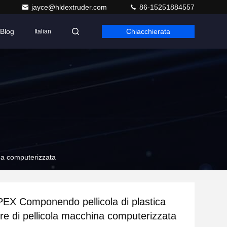
jayce@hldextruder.com
86-15251884557
Blog
Chiacchierata
Italian
ina computerizzata
 PEX Componendo pellicola di plastica
re di pellicola macchina computerizzata