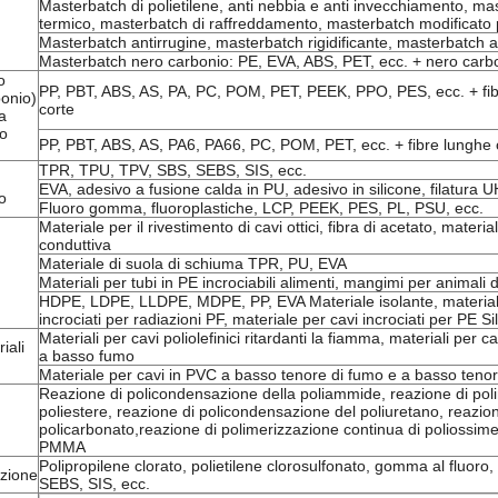
Masterbatch di polietilene, anti nebbia e anti invecchiamento, m
termico, masterbatch di raffreddamento, masterbatch modificato p
Masterbatch antirrugine, masterbatch rigidificante, masterbatch an
Masterbatch nero carbonio: PE, EVA, ABS, PET, ecc. + nero carb
o
PP, PBT, ABS, AS, PA, PC, POM, PET, PEEK, PPO, PES, ecc. + fibre
bonio)
corte
ra
lo
PP, PBT, ABS, AS, PA6, PA66, PC, POM, PET, ecc. + fibre lunghe o
TPR, TPU, TPV, SBS, SEBS, SIS, ecc.
EVA, adesivo a fusione calda in PU, adesivo in silicone, filatur
o
Fluoro gomma, fluoroplastiche, LCP, PEEK, PES, PL, PSU, ecc.
Materiale per il rivestimento di cavi ottici, fibra di acetato, materiale
conduttiva
Materiale di suola di schiuma TPR, PU, EVA
Materiali per tubi in PE incrociabili alimenti, mangimi per animali 
HDPE, LDPE, LLDPE, MDPE, PP, EVA Materiale isolante, materiale
incrociati per radiazioni PF, materiale per cavi incrociati per PE S
Materiali per cavi poliolefinici ritardanti la fiamma, materiali per ca
iali
a basso fumo
Materiale per cavi in PVC a basso tenore di fumo e a basso teno
Reazione di policondensazione della poliammide, reazione di poli
poliestere, reazione di policondensazione del poliuretano, reazio
policarbonato,reazione di polimerizzazione continua di poliossimet
PMMA
Polipropilene clorato, polietilene clorosulfonato, gomma al fluo
azione
SEBS, SIS, ecc.