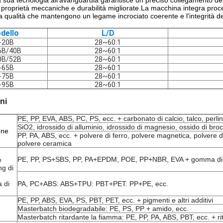
 sua tecnologia all'avanguardia garantisce un preciso collegamento del
n proprietà meccaniche e durabilità migliorate.La macchina integra proc
ta qualità che mantengono un legame incrociato coerente e l'integrità del
dello
L/D
-20B
28~60:1
6B/40B
28~60:1
0B/52B
28~60:1
-65B
28~60:1
-75B
28~60:1
-95B
28~60:1
ni
PE, PP, EVA, ABS, PC, PS, ecc. + carbonato di calcio, talco, perlin
SiO2, idrossido di alluminio, idrossido di magnesio, ossido di broc
one
PP, PA, ABS, ecc. + polvere di ferro, polvere magnetica, polvere di 
polvere ceramica
PE, PP, PS+SBS, PP, PA+EPDM, POE, PP+NBR, EVA + gomma di si
e
g di
a di
PA, PC+ABS: ABS+TPU: PBT+PET: PP+PE, ecc.
PE, PP, ABS, EVA, PS, PBT, PET, ecc. + pigmenti e altri additivi
Masterbatch biodegradabile: PE, PS, PP + amido, ecc.
Masterbatch ritardante la fiamma: PE, PP, PA, ABS, PBT, ecc. + rita