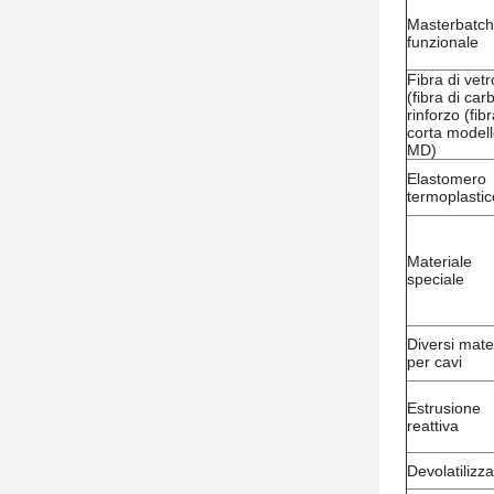
Masterbatch
funzionale
Fibra di vetr
(fibra di car
rinforzo (fib
corta model
MD)
Elastomero
termoplastic
Materiale
speciale
Diversi mater
per cavi
Estrusione
reattiva
Devolatilizz