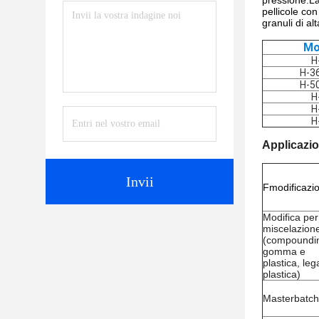
pressione.La
pellicole co
granuli di al
Mo
H
H-3
H-5
H
H
H
Applicazio
Invii
F
modificazi
Modifica per
miscelazion
(compoundin
gomma e
plastica, leg
plastica)
Masterbatch