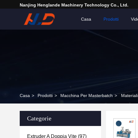
Nanjing Henglande Machinery Technology Co., Ltd.
Casa
Prodotti
Vid
Casa
>
Prodotti
>
Macchina Per Masterbatch
>
Material
Categorie
Extruder A Doppia Vite
(97)