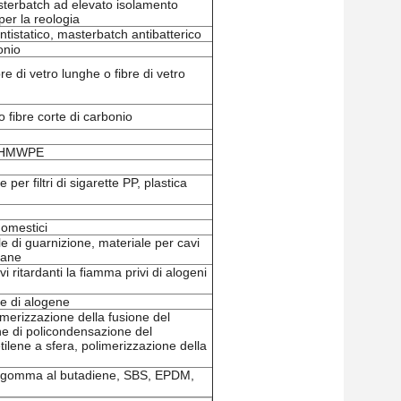
asterbatch ad elevato isolamento
er la reologia
tistatico, masterbatch antibatterico
onio
 di vetro lunghe o fibre di vetro
 fibre corte di carbonio
a UHMWPE
 per filtri di sigarette PP, plastica
domestici
 di guarnizione, materiale per cavi
ilane
vi ritardanti la fiamma privi di alogeni
re di alogene
merizzazione della fusione del
ne di policondensazione del
ilene a sfera, polimerizzazione della
ro, gomma al butadiene, SBS, EPDM,