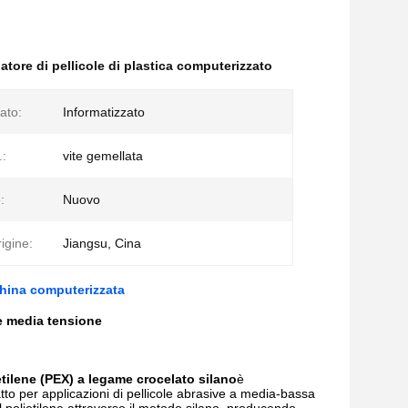
atore di pellicole di plastica computerizzato
ato:
Informatizzato
.:
vite gemellata
:
Nuovo
igine:
Jiangsu, Cina
china computerizzata
 e media tensione
tilene (PEX) a legame crocelato silano
è
tto per applicazioni di pellicole abrasive a media-bassa