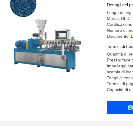
Dettagli del p
Luogo di orig
Marca: HLD
Certificazio
Numero di m
Documento:
B
Termini di tr
Quantità di o
Prezzo: face t
Imballaggi par
scatola di leg
Tempi di cons
Termini di pa
Capacità di a