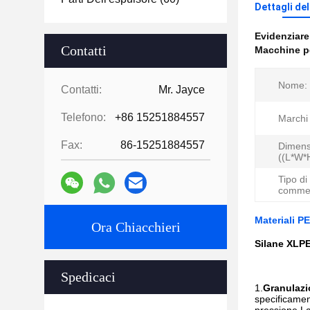
Dettagli de
Evidenziar
Contatti
Macchine pe
Nome:
Contatti:
Mr. Jayce
Telefono:
+86 15251884557
Marchi e
Fax:
86-15251884557
Dimens
((L*W*
Tipo di
commer
Materiali P
Ora Chiacchieri
Silane XLPE
Spedicaci
1.
Granulazi
specificamen