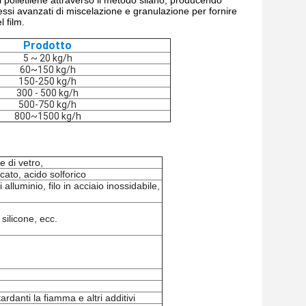
 polietilene attraverso il metodo silano, producendo
essi avanzati di miscelazione e granulazione per fornire
 film.
Prodotto
5 ~ 20 kg/h
60~150 kg/h
150-250 kg/h
300 - 500 kg/h
500-750 kg/h
800~1500 kg/h
e di vetro,
cato, acido solforico
alluminio, filo in acciaio inossidabile,
licone, ecc.
rdanti la fiamma e altri additivi