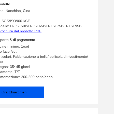
rodotto
ine: Nanchino, Cina
ne: SGS/ISO9001/CE
odello: H-TSE50B/H-TSE65B/H-TSE75B/H-TSE95B
rochure del prodotto PDF
asporto & di pagamento
rdine minimo: 1/set
o face /set
ticolari: Fabbricazione a bolle/ pellicola di rivestimento/
no
egna: 35~45 giorni
gamento: T/T,
limentazione: 200-500 serie/anno
Ora Chiacchieri