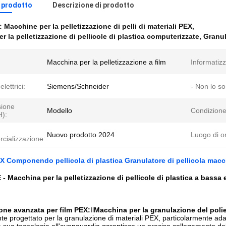
l prodotto
Descrizione di prodotto
e:
Macchine per la pelletizzazione di pelli di materiali PEX
,
r la pelletizzazione di pellicole di plastica computerizzate
,
Granul
Macchina per la pelletizzazione a film
Informatizz
lettrici:
Siemens/Schneider
- Non lo so
ione
Modello
Condizione
H):
Nuovo prodotto 2024
Luogo di or
cializzazione:
EX Componendo pellicola di plastica Granulatore di pellicola mac
 - Macchina per la pelletizzazione di pellicole di plastica a bassa
one avanzata per film PEX:
Il
Macchina per la granulazione del polie
te progettato per la granulazione di materiali PEX, particolarmente ada