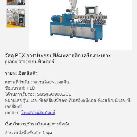
วัสดุ PEX การประกอบฟิล์มพลาสติก เครื่องปะเลาะ
granulator คอมพิวเตอร์
รายละเอียดสินค้า
สถานที่กำเนิด: หนานจิงประเทศจีน
ชื่อแบรนด์: HLD
ได้รับการรับรอง: SGS/ISO9001/CE
หมายเลขรุ่น: เอช-ทีเอสอี50บี/เอช-ทีเอสอี65บี/เอช-ทีเอสอี75บี/เอช-ที
เอสอี95บี
เอกสาร:
ใบแสดงผลิตภัณฑ์
เงื่อนไขการชําระเงินและการจัดส่ง
จำนวนสั่งซื้อขั้นต่ำ: 1 ชุด