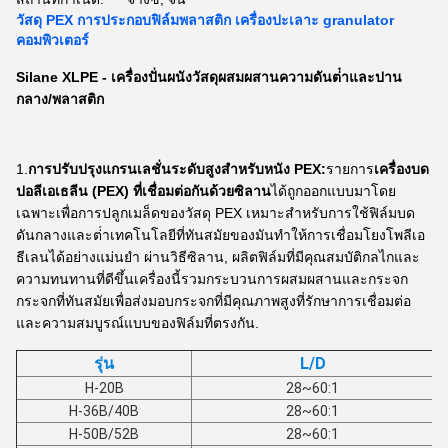
วัสดุ PEX การประกอบฟิล์มพลาสติก เครื่องปะเลาะ granulator
คอมพิวเตอร์
Silane XLPE - เครื่องปั่นผนังวัสดุผสมผสานความดันต่ําและปาน
กลาง/พลาสติก
1.
การปรับปรุงแกรนเลชั่นระดับสูงสําหรับหนัง PEX:
รายการ
เครื่องบด
ปอลีเอเธลีน (PEX) ที่เชื่อมต่อกันด้วยซิลาน
ได้ถูกออกแบบมาโดย
เฉพาะเพื่อการปลูกเมล็ดของวัสดุ PEX เหมาะสําหรับการใช้ฟิล์มบด
ดันกลางและต่ําเทคโนโลยีที่ทันสมัยของมันทําให้การเชื่อมโยงโพลีเอ
ธีเลนได้อย่างแม่นยํา ผ่านวิธีซิลาน, ผลิตฟิล์มที่มีคุณสมบัติกลไกและ
ความทนทานที่ดีขึ้นเครื่องนี้รวมกระบวนการผสมผสานและกระจก
กระจกที่ทันสมัยเพื่อส่งมอบกระจกที่มีคุณภาพสูงที่รักษาการเชื่อมต่อ
และความสมบูรณ์แบบของฟิล์มที่ตรงกัน.
รุ่น
L/D
H-20B
28~60:1
H-36B/40B
28~60:1
H-50B/52B
28~60:1