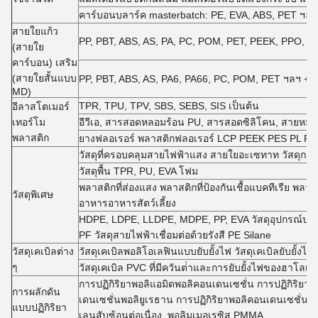
คาร์บอนบลาร์ค masterbatch: PE, EVA, ABS, PET ฯลฯ
สายใยแก้ว
PP, PBT, ABS, AS, PA, PC, POM, PET, PEEK, PPO, PE
(สายใย
คาร์บอน) เสริม
(สายใยสั้นแบบ
PP, PBT, ABS, AS, PA6, PA66, PC, POM, PET ฯลฯ + 
MD)
TPR, TPU, TPV, SBS, SEBS, SIS เป็นต้น
อีลาสโตเมอร์
เทอร์โม
อีวีเอ, สารสอดหลอมร้อน PU, สารสอดซิลิโคน, สายห
พลาสติก
ยางฟลอเรอร์ พลาสติกฟลอเรอร์ LCP PEEK PES PL P
วัสดุที่ครอบคลุมสายไฟฟ้าแสง สายใยอะเซทาท วัสดุกรองบ
วัสดุพื้น TPR, PU, EVA โฟม
พลาสติกที่ส่องแสง พลาสติกที่ป้องกันเชื้อแบคทีเรีย พลาสติ
วัสดุพิเศษ
อาหารอาหารสัตว์เลี้ยง
HDPE, LDPE, LLDPE, MDPE, PP, EVA วัสดุอุปกรณ์ประกอบ
PF วัสดุสายไฟฟ้าเชื่อมต่อด้วยรังสี PE Silane
วัสดุเคเบิลต่าง
วัสดุเคเบิลพอลิโอเลฟินแบบยับยั้งไฟ วัสดุเคเบิลยับยั้งไฟ
ๆ
วัสดุเคเบิล PVC ที่มีควันต่ําและการยับยั้งไฟของฮาโลเจน
การปฏิกิริยาพอลิแอมิดพอลิคอนเดนเซชั่น การปฏิกิริยาพ
การผลักดัน
เดนเซชั่นพอลิยูเรธาน การปฏิกิริยาพอลิคอนเดนเซชั่นพ
แบบปฏิกิริยา
เลนสับซ้อนต่อเนื่อง, พอลิมเมอเรซิส PMMA