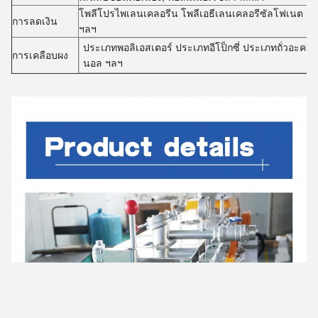
โพลีโปรไพเลนเคลอรีน โพลีเอธีเลนเคลอรีซัลโฟเนต ย
การลดเงิน
ฯลฯ
ประเภทพอลิเอสเตอร์ ประเภทอีโป็กซี่ ประเภทถั่วอะคริล
การเคลือบผง
นอล ฯลฯ