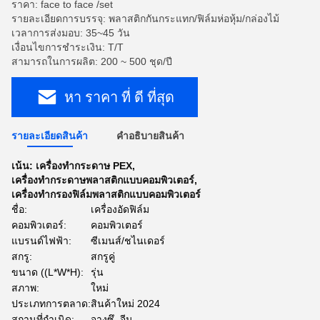
ราคา: face to face /set
รายละเอียดการบรรจุ: พลาสติกกันกระแทก/ฟิล์มห่อหุ้ม/กล่องไม้
เวลาการส่งมอบ: 35~45 วัน
เงื่อนไขการชำระเงิน: T/T
สามารถในการผลิต: 200 ~ 500 ชุด/ปี
หา ราคา ที่ ดี ที่สุด
รายละเอียดสินค้า
คําอธิบายสินค้า
เน้น:
เครื่องทํากระดาษ PEX
,
เครื่องทํากระดาษพลาสติกแบบคอมพิวเตอร์
,
เครื่องทํากรองฟิล์มพลาสติกแบบคอมพิวเตอร์
ชื่อ:
เครื่องอัดฟิล์ม
คอมพิวเตอร์:
คอมพิวเตอร์
แบรนด์ไฟฟ้า:
ซีเมนส์/ชไนเดอร์
สกรู:
สกรูคู่
ขนาด ((L*W*H):
รุ่น
สภาพ:
ใหม่
ประเภทการตลาด:
สินค้าใหม่ 2024
สถานที่กำเนิด:
จางซึ, จีน