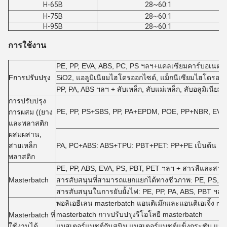
H-65B
28~60:1
H-75B
28~60:1
H-95B
28~60:1
การใช้งาน
PE, PP, EVA, ABS, PC, PS ฯลฯ+แคลเซียมคาร์บอเนต, ท
F
การปรับปรุง
SiO2, แอลูมิเนียมไฮโดรออกไซด์, แม็กนีเซียมไฮโดรออ
PP, PA, ABS ฯลฯ + สับเหล็ก, สับแม่เหล็ก, สับอลูมิเนีย
การปรับปรุง
PE, PP, PS+SBS, PP, PA+EPDM, POE, PP+NBR, EVA +
การผสม ((ยาง
และพลาสติก
ผสมผสาน,
สายเหล็ก
PA, PC+ABS: ABS+TPU: PBT+PET: PP+PE เป็นต้น
พลาสติก
PE, PP, ABS, EVA, PS, PBT, PET ฯลฯ + สารสีและสารเส
Masterbatch
สารสับสนุนที่สามารถแยกแยกได้ทางชีวภาพ: PE, PS, PP 
สารสับสนุนในการยับยั้งไฟ: PE, PP, PA, ABS, PBT ฯลฯ 
พอลิเอธีเลน masterbatch แอนติเม๊กและแอนติเอเจิ้ง ma
masterbatch การปรับปรุงรีโอโลยี masterbatch
Masterbatch ที่
ใช้งานได้
แมสเตอร์แบชต์กันสนิม แมสเตอร์แบชต์แข็งกระชับ แมส