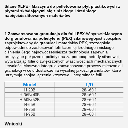
Silane XLPE - Maszyna do pelletowania płyt plastikowych z
płytami składającymi się z niskiego i średniego
napięcia/szlifowanych materiałów
1.
Zaawansowana granulacja dla folii PEX:
W sprawie
Maszyna
do granulowania polietylenu (PEX) silanowego
jest specjalnie
zaprojektowany do granulacji materiałów PEX, szczególnie
odpowiedni do zastosowań folii ścierniej średniego i niskiego
ciśnienia.Jego najnowocześniejsza technologia zapewnia
precyzyjne połączenie polietylenu za pomocą metody silanowej,
wytwarzając folie o zwiększonych właściwościach mechanicznych
i trwałości.Maszyna integruje zaawansowane procesy mieszania i
granulacji w celu dostarczenia wysokiej jakości granulatów, które
utrzymują spójne łączenie krzyżowe i integralność folii.
Model
L/D
H-20B
28~60:1
H-36B/40B
28~60:1
H-50B/52B
28~60:1
H-65B
28~60:1
H-75B
28~60:1
H-95B
28~60:1
Wnioski