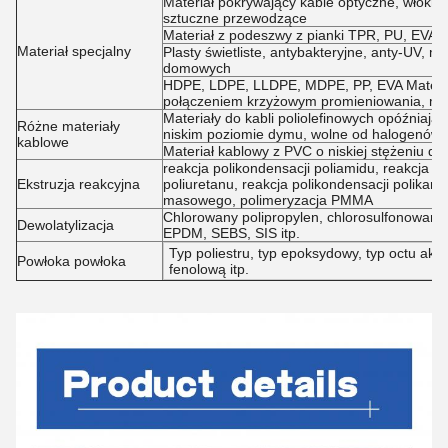
Materiał pokrywający kable optyczne, włókna
sztuczne przewodzące
Materiał z podeszwy z pianki TPR, PU, EVA
Materiał specjalny
Plasty świetliste, antybakteryjne, anty-UV, m
domowych
HDPE, LDPE, LLDPE, MDPE, PP, EVA Materiał 
połączeniem krzyżowym promieniowania, mat
Materiały do kabli poliolefinowych opóźniają
Różne materiały
niskim poziomie dymu, wolne od halogenów
kablowe
Materiał kablowy z PVC o niskiej stężeniu dy
reakcja polikondensacji poliamidu, reakcja po
Ekstruzja reakcyjna
poliuretanu, reakcja polikondensacji polikarb
masowego, polimeryzacja PMMA
Chlorowany polipropylen, chlorosulfonowany
Dewolatylizacja
EPDM, SEBS, SIS itp.
Typ poliestru, typ epoksydowy, typ octu akr
Powłoka powłoka
fenolową itp.