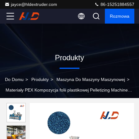
jayce@hldextruder.com
86-15251884557
Rozmowa
Produkty
Do Domu
>
Produkty
>
Maszyna Do Maszyny Maszynowej
>
Materiały PEX Kompozycja folii plastikowej Pelletizing Machine
Granulator Komputeryzowany