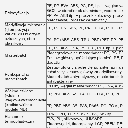
PE, PP, EVA, ABS, PC, PS, itp. + węglan wapnia
SiO2, wodorotlenek aluminium, wodorotlenek
F
Modyfikacja
PP, PA, ABS itp. + proszek żelazowy, proszek
nierdzewnej, proszek ceramiczny
Modyfikacja mieszania
PE, PP, PS+SBS, PP, PA+EPDM, POE, PP+NBR,
((kompozycja
kauczuku i tworzyw
sztucznych, stop
PA, PC+ABS: ABS+TPU: PBT+PET: PP+PE itp
plastikowy
PE, PP, ABS, EVA, PS, PBT, PET itp. + pigmen
Biodegradowalne masterbatch: PE, PS, PP + s
Masterbatch
Zestaw główny opóźniający płomień: PE, PP, P
dodatki
Zestaw główny z polietylenu, antymag i antys
chłodzący, zestaw główny zmodyfikowany reo
Funkcjonalne
Masterbatch antyrostyczny, masterbatch twar
masterbatch
antybakteryjny
Czarny węgiel masterbatch: PE, EVA, ABS, PE
Włókno szklane
PP, PBT, ABS, AS, PA, PC, POM, PET, PEEK, P
(włókno
węglowe)Wzmocnienie
(krótkie włókno
PP, PBT, ABS, AS, PA6, PA66, PC, POM, PET i
modelu MD)
TPR, TPU, TPV, SBS, SEBS, SIS itp.
Elastomer
EVA, PU, silikonowy, UHMWPE
termoplastyczny
Fluorowęgiel, fluoroplasty, LCP, PEEK, PES, 