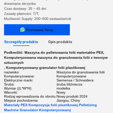
drewniana skrzynka
Czas dostawy: 35 ~ 45 dni
Zasady płatności: T/T,
Możliwość Supply: 200~500 zestawów/rok
Rozmawiaj Teraz.
Szczegóły produktu
Opis produktu
Podkreślić:
Maszyna do pelletowania folii materiałów PEX
,
Komputeryzowana maszyna do granulowania folii z tworzyw
sztucznych
,
Komputeryzowany granulator folii plastikowej
nazwisko:
Maszyna do granulowania folii
Komputeryzowane:
Komputeryzowane
Elektryczne marki:
Siemensa / Schneidera
Śruba:
śruba bliźniacza
Wymiar ((L*W*H):
modelka
Warunki:
Nowy
Rodzaj wprowadzania do obrotu:
Nowy produkt 2024
Miejsce pochodzenia:
Jiangsu, Chiny
Materiały PEX Kompozycja folii plastikowej Pelletizing
Machine Granulator Komputeryzowany