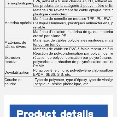
EVA, adhésif à fusion chaude en PU, adhésif en si
thermoplastiques
Les produits de la catégorie 1 peuvent être utilisés
Matériau de revêtement de câble optique, fibre d'ac
plastique conducteur
Matériau de semelle en mousse TPR, PU, EVA
Matériau spécial
Plastiques lumineux, plastiques antibactériens, pl
reliable
Matériau d'isolation, matériau de gaine, matériau
croisé par silane PE
Matériaux de câbles polyolefinés ignifuges, matéri
Matériaux de
teneur en fumée
câbles divers
Matériau de câble en PVC à faible teneur en fumée
Réaction de polycondensation par polyamide, réact
Extrusion
réaction de polycondensation par polyuréthane, ré
réactive
polycarbonate,réaction de polymérisation continue
PMMA
Polypropylène chloré, polyéthylène chlorosulfoné,
Dévolatilization
EPDM, SEBS, SIS, etc.
Couche en
Type de polyester, type d'époxy, type de vinaigre 
poudre
acrylique, résine phénolique, etc.