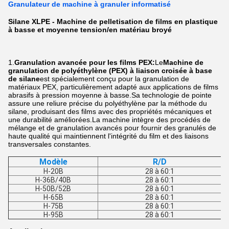
Granulateur de machine à granuler informatisé
Silane XLPE - Machine de pelletisation de films en plastique
à basse et moyenne tension/en matériau broyé
1.
Granulation avancée pour les films PEX:
Le
Machine de
granulation de polyéthylène (PEX) à liaison croisée à base
de silane
est spécialement conçu pour la granulation de
matériaux PEX, particulièrement adapté aux applications de films
abrasifs à pression moyenne à basse.Sa technologie de pointe
assure une reliure précise du polyéthylène par la méthode du
silane, produisant des films avec des propriétés mécaniques et
une durabilité améliorées.La machine intègre des procédés de
mélange et de granulation avancés pour fournir des granulés de
haute qualité qui maintiennent l'intégrité du film et des liaisons
transversales constantes.
Modèle
R/D
H-20B
28 à 60:1
H-36B/40B
28 à 60:1
H-50B/52B
28 à 60:1
H-65B
28 à 60:1
H-75B
28 à 60:1
H-95B
28 à 60:1