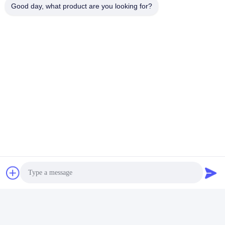
Good day, what product are you looking for?
Questions fréquentes
1Combien d'années d'expérience avez-vous?
Plus de 15 ans d'expérience dans l'industrie des extrudeuses.
2Vous êtes commerçants ou fabricants? Quelle est la
superficie de l'usine?
Nous sommes fabricants, l'usine est de plus de 5000 mètres
carrés.