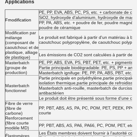
Applications
PE, PP, EVA, ABS, PC, PS, etc. + carbonate de calc
SiO2, hydroxyde d'aluminium, hydroxyde de magné
F
modification
PP, PA, ABS, etc. + poudre de fer, poudre magnétiq
poudre de céramique
Modification par
Le produit est fabriqué à partir d'un matériau à b
mélange
caoutchouc polypropylène, de caoutchouc polypro
(composant de
caoutchouc et de
plastique, alliage
Les émissions de CO2 sont calculées à partir de l
de plastique)
PE, PP, ABS, EVA, PS, PBT, PET, etc. + pigments et
Masterbatch
(groupe de
Partie principale biodégradable: PE, PS, PP + amid
production)
Masterbatch ignifuge: PE, PP, PA, ABS, PBT, etc. + i
Partie principale en polyéthylène,partie principale a
isolation thermique,partie principale de refroidisse
Masterbatch
Masterbatch anti-rouille, masterbatch de durcisse
fonctionnel
antibactérien
Le produit doit être présenté sous forme d'une co
Fibre de verre
PP, PBT, ABS, AS, PA, PC, POM, PET, PEEK, PPO, PE
(fibre de
courte
carbone)
Renforcement
(fibre courte
PP, PBT, ABS, AS, PA6, PA66, PC, POM, PET, etc. 
modèle MD)
Les États membres doivent fournir à l'autorité com
Élastomères