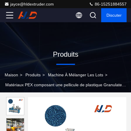
jayce@hldextruder.com
86-15251884557
Discuter
Produits
Maison
>
Produits
>
Machine À Mélanger Les Lots
>
Matériaux PEX composant une pellicule de plastique Granulateur
de machine à granuler informatisé