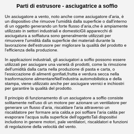
Parti di estrusore - asciugatrice a soffio
Un asciugatore a vento, noto anche come asciugatore d'aria, è
un dispositivo che rimuove l'umidità dalla superficie o dall'interno
di un oggetto generando un forte flusso d'aria,che è ampiamente
utilizzato in settori industriali e domesticiGli apparecchi di
asciugatura a soffiatura sono generalmente utilizzati per
rimuovere l'umidità dalla superficie dei materiali durante la
lavorazione dell'estrusore per migliorare la qualità del prodotto e
l'efficienza della produzione.
In applicazioni industriali, gli asciugatori a soffio possono essere
utilizzati per asciugare una varietà di prodotti, come la rimozione
dell'umidità dalla carta nella produzione di pasta e carta, o
l'essiccazione di alimenti gonfiati,frutta e verdura secca nella
trasformazione alimentareNell'industria automobilistica e della
stampa, viene utilizzato anche per asciugare vernici e inchiostri
per garantire la qualità del prodotto.
Il principio di funzionamento di un asciugatore a soffio consiste
solitamente nell'uso di un motore per azionare un ventilatore per
generare un flusso d'aria, riscaldare l'aria attraverso un
riscaldatore per formare aria calda,e poi soffiare l'aria calda per
evaporare l'acqua sulla superficie dell'oggettoTali dispositivi
includono in genere motori, pale ventilatori, riscaldatori e funzioni
di regolazione della velocità del vento.