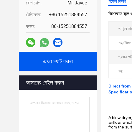
পণ্যের বিবরণ
যোগাযোগ:
Mr. Jayce
বিশেষভাবে তুলে 
টেলিফোন:
+86 15251884557
ফ্যাক্স:
86-15251884557
পণ্যের না
সহনশীলতা
প্রধান শক
এখন চ্যাট করুন
রঙ:
আমাদের মেইল করুন
Direct from
Specificati
A blow dryer
airflow, whi
from the sur