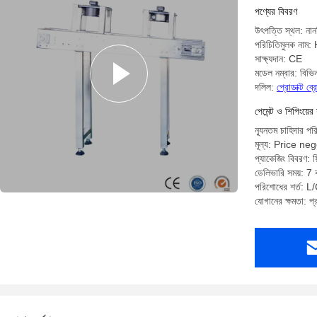
Accessori
পণ্যের বিবরণ
উৎপত্তি স্থল: নান
পরিচিতিমুলক নাম
সাক্ষ্যদান: CE
মডেল নম্বার: বিভিন
দলিল:
প্রোডাক্ট ব
পেমেন্ট ও শিপিংয়ের 
ন্যূনতম চাহিদার পর
মূল্য: Price ne
প্যাকেজিং বিবরণ: ফিল
ডেলিভারি সময়: 7 ক
পরিশোধের শর্ত: L/C
যোগানের ক্ষমতা: প