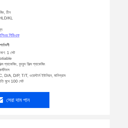
es Custom Specifications
জিং, চীন
: HLD/KL
্ন
্রোশিওর পিডিএফ
শর্তাবলী
িমাণ: 1 সেট
gotiable
্ম প্যাকেজিং, বুদ্বুদ ফিল্ম প্যাকেজিং
র্মদিবস
, D/A, D/P, T/T, ওয়েস্টার্ন ইউনিয়ন, মানিগ্রাম
্রতি মুখে 100 সেট
সেরা দাম পান