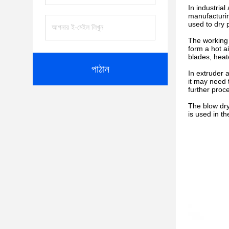
In industria
manufacturing
used to dry 
The working p
form a hot a
blades, heat
পাঠান
In extruder 
it may need 
further proc
The blow dry
is used in t