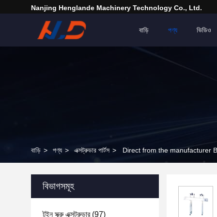
Nanjing Henglande Machinery Technology Co., Ltd.
বাড়ি
পণ্য
ভিডিও
বাড়ি
>
পণ্য
>
এক্সট্রুডার পার্টস
>
Direct from the manufacturer B
বিভাগসমূহ
টুইন স্ক্রু এক্সট্রুডার
(97)