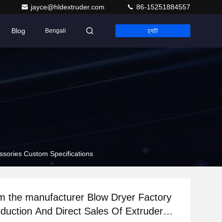
jayce@hldextruder.com
86-15251884557
Blog
চ্যাট
Bengali
ssories Custom Specifications
om the manufacturer Blow Dryer Factory
oduction And Direct Sales Of Extruder