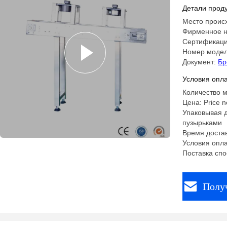
Accessori
Детали проду
Место проис
Фирменное н
Сертификаци
Номер моде
Документ:
Бр
Условия опла
Количество м
Цена: Price n
Упаковывая д
пузырьками
Время достав
Условия опла
Поставка спо
Полу