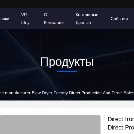
VR -
О
Контактные
олики
События
Шоу
Компании
Данные
Продукты
the manufacturer Blow Dryer Factory Direct Production And Direct Sale
Direct fr
Direct Pr