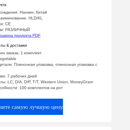
es Custom Specifications
кта
хождения: Нанкин, Китай
аименование: HLD/KL
я: CE
ли: РАЗЛИЧНЫЙ
ошюра продукта PDF
ты & доставки
ин заказа: 1 комплект
egotiable
етали: Пленочная упаковка, пленочная упаковка с
ки: 7 рабочих дней
ты: LC, D/A, D/P, T/T, Western Union, MoneyGram
собности: 100 комплектов на рот
чите самую лучшую цену