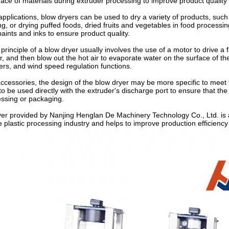
face of materials during extruder processing to improve product quality 
l applications, blow dryers can be used to dry a variety of products, s
, or drying puffed foods, dried fruits and vegetables in food processing.
paints and inks to ensure product quality.
rinciple of a blow dryer usually involves the use of a motor to drive a f
ir, and then blow out the hot air to evaporate water on the surface of th
ers, and wind speed regulation functions.
accessories, the design of the blow dryer may be more specific to meet 
to be used directly with the extruder's discharge port to ensure that the
essing or packaging.
er provided by Nanjing Henglan De Machinery Technology Co., Ltd. is a 
he plastic processing industry and helps to improve production efficiency