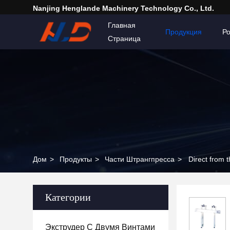
Nanjing Henglande Machinery Technology Co., Ltd.
Главная
Продукция
Р
Страница
Дом
>
Продукты
>
Части Штрангпресса
>
Direct from 
Категории
Экструдер С Двумя Винтами