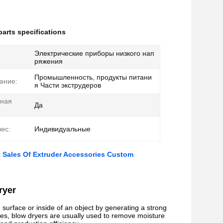
parts specifications
Электрические приборы низкого нап
:
ряжения
Промышленность, продукты питани
ание:
я Части экструдеров
нная
Да
ес:
Индивидуальные
ct Sales Of Extruder Accessories Custom
ryer
 surface or inside of an object by generating a strong
ories, blow dryers are usually used to remove moisture