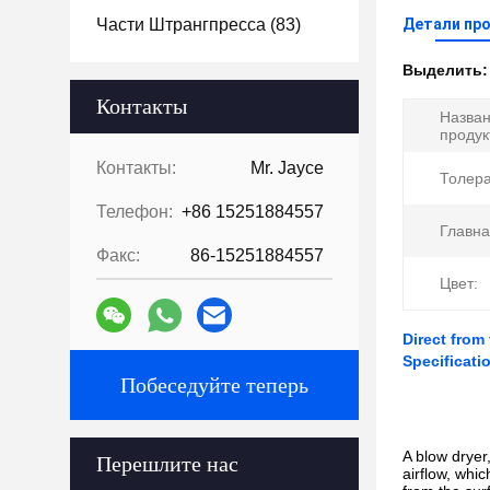
Части Штрангпресса
(83)
Детали пр
Выделить
Контакты
Назва
продук
Контакты:
Mr. Jayce
Толера
Телефон:
+86 15251884557
Главна
Факс:
86-15251884557
Цвет:
Direct from
Specificati
Побеседуйте теперь
A blow dryer
Перешлите нас
airflow, whi