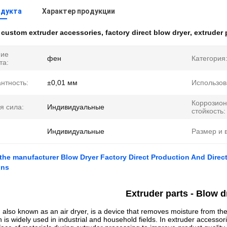
одукта
Характер продукции
:
custom extruder accessories
,
factory direct blow dryer
,
extruder 
ние
фен
Категория
та:
нтность:
±0,01 мм
Использов
Коррозио
я сила:
Индивидуальные
стойкость:
Индивидуальные
Размер и в
 the manufacturer Blow Dryer Factory Direct Production And Dire
ons
Extruder parts - Blow d
, also known as an air dryer, is a device that removes moisture from the
ch is widely used in industrial and household fields. In extruder access