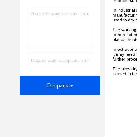
from the sur
In industria
manufacturing
used to dry 
The working p
form a hot a
blades, heat
In extruder 
it may need 
further proc
The blow dry
is used in t
Отправьте