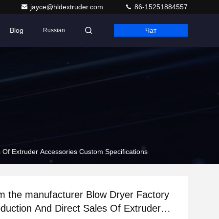
jayce@hldextruder.com
86-15251884557
Blog
Чат
Russian
s Of Extruder Accessories Custom Specifications
om the manufacturer Blow Dryer Factory
oduction And Direct Sales Of Extruder