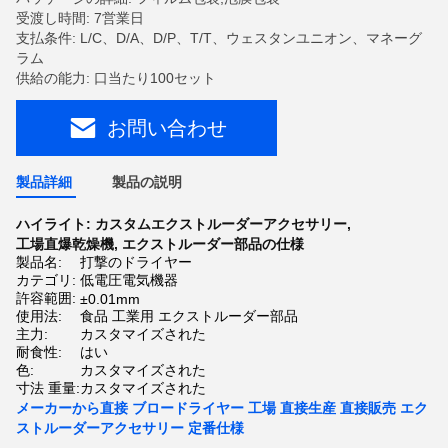
受渡し時間: 7営業日
支払条件: L/C、D/A、D/P、T/T、ウェスタンユニオン、マネーグ
ラム
供給の能力: 口当たり100セット
お問い合わせ
製品詳細
製品の説明
ハイライト:
カスタムエクストルーダーアクセサリー
,
工場直爆乾燥機
,
エクストルーダー部品の仕様
製品名:
打撃のドライヤー
カテゴリ:
低電圧電気機器
許容範囲:
±0.01mm
使用法:
食品 工業用 エクストルーダー部品
主力:
カスタマイズされた
耐食性:
はい
色:
カスタマイズされた
寸法 重量:
カスタマイズされた
メーカーから直接 ブロードライヤー 工場 直接生産 直接販売 エク
ストルーダーアクセサリー 定番仕様