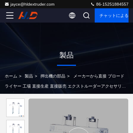
jayce@hldextruder.com
86-15251884557
チャットによるご
製品
ホーム
>
製品
>
押出機の部品
>
メーカーから直接 ブロード
ライヤー 工場 直接生産 直接販売 エクストルーダーアクセサリー
定番仕様