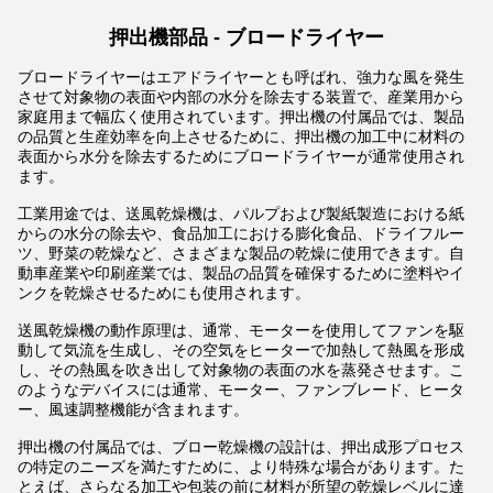
押出機部品 - ブロードライヤー
ブロードライヤーはエアドライヤーとも呼ばれ、強力な風を発生
させて対象物の表面や内部の水分を除去する装置で、産業用から
家庭用まで幅広く使用されています。押出機の付属品では、製品
の品質と生産効率を向上させるために、押出機の加工中に材料の
表面から水分を除去するためにブロードライヤーが通常使用され
ます。
工業用途では、送風乾燥機は、パルプおよび製紙製造における紙
からの水分の除去や、食品加工における膨化食品、ドライフルー
ツ、野菜の乾燥など、さまざまな製品の乾燥に使用できます。自
動車産業や印刷産業では、製品の品質を確保するために塗料やイ
ンクを乾燥させるためにも使用されます。
送風乾燥機の動作原理は、通常、モーターを使用してファンを駆
動して気流を生成し、その空気をヒーターで加熱して熱風を形成
し、その熱風を吹き出して対象物の表面の水を蒸発させます。こ
のようなデバイスには通常、モーター、ファンブレード、ヒータ
ー、風速調整機能が含まれます。
押出機の付属品では、ブロー乾燥機の設計は、押出成形プロセス
の特定のニーズを満たすために、より特殊な場合があります。た
とえば、さらなる加工や包装の前に材料が所望の乾燥レベルに達