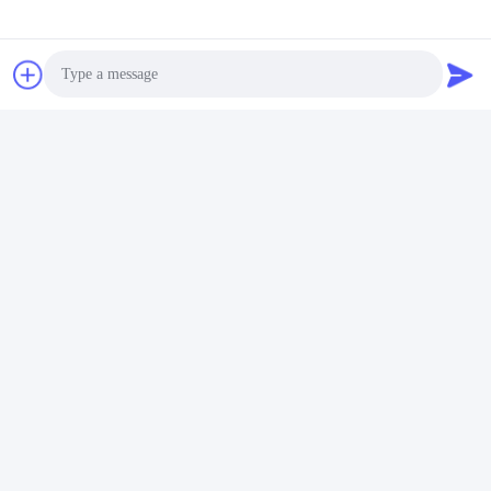
よくある質問
Photo
1:経験年数は何年ですか?
押出機業界で 15 年以上の経験。
Video Call
2: あなたはトレーダーまたはメーカーですか?工場のエリアは何
ですか?
Audio Call
私たちはメーカーです、工場は5000平方メートル以上です。
3:
ネジやバレルの付属品はどこで生産されていますか?
私たちの工場では自社で製造しています
4: 押出機のサンプルを注文できますか?
はい、品質をテストして確認するためのサンプル注文を歓迎しま
す。混合サンプルも許容されます。
5: 注文を進めるには?
まずは、ご要望や用途をお知らせください。
第二に、私たちはあなたの要件または私たちの提案に従って見積
もります。