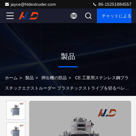
jayce@hldextruder.com
86-15251884557
チャットによるご
製品
ホーム
>
製品
>
押出機の部品
>
CE 工業用ステンレス鋼プラ
スチックエクストルーダー プラスチックストライプを切るペレッ
ト化機