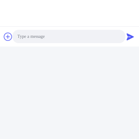
エクストルーダー用アクセサリー
接触
接触:
Mr. Jayce
Tel:
+86 15251884557
ファクシミリ:
86-15251884557
Photo
Video Call
Audio Call
チャットによるご相談
私達を郵送しなさい