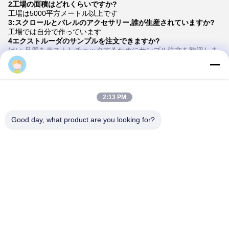
2工場の面積はどれくらいですか?
工場は5000平方メートル以上です
3:
スクロールとバレルのアクセサリー,誰が生産されていますか?
工場では自分で作っています
4エクストルーダのサンプルを注文できますか?
はい,品質をテストしチェックするためにサンプル注文を歓迎しま
す.混合したサンプルは受け入れられます.
Daisy
5命令の処理は?
まず,あなたの要求やアプリケーションを教えてください.
2つ目に,私たちはあなたの要求や提案に従って引用します.
第三に 顧客はサンプルを確認し 正式な注文のために預金をします
2:13 PM
第四に 生産を準備する
最後に,配達を準備する
Good day, what product are you looking for?
6:
技術と配方を提供
?
定額以上の注文では プロジェクトを完了するのに役立つ技術と公
式を 提供します
7:
カタログがあるの?
HLD アルバム
Tags:
エクストルーダー機械の部品
エクストルーダ補助機械