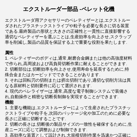
エクストルーダー部品 -
ペレット化機
エクストルーダ用アクセサリーのペレティザーとは,エクストルー
ダされたプラスチックストライプや粒子を必要な長さに切る装置
である.最終製品の形状と大きさの正確性と一貫性に直接影響する
適切なペレティザーを選ぶことは,生産効率を向上させ,スクラップ
率を削減し,製品の品質を保証する上で重要な役割を果たします.
属性
ペレティザーのボディは,通常,耐磨合金鋼または他の高強度材料
で作られ,高周波および高負荷切断作業に耐えることができます.
切断部位は,切断効率を向上させ,使用寿命を延長するために,特
殊合金またはカービッドでできることがあります.
それは回転刃の切削または挤出切削であり,適切な切削方法は異
なる原材料と切削要件に応じて選択されます.
現代のペレライザーは,通常,高度な電子制御システムで装備さ
れ,自動操作と精密な切断長制御を実現することができます.
機能
主要な機能は,エクストルーダーによって生産されたプラスチッ
クストライプや粒子を,次回のパッケージ化や加工のために必要な
長さに正確に切断することです.
切断の長さは,切断後の製品サイズの一致性を確保するために,生
産ニーズに応じて調整および制御できます.
高効率な装置として設計され,大規模切削作業を迅速かつ正確に