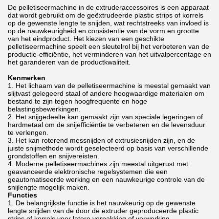
De pelletiseermachine in de extruderaccessoires is een apparaat
dat wordt gebruikt om de geëxtrudeerde plastic strips of korrels
op de gewenste lengte te snijden, wat rechtstreeks van invloed is
op de nauwkeurigheid en consistentie van de vorm en grootte
van het eindproduct. Het kiezen van een geschikte
pelletiseermachine speelt een sleutelrol bij het verbeteren van de
productie-efficiëntie, het verminderen van het uitvalpercentage en
het garanderen van de productkwaliteit.
Kenmerken
Het lichaam van de pelletiseermachine is meestal gemaakt van
slijtvast gelegeerd staal of andere hoogwaardige materialen om
bestand te zijn tegen hoogfrequente en hoge
belastingsbewerkingen.
Het snijgedeelte kan gemaakt zijn van speciale legeringen of
hardmetaal om de snijefficiëntie te verbeteren en de levensduur
te verlengen.
Het kan roterend messnijden of extrusiesnijden zijn, en de
juiste snijmethode wordt geselecteerd op basis van verschillende
grondstoffen en snijvereisten.
Moderne pelletiseermachines zijn meestal uitgerust met
geavanceerde elektronische regelsystemen die een
geautomatiseerde werking en een nauwkeurige controle van de
snijlengte mogelijk maken.
Functies
De belangrijkste functie is het nauwkeurig op de gewenste
lengte snijden van de door de extruder geproduceerde plastic
strips of korrels voor latere verpakking of verwerking.