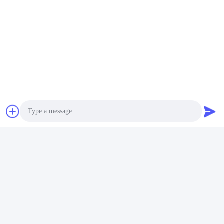
Photo
FAQ
1몇 년의 경험이 있나요?
Video Call
추출기 산업에서 15년 이상의 경력이 있습니다.
Audio Call
2:무역자나 제조업자인가요? 공장 면적은 얼마인가요?