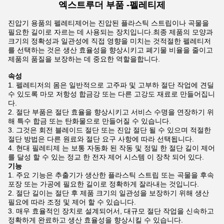
엑스트루더 부품 -
펠레티제
진압기 용품의 펠레티제어는 진압된 플라스틱 스트립이나 곡물을
필요한 길이로 자르는 데 사용되는 장치입니다.최종 제품의 모양과
크기의 정확성과 일관성에 직접 영향을 미치는 것적절한 펠레티저
를 선택하는 것은 생산 효율성을 향상시키고 폐기물 비율을 줄이고
제품의 품질을 보장하는 데 중요한 역할을합니다.
속성
펠레티저의 몸은 일반적으로 고주파 및 고부하 절단 작업에 견딜
수 있도록 마모 저항성 합금강 또는 다른 고강도 재료로 만들어집니
다.
절단 부품은 절단 효율을 향상시키고 서비스 수명을 연장하기 위
해 특수 합금 또는 탄화물으로 만들어질 수 있습니다.
그것은 회전 블레이드 절단 또는 진압 절단 될 수 있으며 적절한
절단 방법은 다른 원료와 절단 요구 사항에 따라 선택됩니다.
현대 필레티제 는 보통 자동화 된 작동 및 정밀 한 절단 길이 제어
를 달성 할 수 있는 정교 한 전자 제어 시스템 이 장착 되어 있다.
기능
주요 기능은 추출기가 생산한 플라스틱 스트립 또는 곡물을 후속
포장 또는 가공에 필요한 길이로 정확하게 잘라내는 것입니다.
절단 길이는 절단 후 제품 크기의 일관성을 보장하기 위해 생산
필요에 따라 조정 및 제어 할 수 있습니다.
매우 효율적인 장치로 설계되어서, 대규모 절단 작업을 신속하고
정확하게 완료하고 생산 효율성을 향상시킬 수 있습니다.