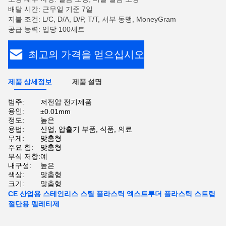
배달 시간: 근무일 기준 7일
지불 조건: L/C, D/A, D/P, T/T, 서부 동맹, MoneyGram
공급 능력: 입당 100세트
최고의 가격을 얻으십시오
제품 상세정보
제품 설명
범주:
저전압 전기제품
용인:
±0.01mm
정도:
높은
용법:
산업, 압출기 부품, 식품, 의료
무게:
맞춤형
주요 힘:
맞춤형
부식 저항:
예
내구성:
높은
색상:
맞춤형
크기:
맞춤형
CE 산업용 스테인리스 스틸 플라스틱 엑스트루더 플라스틱 스트립
절단용 펠레티제