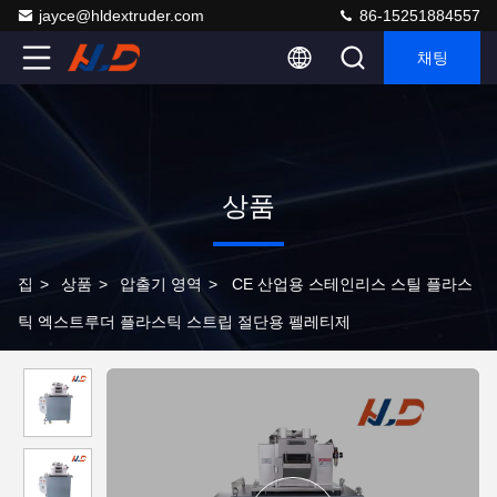
jayce@hldextruder.com
86-15251884557
채팅
상품
집
>
상품
>
압출기 영역
>
CE 산업용 스테인리스 스틸 플라스
틱 엑스트루더 플라스틱 스트립 절단용 펠레티제