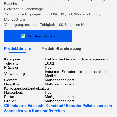
Blasfilm
Lieferzeit: 7 Arbeitstage
Zahlungsbedingungen: L/C, D/A, D/P, T/T, Western Union,
MoneyGram
Versorgungsmaterial-Fähigkeit: 100 Sätze pro Mund
Plaudern Sie Jetzt
Produktdetails
Produkt-Beschreibung
Kategorie:
Elektrische Geräte für Niederspannung
Toleranz:
±0,01 mm
Präzision:
Hoch
Industrie, Extruderteile, Lebensmittel,
Verwendung:
Medizin
Gewicht:
Maßgeschneidert
Hauptkraft:
Maßgeschneidert
Korrosionsbeständigkeit:
Ja
Haltbarkeit:
Hoch
Farbe:
Maßgeschneidert
Größe:
Maßgeschneidert
CE-Industrie-Edelstahl-Kunststoff-Extruder-Pelletisierer zum
Schneiden von Kunststoffstreifen