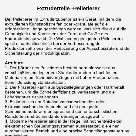
Extruderteile -
Pelletierer
Der Pelletierer im Extruderzubehör ist ein Gerät, mit dem die
extrudierten Kunststoffstreifen oder -granulate auf die
erforderliche Länge geschnitten werden, was sich direkt auf die
Genauigkeit und Konsistenz der Form und Größe des
Endprodukts auswirkt. Die Wahl eines geeigneten Pelletierers
spielt eine Schlüsselrolle bei der Verbesserung der
Produktionseffizienz, der Reduzierung der Ausschussrate und der
Sicherstellung der Produktqualität.
Attribute
Der Körper des Pelletierers besteht normalerweise aus
verschleißfestem legiertem Stahl oder anderen hochfesten
Materialien, um Schneidvorgängen mit hoher Frequenz und
hoher Belastung standzuhalten.
Der Fräserteil kann aus Speziallegierungen oder Hartmetall
bestehen, um die Schneideffizienz zu verbessern und die
Lebensdauer zu verlängern.
Es kann sich um Rotationsmesserschneiden oder
Extrusionsschneiden handeln, und die geeignete
Schneidmethode wird entsprechend den unterschiedlichen
Rohstoffen und Schneidanforderungen ausgewählt.
Moderne Pelletierer sind in der Regel mit hochentwickelten
elektronischen Steuerungssystemen ausgestattet, die einen
automatisierten Betrieb und eine präzise Schnittlängensteuerung
ermöglichen.