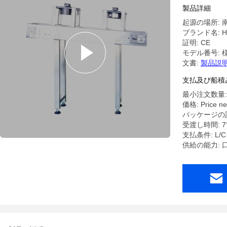
製品詳細
起源の場所: 
ブランド名: HL
証明: CE
モデル番号: 
文書:
製品説明
支払及び船積
最小注文数量:
価格: Price ne
パッケージの詳
受渡し時間: 
支払条件: L
供給の能力: 