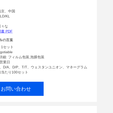
南京、中国
D/KL
様々な
書 PDF
みの言葉
 1セット
gotiable
細: フィルム包装,泡膜包装
7営業日
/C、D/A、D/P、T/T、ウェスタンユニオン、マネーグラム
口当たり100セット
お問い合わせ