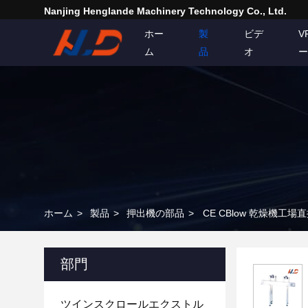
Nanjing Henglande Machinery Technology Co., Ltd.
ホー
製
ビデ
V
ム
品
オ
ー
ホーム
>
製品
>
押出機の部品
>
CE CBlow 乾燥機
部門
ツインスクロールエクストル