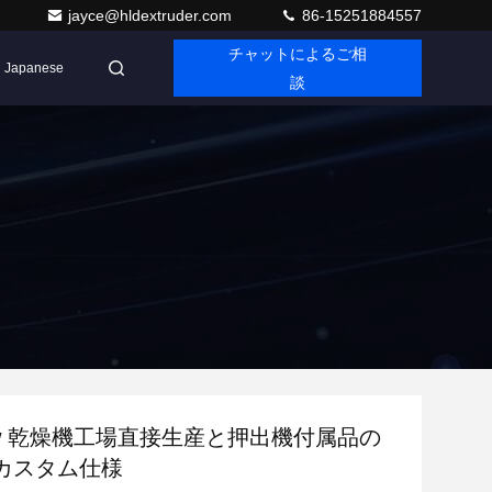
jayce@hldextruder.com
86-15251884557
チャットによるご相
Japanese
談
low 乾燥機工場直接生産と押出機付属品の
カスタム仕様