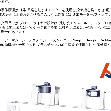
ます.
動作原理は,通常,風扇を動かすモーターを使用し,空気流を発生させ,暖
体の表面に水を蒸発させるこのような装置には,通常モーター,ファンブレ
ーダ用品では,ブロードライヤの設計は,例えば,エクストルージングプロ
.さらに加工またはパッケージ化する前に,材料が望ましい乾燥レベルに達
場合があります..
・マシーン・テクノロジー・カンパニー (Nanjing Henglan De Machine
の補助機械の一種である.プラスチックの加工産業で使用され,生産効率