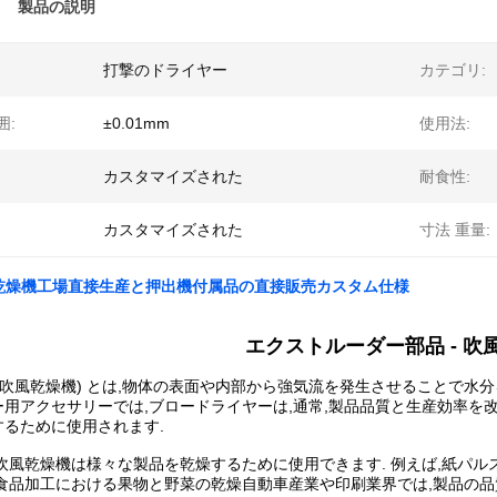
製品の説明
打撃のドライヤー
カテゴリ:
囲:
±0.01mm
使用法:
カスタマイズされた
耐食性:
カスタマイズされた
寸法 重量:
ow 乾燥機工場直接生産と押出機付属品の直接販売カスタム仕様
エクストルーダー部品 - 吹
(吹風乾燥機) とは,物体の表面や内部から強気流を発生させることで水
ー用アクセサリーでは,ブロードライヤーは,通常,製品品質と生産効率を
するために使用されます.
吹風乾燥機は様々な製品を乾燥するために使用できます. 例えば,紙パ
,食品加工における果物と野菜の乾燥自動車産業や印刷業界では,製品の