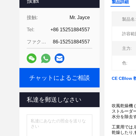
接触
製品詳細
接触:
Mr. Jayce
製品名:
Tel:
+86 15251884557
許容範
ファクシミリ:
86-15251884557
主力:
色:
チャットによるご相談
CE CBl
私達を郵送しなさい
吹風乾燥機 
ストルーダ
水分を除去
工業用では,
乾燥したり