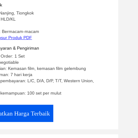
si Khusus
uk
Nanjing, Tiongkok
 HLD/KL
: Bermacam-macam
osur Produk PDF
yaran & Pengiriman
 Order: 1 Set
negotiable
ian: Kemasan film, kemasan film gelembung
man: 7 hari kerja
 pembayaran: L/C, D/A, D/P, T/T, Western Union,
kemampuan: 100 set per mulut
tkan Harga Terbaik