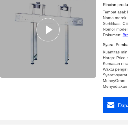
Spesifika
Rincian prod
Tempat asal: 
Nama merek:
Sertifikasi: CE
Nomor model
Dokumen:
Br
Syarat Pemba
Kuantitas min
Harga: Price 
Kemasan rinc
Waktu pengiri
Syarat-syarat
MoneyGram
Menyediakan 
Dapa