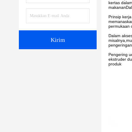
kertas dala
makananDalam
Prinsip ker
memanaskan 
permukaan o
Dalam akseso
Kirim
misalnya,mu
pengeringan
Pengering u
ekstruder du
produk