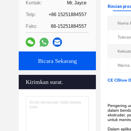
Kontak:
Mr. Jayce
Rincian pro
Telp:
+86 15251884557
Nama P
Faks:
86-15251884557
Toleran
Kekuat
Bicara Sekarang
Warna:
CE CBlow D
Kirimkan surat.
Pengering u
dalam benda
ekstruder, 
untuk mening
Dalam aplik