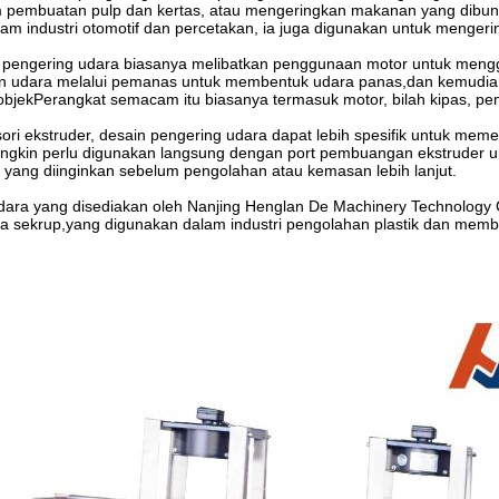
m pembuatan pulp dan kertas, atau mengeringkan makanan yang dibu
 industri otomotif dan percetakan, ia juga digunakan untuk mengerin
ja pengering udara biasanya melibatkan penggunaan motor untuk mengg
udara melalui pemanas untuk membentuk udara panas,dan kemudian 
bjekPerangkat semacam itu biasanya termasuk motor, bilah kipas, pem
ri ekstruder, desain pengering udara dapat lebih spesifik untuk meme
ngkin perlu digunakan langsung dengan port pembuangan ekstruder 
 yang diinginkan sebelum pengolahan atau kemasan lebih lanjut.
dara yang disediakan oleh Nanjing Henglan De Machinery Technology
a sekrup,yang digunakan dalam industri pengolahan plastik dan memba