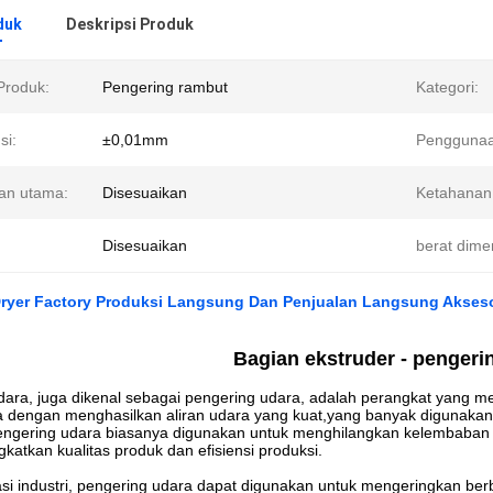
duk
Deskripsi Produk
roduk:
Pengering rambut
Kategori:
si:
±0,01mm
Penggunaa
an utama:
Disesuaikan
Ketahanan 
Disesuaikan
berat dime
ryer Factory Produksi Langsung Dan Penjualan Langsung Aksesor
Bagian ekstruder - pengeri
dara, juga dikenal sebagai pengering udara, adalah perangkat yang 
 dengan menghasilkan aliran udara yang kuat,yang banyak digunakan 
pengering udara biasanya digunakan untuk menghilangkan kelembaban
katkan kualitas produk dan efisiensi produksi.
asi industri, pengering udara dapat digunakan untuk mengeringkan be