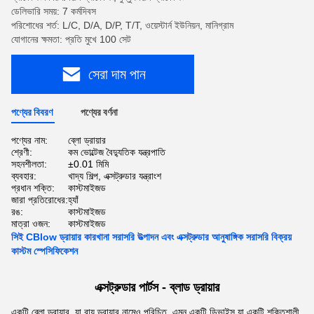
ডেলিভারি সময়: 7 কর্মদিবস
পরিশোধের শর্ত: L/C, D/A, D/P, T/T, ওয়েস্টার্ন ইউনিয়ন, মানিগ্রাম
যোগানের ক্ষমতা: প্রতি মুখে 100 সেট
সেরা দাম পান
পণ্যের বিবরণ
পণ্যের বর্ণনা
পণ্যের নাম:
ব্লো ড্রায়ার
শ্রেণী:
কম ভোল্টেজ বৈদ্যুতিক যন্ত্রপাতি
সহনশীলতা:
±0.01 মিমি
ব্যবহার:
খাদ্য শিল্প, এক্সট্রুডার যন্ত্রাংশ
প্রধান শক্তি:
কাস্টমাইজড
জারা প্রতিরোধের:
হ্যাঁ
রঙ:
কাস্টমাইজড
মাত্রা ওজন:
কাস্টমাইজড
সিই CBlow ড্রায়ার কারখানা সরাসরি উত্পাদন এবং এক্সট্রুডার আনুষাঙ্গিক সরাসরি বিক্রয়
কাস্টম স্পেসিফিকেশন
এক্সট্রুডার পার্টস - ব্লাড ড্রায়ার
একটি ব্লো ড্রায়ার, যা বায়ু ড্রায়ার নামেও পরিচিত, এমন একটি ডিভাইস যা একটি শক্তিশালী