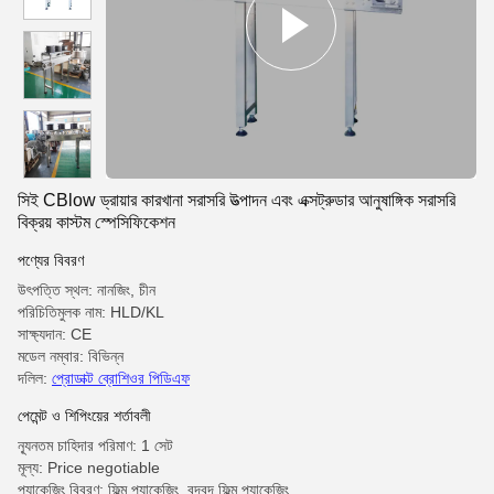
সিই CBlow ড্রায়ার কারখানা সরাসরি উত্পাদন এবং এক্সট্রুডার আনুষাঙ্গিক সরাসরি
বিক্রয় কাস্টম স্পেসিফিকেশন
পণ্যের বিবরণ
উৎপত্তি স্থল: নানজিং, চীন
পরিচিতিমুলক নাম: HLD/KL
সাক্ষ্যদান: CE
মডেল নম্বার: বিভিন্ন
দলিল:
প্রোডাক্ট ব্রোশিওর পিডিএফ
পেমেন্ট ও শিপিংয়ের শর্তাবলী
ন্যূনতম চাহিদার পরিমাণ: 1 সেট
মূল্য: Price negotiable
প্যাকেজিং বিবরণ: ফিল্ম প্যাকেজিং, বুদ্বুদ ফিল্ম প্যাকেজিং