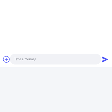
Photo
Video Call
Audio Call