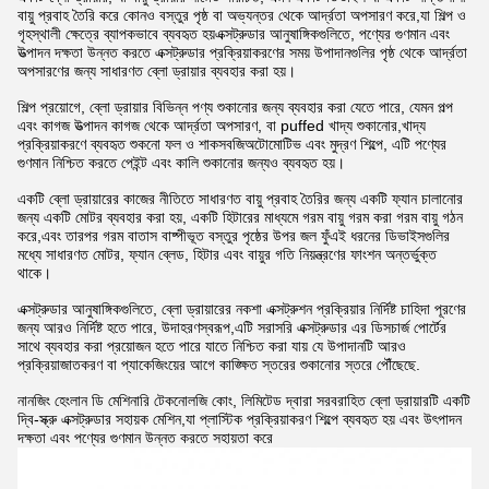
বায়ু প্রবাহ তৈরি করে কোনও বস্তুর পৃষ্ঠ বা অভ্যন্তর থেকে আর্দ্রতা অপসারণ করে,যা শিল্প ও
গৃহস্থালী ক্ষেত্রে ব্যাপকভাবে ব্যবহৃত হয়এক্সট্রুডার আনুষাঙ্গিকগুলিতে, পণ্যের গুণমান এবং
উত্পাদন দক্ষতা উন্নত করতে এক্সট্রুডার প্রক্রিয়াকরণের সময় উপাদানগুলির পৃষ্ঠ থেকে আর্দ্রতা
অপসারণের জন্য সাধারণত ব্লো ড্রায়ার ব্যবহার করা হয়।
শিল্প প্রয়োগে, ব্লো ড্রায়ার বিভিন্ন পণ্য শুকানোর জন্য ব্যবহার করা যেতে পারে, যেমন পল্প
এবং কাগজ উত্পাদন কাগজ থেকে আর্দ্রতা অপসারণ, বা puffed খাদ্য শুকানোর,খাদ্য
প্রক্রিয়াকরণে ব্যবহৃত শুকনো ফল ও শাকসবজিঅটোমোটিভ এবং মুদ্রণ শিল্পে, এটি পণ্যের
গুণমান নিশ্চিত করতে পেইন্ট এবং কালি শুকানোর জন্যও ব্যবহৃত হয়।
একটি ব্লো ড্রায়ারের কাজের নীতিতে সাধারণত বায়ু প্রবাহ তৈরির জন্য একটি ফ্যান চালানোর
জন্য একটি মোটর ব্যবহার করা হয়, একটি হিটারের মাধ্যমে গরম বায়ু গরম করা গরম বায়ু গঠন
করে,এবং তারপর গরম বাতাস বাষ্পীভূত বস্তুর পৃষ্ঠের উপর জল ফুঁএই ধরনের ডিভাইসগুলির
মধ্যে সাধারণত মোটর, ফ্যান ব্লেড, হিটার এবং বায়ুর গতি নিয়ন্ত্রণের ফাংশন অন্তর্ভুক্ত
থাকে।
এক্সট্রুডার আনুষাঙ্গিকগুলিতে, ব্লো ড্রায়ারের নকশা এক্সট্রুশন প্রক্রিয়ার নির্দিষ্ট চাহিদা পূরণের
জন্য আরও নির্দিষ্ট হতে পারে, উদাহরণস্বরূপ,এটি সরাসরি এক্সট্রুডার এর ডিসচার্জ পোর্টের
সাথে ব্যবহার করা প্রয়োজন হতে পারে যাতে নিশ্চিত করা যায় যে উপাদানটি আরও
প্রক্রিয়াজাতকরণ বা প্যাকেজিংয়ের আগে কাঙ্ক্ষিত স্তরের শুকানোর স্তরে পৌঁছেছে.
নানজিং হেংলান ডি মেশিনারি টেকনোলজি কোং, লিমিটেড দ্বারা সরবরাহিত ব্লো ড্রায়ারটি একটি
দ্বি-স্ক্রু এক্সট্রুডার সহায়ক মেশিন,যা প্লাস্টিক প্রক্রিয়াকরণ শিল্পে ব্যবহৃত হয় এবং উৎপাদন
দক্ষতা এবং পণ্যের গুণমান উন্নত করতে সহায়তা করে