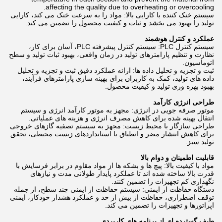
affecting the quality due to overheating or overcooling.
سیستم خنک کننده با کارایی بالا: مواد را به سرعت خنک می کند، کارایی
تولید را بهبود می بخشد و ثبات و کیفیت محصول را تضمین می کند.
عملکرد و کنترل هوشمند
سیستم کنترل PLC: سیستم کنترل پیشرفته PLC، آسان برای کار،
نظارت و تنظیم پارامترهای تولید در زمان واقعی، بهبود ثبات تولید و سطح
اتوماسیون.
ثبت و تجزیه و تحلیل داده ها: ارائه عملکرد دقیق ثبت و تجزیه و تحلیل
داده های تولید، کمک به کاربران برای بهینه سازی پارامترهای فرآیند،
بهبود بهره وری تولید و کیفیت محصول.
طراحی انرژی کارآمد
موتور صرفه جویی در انرژی: مجهز به موتور کارآمد انرژی و سیستم
انتقال بهینه شده برای کاهش مصرف انرژی و هزینه های عملیاتی.
طراحی سازگار با محیط زیست: مجهز به سیستم تصفیه گازهای خروجی
برای کاهش انتشار مضر و انطباق با استانداردهای زیست محیطی، تحقق
تولید سبز.
قابلیت اطمینان و دوام بالا
مواد با کیفیت بالا: پیچ ها و بشکه ها از مواد مقاوم در برابر فرسایش با
قدرت بالا ساخته شده اند تا عملکرد پایدار طولانی مدت و نیازهای
نگهداری کم تجهیزات را تضمین کنند.
دستگاه حفاظت از ایمنی: سیستم حفاظت از ایمنی چند سطح، از جمله
توقف اضطراری، حفاظت از بیش از حد و عملکرد هشدار خودکار، ایمنی
اپراتورها و تجهیزات را تضمین می کند.
طیف گسترده ای از برنامه های کاربردی