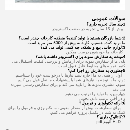
سوالات عمومی
1چند سال تجربه داري؟
بیش از 15 سال تجربه در صنعت اکسترودر.
2:شما بازرگان هستید یا تولید کننده؟ منطقه کارخانه چقدر است؟
ما تولید کننده هستیم، کارخانه بیش از 5000 متر مربع است.
3
:
لوازم جانبی پیچ و بشکه، چه کسی تولید می کند؟
کارخانه ما خودشون درست ميکنن
4ميشه يه سفارش نمونه براي اكسترودر داشته باشم؟
بله، ما از سفارش نمونه برای آزمایش و بررسی کیفیت استقبال می
کنیم. نمونه های مخلوط قابل قبول است.
5چطوري يه سفارش رو اجرا کنم؟
اول از همه، به ما اجازه دهید نیازها یا درخواست خود را بشناسیم.
دوم، ما با توجه به نیازهای شما یا پیشنهادات ما نقل قول می کنیم.
سوم، مشتری نمونه ها را تایید می کند و برای سفارش رسمی سپرده
می دهد.
چهارمین، ما تولید را ترتیب می دهیم.
و در آخر، ترتيب دادن تحویل
6:
ارائه تکنولوژی و فرمول
?
برای سفارشات بیش از مقدار معینی، ما تکنولوژی و فرمول را برای
کمک به شما در تکمیل پروژه فراهم می کنیم.
7:
کاتالوگ داري ؟
HLD آلبوم.pdf