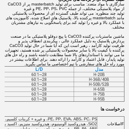
سازگاری با مواد متعدد: مناسب برای تولید masterbatch پر از CaCO3
از مواد پلاستیکی مختلف، از جمله PE، PP، PS، PVC و غیره
تولید چند منظوره: می تواند طیف گسترده ای از محصولات پلاستیکی
مانند masterbatch پرکننده بالا، پلاستیک های اصلاح شده، کامپوزیت های
با عملکرد بالا و غیره را تولید کند.برای پاسخگویی به نیازهای مشتریان
مختلف.
ماشین ماستربات پرکننده CaCO3 با پیچ دوقلو پلاستیکی ما در صنعت
پردازش پلاستیک به دلیل عملکرد عالی ، پیکربندی انعطاف پذیر و
ظرفیت تولید کارآمد ، رهبر است.این که آیا شما در حال تولید CaCO3
پرکننده با کیفیت بالا یا سایر محصولات پلاستیکی پر شده هستید، تجهیزات
ما می توانند با استانداردهای بالا شما مطابقت داشته باشند و راه حل های
تولید پایدار، قابل اعتماد و کارآمد را ارائه دهند. برای اطلاعات بیشتر در
مورد راه حل های سفارشی با تیم اختصاصی ما تماس بگیرید.
مدل
L/D
28~60:1
H-20B
28~60:1
H-36B/40B
28~60:1
H-50B/52B
28~60:1
H-65B
28~60:1
H-75B
28~60:1
H-95B
درخواست ها
PE، PP، EVA، ABS، PC، PS، و غیره + کربنات کلسیم، تالک، دانه های شیشه ای،
F
اصلاحات
SiO2، هیدروکسید آلومینیوم، هیدروکسید منیزیم، اکسید بروکات، اسید گوگرد
PP، PA، ABS و غیره + پودر آهن، پودر مغناطیسی، پودر آلومینیوم، سیم فولاد ضد زنگ، پودر سرامیکی