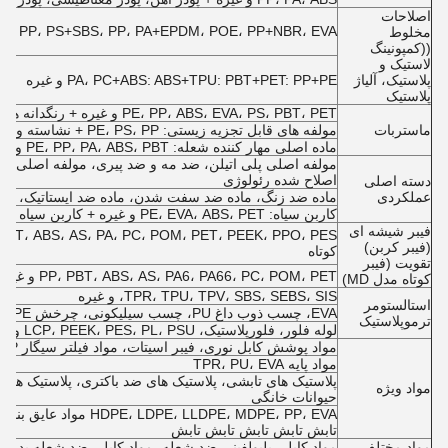
اصلاحات
PE، PP، PS+SBS، PP، PA+EPDM، POE، PP+NBR، EVA + لاستیک سیلیکون و غیر
مخلوط
((کمپونینگ
لاستیک و
پلاستیک، آلیاژ
PA، PC+ABS: ABS+TPU: PBT+PET: PP+PE و غیره
پلاستیک
PE، PP، ABS، EVA، PS، PBT، PET و غیره + رنگدانه ها و سایر افزودنی ها
ماستربات
مولفه های قابل تجزیه زیستی: PE، PS، PP + نشاسته و غیره
ماده اصلی مهار کننده شعله: PE، PP، PA، ABS، PBT و غیره + مهار کننده شعله و سایر افزودنی ها
مولفه اصلی پلی اتیلن، ضد مه و ضد پیری، مولفه اصلی عای
اصلاح شده رئولوژی
دسته اصلی
عملکردی
ماده ضد زنگ، ماده ضد سفت شدن، ماده ضد ایستاتیک، ماد
کاربن سیاه: PE، EVA، ABS، PET و غیره + کاربن سیاه
فیبر شیشه ای
(فیبر کربن)
کوتاه
تقویت (فیبر
PP، PBT، ABS، AS، PA6، PA66، PC، POM، PET و غیره + فیبر کربن بلند یا فیبر کربن کوتاه
کوتاه مدل MD)
TPR، TPU، TPV، SBS، SEBS، SIS، و غیره
استالستومر
EVA، چسب ذوب داغ PU، چسب سیلیکونی، چرخش UHMWPE
ترموپلاستیک
لوله فلور، فلورپلاستیک، LCP، PEEK، PES، PL، PSU و غیره
مواد پوشش کابل نوری، فیبر اسیتات، مواد فیلتر سیگار PP، پلاستیک رسانا
مواد پایه TPR، PU، EVA
مواد ویژه
حیوانات خانگی
، LLDPE، MDPE، PP، EVA
تابش تابش تابش تابش تابش
مواد مختلف
مواد کابلی پلیولفینی ضد شعله، مواد کابلی ضد شعله بدون 