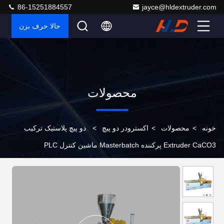
86-15251884557
jayce@hldextruder.com
حالا حرف بزن
محصولات
خونه
>
محصولات
>
اکسترودر دو پیچ
>
دو پیچ پلاستیک ترکیب
Extruder CaCO3 پرکننده Masterbatch ماشین کنترل PLC