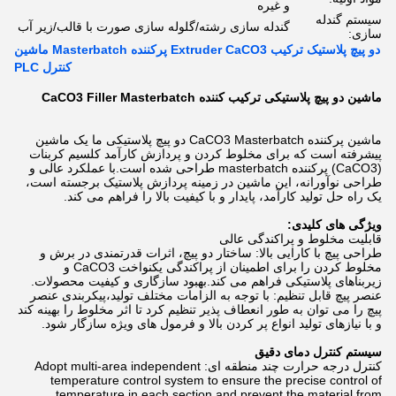
و غیره
سیستم گندله
گندله سازی رشته/گلوله سازی صورت با قالب/زیر آب
سازی:
دو پیچ پلاستیک ترکیب Extruder CaCO3 پرکننده Masterbatch ماشین
کنترل PLC
ماشین دو پیچ پلاستیکی ترکیب کننده CaCO3 Filler Masterbatch
ماشین پرکننده CaCO3 Masterbatch دو پیچ پلاستیکی ما یک ماشین
پیشرفته است که برای مخلوط کردن و پردازش کارآمد کلسیم کربنات
(CaCO3) پرکننده masterbatch طراحی شده است.با عملکرد عالی و
طراحی نوآورانه، این ماشین در زمینه پردازش پلاستیک برجسته است،
یک راه حل تولید کارآمد، پایدار و با کیفیت بالا را فراهم می کند.
ویژگی های کلیدی:
قابلیت مخلوط و پراکندگی عالی
طراحی پیچ با کارایی بالا: ساختار دو پیچ، اثرات قدرتمندی در برش و
مخلوط کردن را برای اطمینان از پراکندگی یکنواخت CaCO3 و
زیربناهای پلاستیکی فراهم می کند.بهبود سازگاری و کیفیت محصولات.
عنصر پیچ قابل تنظیم: با توجه به الزامات مختلف تولید،پیکربندی عنصر
پیچ را می توان به طور انعطاف پذیر تنظیم کرد تا اثر مخلوط را بهینه کند
و با نیازهای تولید انواع پر کردن بالا و فرمول های ویژه سازگار شود.
سیستم کنترل دمای دقیق
کنترل درجه حرارت چند منطقه ای: Adopt multi-area independent
temperature control system to ensure the precise control of
temperature in each section and prevent the material from