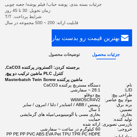
جزئیات بسته بندی: پوشه حباب/ فیلم پوشه/ جعبه چوبی
زمان تحویل: 30 تا 45 روز
شرایط پرداخت: T/T
قابلیت ارائه: 200 ~ 500 مجموعه در سال
بهترین قیمت رو بدست بیار
جزئیات محصول
توضیحات محصول
برجسته کردن:
اکسترودر پرکننده CaCO3
,
کنترل PLC ماشین ترکیب دو پیچ
,
ماشین پرکننده Masterbatch Twin Screw
نام:
دستگاه مستربچ پرکننده CaCO3
L/D:
28:1 ~ سفارشی
طراحی پیچ:
پیچ دوقلو
مواد پیچ ​​عناصر:
W6MO5CR4V2
برند برق:
زیمنس / ABB / اشنایدر / دلتا / امرون / سایر
تضمین:
1 سال
بخاری:
بخاری مسی یا آلومینیومی/میله های گرمایشی
تولید کننده:
حمایت
بازرسی تصویری:
ارائه شده
خروجی:
60 کیلوگرم در ساعت ~ سفارشی
PP PE PP PVC ABS EVA Pet TPU TPR PC HDPE
مواد اولیه: