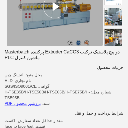
دو پیچ پلاستیک ترکیب Extruder CaCO3 پرکننده Masterbatch
ماشین کنترل PLC
جزئیات محصول
محل منبع: نانجینگ چین
نام تجاری: HLD
گواهی: SGS/ISO9001/CE
شماره مدل: H-TSE35B/H-TSE50B/H-TSE65B/H-TSE75B/H-
TSE95B
سند:
بروشور محصول PDF
شرایط پرداخت و حمل و نقل
مقدار حداقل تعداد سفارش: 1/ست
قیمت: face to face /set