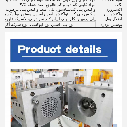
کابل
مواد کابلی کم دود و کم هالوجن ضد شعله PVC
اکستروژن
واکنش پلی کندنساسیون پلی آمید، واکنش پلی مرطوب شدن 
واکنش پذیر
واکنش پلی کربناتواکنش پلیمریزاسیون مستمر پولیوکسی متیلن
انحلال پول
پلی پروپیلن کلر، پلی اتیلن کلر سولفونی، لاستیک فلور، لاستیک بوتادین،  SEBS، SIS
پوشش پودری
نوع پلی استر، نوع اپوکسی، نوع سرکه آکریلیک