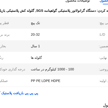
حصول
توضیحات محصول
 کردن:
دستگاه گرانولاتور پلاستیکی گواهینامه SGS
,
گلوله کش پلاستیکی بازیافتی 65 میل
 پیچ:
تک پیچ
قطر پی
L/D:
20-32
برند بر
ضمین:
1 سال
بخار
هایی:
گلوله ها
رن
وجی:
100 - 1000 کیلوگرم در ساعت
درجه گذاری خودکا
اولیه:
PP PE LDPE HDPE
عملکر
پي پي پي بازیافت پلاستیک گلوله
ول