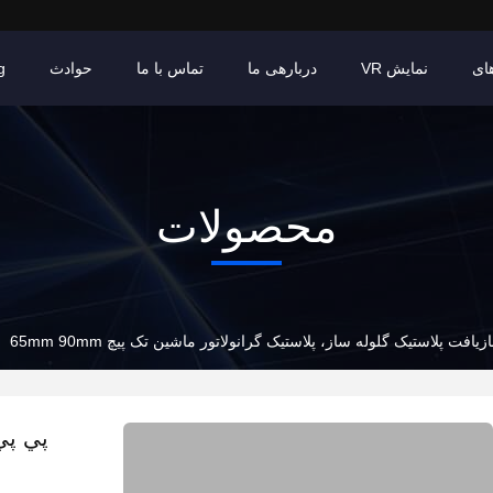
ای
نمایش VR
دربارهی ما
تماس با ما
حوادث
g
محصولات
یافت پلاستیک گلوله ساز، پلاستیک گرانولاتور ماشین تک پیچ 65mm 90mm
پي پي