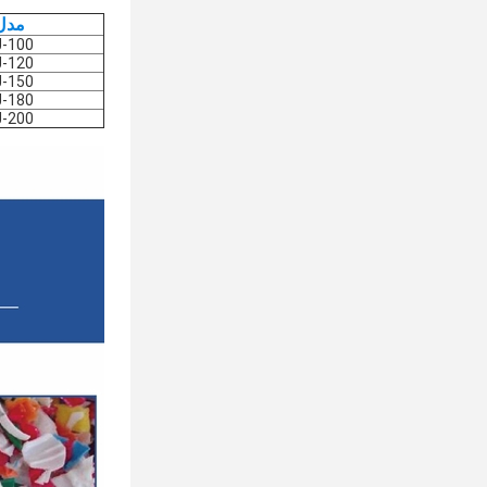
مدل
J-100
J-120
J-150
J-180
J-200