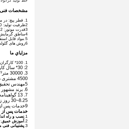
خط تولید گرانولا
مشخصات فنی
1. قطر پیچ: در مشخصات مختلف مانند 65mm، 90mm، و 120mm موجود است
2ظرفیت تولید: 100-800 کیلوگرم/ساعت (تفاوت کمی بسته به مدل و مواد)
3قدرت موتور: 22 تا 110 کيلو وات
4مناطق گرمایش: 5 منطقه
5.
مواد قابل استفاده: فیلم  PE
6روش های گلوله سازی: گلوله سازی حلقه آب، گلوله سازی خنک کننده هوا و روش های دیگر
مزاياي ما
1. 100* کارگران
2: 30* سال کارخانه
3. 30000 متر
²
ک
4500 مشتری در 88 کشور
5مهندس تحقیق و توسعه 8 نفر
6. برند مشهور "هاورو" در آفریقا
7. 13 گواهینامه ثبت اختراع
8.25~30 روز زمان توليد، ما تمام توليد در کارخانه خود را تمام.
9خدمات پس از فروش تمام شده
خدمات پس از
1.
نصب و راه اند
2.
آموزش عمیق
:
3.
پشتیبانی فنی م