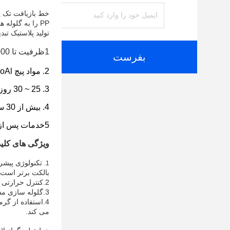
PP را به گلول
تولید پلاستیک تبد
1ظرفیت تا 1000 کیلوگرم در ساعت
بفرست
2. مواد پیچ 38CrMoAl ، ماشین ها رو با دوام تر می کنه
3. 25 ~ 30 روز زمان تولید، ما تمام تولید در کارخانه خود را به پایان برساند.
4. بیش از 30 سال تجربه در دستگاه بازیافت پلاستیک
5خدمات پس از فروش تمام شده
ویژگی های کلی
تکنولوژی پیشر
1.
بالکت برتر است.
2.
کنترل حرارتی 
3.
گلوله سازی مست
4.
استفاده از گرم
می کند.