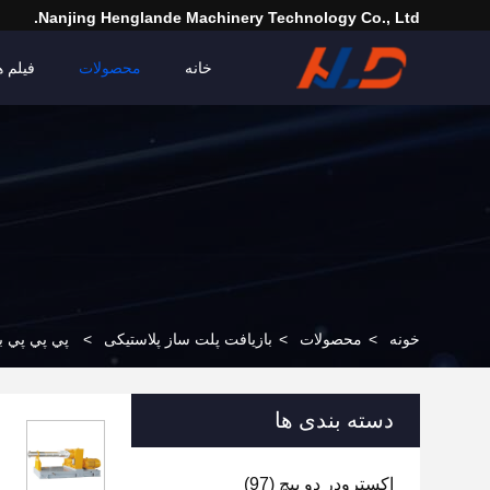
Nanjing Henglande Machinery Technology Co., Ltd.
خانه
محصولات
فیلم ه
خونه
>
محصولات
>
بازیافت پلت ساز پلاستیکی
>
پي پي پي باز
دسته بندی ها
اکسترودر دو پیچ
(97)