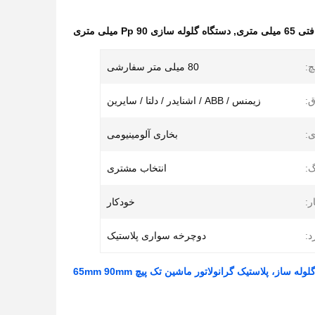
ی متری
,
دستگاه گلوله سازی Pp 90 میلی متری
چ:
80 میلی متر سفارشی
ق:
زیمنس / ABB / اشنایدر / دلتا / سایرین
ی:
بخاری آلومینیومی
گ:
انتخاب مشتری
ر:
خودکار
د:
دوچرخه سواری پلاستیک
 ساز، پلاستیک گرانولاتور ماشین تک پیچ 65mm 90mm