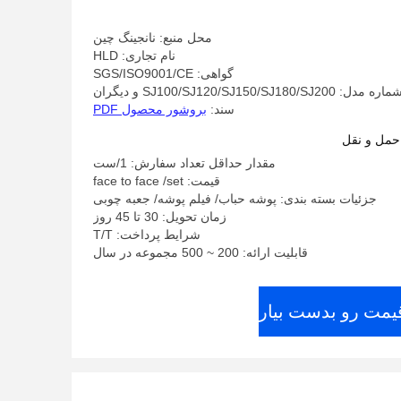
محل منبع: نانجینگ چین
نام تجاری: HLD
گواهی: SGS/ISO9001/CE
اره مدل: SJ100/SJ120/SJ150/SJ180/SJ200 و دیگران
سند:
بروشور محصول PDF
حمل و نقل
مقدار حداقل تعداد سفارش: 1/ست
قیمت: face to face /set
جزئیات بسته بندی: پوشه حباب/ فیلم پوشه/ جعبه چوبی
زمان تحویل: 30 تا 45 روز
شرایط پرداخت: T/T
قابلیت ارائه: 200 ~ 500 مجموعه در سال
قیمت رو بدست بیار