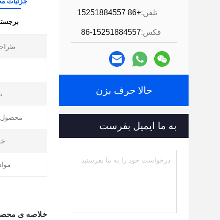
جزئیات م
تلفن:
+86 15251884557
برجسته
فکس:
86-15251884557
طراحی
حالا حرف بزن
ت
محصول ن
به ما ایمیل بفرست
خر
مواد 
خلاصه ی محص