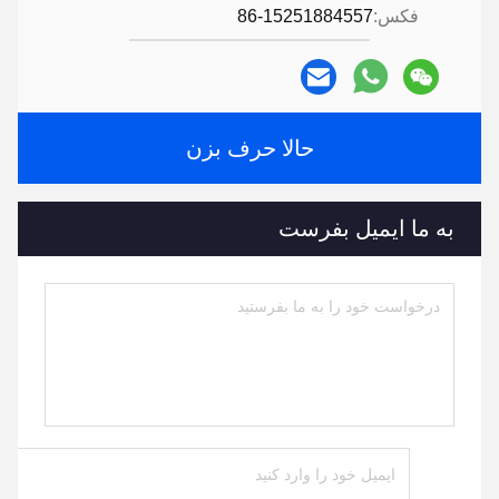
فکس:
86-15251884557
حالا حرف بزن
به ما ایمیل بفرست