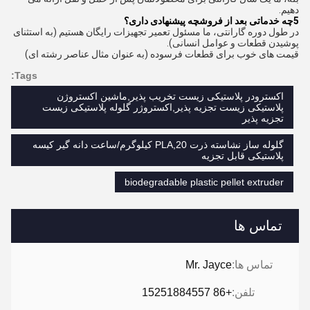
دهیم.
5چه خدماتی بعد از فروش
چه پیشنهادی داری؟
در طول دوره گارانتی، ما مسئول تعمیر تجهیزات رایگان هستیم (به استثنای
پوشیدن قطعات و عوامل انسانی).
قیمت های خوب برای قطعات فرسوده (به عنوان مثال عناصر رشته ای)
Tags:
اکسترودر پلاستیکی زیست تخریب پذیر,ماشین اکستروژن
پلاستیکی زیست تجزیه پذیر,اکستروژر گلوله پلاستیکی زیست
تجزیه پذیر
گلوله ساز نشاسته ذرت PLA,20 کیلوگرم/ساعت دانه گیر کیسه
پلاستیکی قابل تجزیه
biodegradable plastic pellet extruder
تماس ها
تماس ها:
Mr. Jayce
تلفن:
+86 15251884557