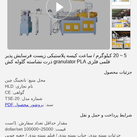
5 ~ 20 کیلوگرم / ساعت کیسه پلاستیکی زیست فرسایش پذیر
فلمی فلزی granulator PLA ذرت نشاسته گلوله کش
جزئیات محصول
محل منبع: نانجینگ چین
نام تجاری: HLD
گواهی: CE
شماره مدل: TSE-20
سند:
بروشور محصول PDF
شرایط پرداخت و حمل و نقل
مقدار حداقل تعداد سفارش: 1/ست
قیمت: 25000~100000 dollar/set
جزئیات بسته بندی: حباب بسته بندی / فیلم بسته بندی / جعبه چوبی