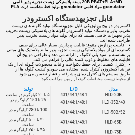
20B PBAT+PLA+MD بسته پلاستیکی زیست تجزیه پذیر فلمی
granulator مواد فلمی granulator تولید خط نشاسته ذرت PLA
قابل تجزیه
دستگاه اکسترودر
اکسترودر دو پیچ بیولوژیکی قابل تجزیهدستگاه تولید گلوله های زیست
تخریب پذیر و دستگاه تولید اکسترودر گلوله های پلاستیکی زیست تخریب
پذیر تجهیزات خاصی هستند که برای تولید مواد زیست تخریب پذیر
طراحی شده اند..
قابلیت پردازش متنوع: قابلیت پردازش بسیار عالی برای طیف
گسترده ای از مواد پلاستیکی زیست تجزیه پذیر مانند پلاستیک های مبتنی
بر نشاسته و اسید پلی لاکتیک را ارائه می دهد.و طراحی دو پیچ آن
قابلیت های مخلوط و ذوب کننده عالی را فراهم می کند..
کنترل کیفیت: برای حفظ یکنواخت و ثبات محصولات گلوله ای از یک
فرآیند اکستروژن کنترل شده استفاده می شود.و کیفیت گلوله ها از
طریق سیستم های کنترل دمای پیشرفته و فشار تضمین می شود..
از محیط زیست محافظت کنید، از زمین مراقبت کنید!
مدل
L/D
تولید
HLD-20B
401/44:1/48:1
۵ تا ۲۰ کیلوگرم در ساعت
25 تا 150 کیلوگرم در
401/44:1/48:1
HLD-35B/40
ساعت
100 تا 280 کیلوگرم در
401/44:1/48:1
HLD-50B/52
ساعت
۳۰۰ تا ۵۰۰ کیلوگرم در
401/44:1/48:1
HLD-65B
ساعت
۴۵۰ تا ۷۵۰ کیلوگرم در
401/44:1/48:1
HLD-75B
ساعت