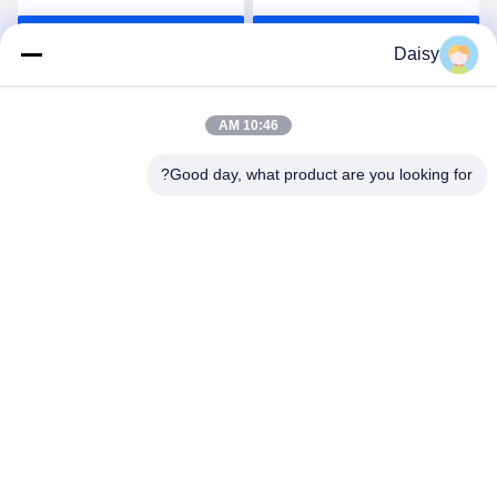
بهترین قیمت رو بدست
بهترین قیمت رو بدست
Daisy
بیار
بیار
10:46 AM
Good day, what product are you looking for?
Nanjing Henglande Machinery Technology Co.,
Ltd.
jayce@hldextruder.com
86-15251884557
نه11جاده "چينگو"، شهر "هوشو"، منطقه "جيانگينگ"، "نانجينگ"،
چين.