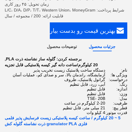
زمان تحویل: ۴۵ روز کاری
شرایط پرداخت: L/C، D/A، D/P، T/T، Western Union، MoneyGram
قابلیت ارائه: 200 / مجموعه / سال
بهترین قیمت رو بدست بیار
جزئیات محصول
توضیحات محصول
برجسته کردن:
گلوله ساز نشاسته ذرت PLA
,
20 کیلوگرم/ساعت دانه گیر کیسه پلاستیکی قابل تجزیه
نام:
دستگاه ساخت پلاستیک زیست تخریب پذیر
ویژگی ها:
آزمایشگاه، راندمان بالا، سر و صدای کم، عملیات آسان
درخواست:
گرانول پلاستیک، ظروف
رنگ:
آبی، زرد، قابل تنظیم
اندازه:
قابل تنظیم
وزن:
قابل تنظیم
مدل:
TSE- 20B
ظرفیت:
2-20 کیلوگرم در ساعت
قطر پیچ:
21 میلی متر، قابل تنظیم
قدرت موتور:
4 کیلو وات
5 ~ 20 کیلوگرم / ساعت کیسه پلاستیکی زیست فرسایش پذیر فلمی
فلزی granulator PLA ذرت نشاسته گلوله کش