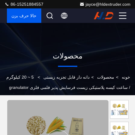
86-15251884557
jayce@hldextruder.com
حالا حرف بزن
محصولات
خونه
>
محصولات
>
دانه دار قابل تجزیه زیستی
>
5 ~ 20 کیلوگرم
/ ساعت کیسه پلاستیکی زیست فرسایش پذیر فلمی فلزی granulator
PLA ذرت نشاسته گلوله کش