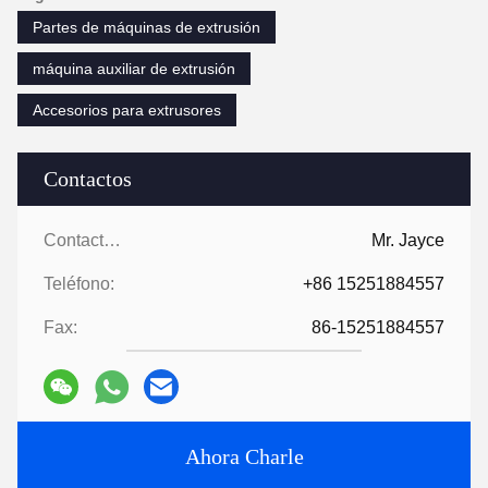
fábrica?
Somos fabricantes, la fábrica es de más de 5000 metros
cuadrados.
3:
Accesorios de tornillo y barril, ¿quién los produce?
Nuestra fábrica lo fabrica nosotros mismos.
4¿Puedo pedir una muestra de la extrusora?
Sí, aceptamos el pedido de muestras para probar y comprobar la
calidad.
5¿Cómo proceder con una orden?
En primer lugar, háganos saber sus requisitos o aplicación.
En segundo lugar, citamos de acuerdo con sus requisitos o
nuestras sugerencias.
En tercer lugar, el cliente confirma las muestras y deposita el
depósito para el pedido formal.
En cuarto lugar, organizamos la producción.
Por último, organizar la entrega
6:
Proporcionar tecnología y fórmula
?
Para pedidos superiores a una cierta cantidad, le
proporcionaremos la tecnología y la fórmula para ayudarle a
completar el proyecto.
7:
¿ Tiene un catálogo?
HLD álbum.pdf
Tags:
Partes de máquinas de extrusión