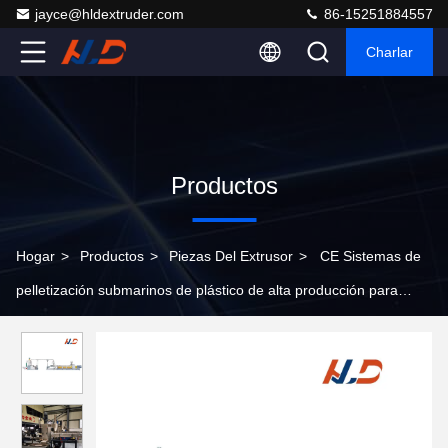
jayce@hldextruder.com
86-15251884557
Charlar
Productos
Hogar
>
Productos
>
Piezas Del Extrusor
>
CE Sistemas de
pelletización submarinos de plástico de alta producción para
elastómeros de granulación PP