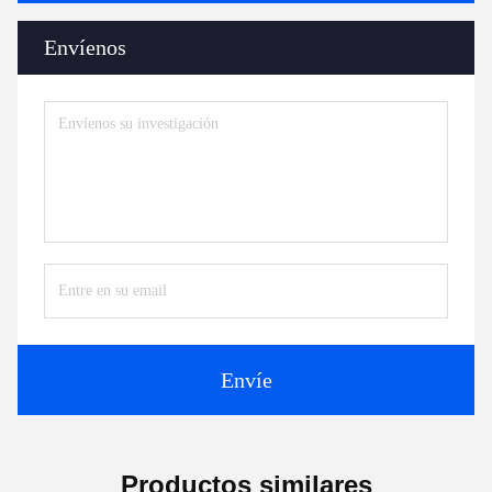
máquina auxiliar de extrusión
Accesorios para extrusores
Contactos
Contactos:
Mr. Jayce
Teléfono:
+86 15251884557
Fax:
86-15251884557
Ahora Charle