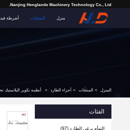
Nanjing Henglande Machinery Technology Co., Ltd.
منزل
المنتجات
أشرطة فيدي
المنزل
>
المنتجات
>
أجزاء الطارد
>
أنظمة تكوير البلاستيك تحت الماء CE ذات إنتاجية عال
الفئات
التوأم برغي الطارد
(97)