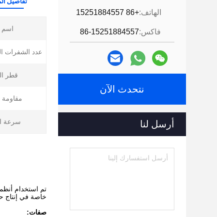
تفاصيل الم
الهاتف:
+86 15251884557
اسم ا
فاكس:
86-15251884557
عدد الشفرات ال
قطر ال
نتحدث الآن
مقاومة ا
سرعة ال
أرسل لنا
تم استخدام أنظمة
خاصة في إنتاج حبي
صفات: