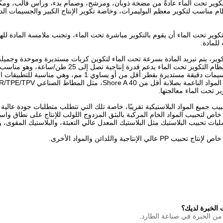
تكوير تحت الماء عادةً من مضخة ذوبان، ومرشح، وصمام بدء، ورأس قالب، ومكبس
كوير تحت الماء أن يقوم بالتكوير مباشرة تحت الماء، وتجنب ملامسة المادة لله
للمادة.
تكوير، يتم تبريد المادة بسرعة تحت الماء لتكوين كريات مستديرة وموحدة وجميلة
وير تحت الماء يدعم قدرة إنتاجية تصل إلى 25 طن/ساعة، وهو مناسب للإنتاج على نطاق واسع.
يرة بقطر أقل من أو يساوي 1 مم، وهي مناسبة للتطبيقات الخاصة مثل الأصبغة الرئيسية والأصبغة الوظيفية.
ر تحت الماء معالجتها.
ب جميع المواد البلاستيكية تقريبًا، خاصة تلك التي تتطلب متطلبات جودة عالية و
ص لتحبيب المواد الخام المركبة بالبثق المزدوج اللولب للإنتاج على نطاق واسع
ات تحبيب البلاستيك مثل البلاستيك المعدل عالي التعبئة، والبلاستيك المقوى، وا
 عالي الإنتاجية واللدائن والمواد الأخرى.