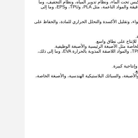
 تحت الماء، ونظام تدوير المياه، ونظام التجفيف، وما
إلى ذلك. هذا النظام مناسب لتكوير معظم البوليمرات، وخاصة تكوير الإنتاج الكبير والجسيمات الدقيقة والمواد الناعمة، مثل PLA، وTPU، وEPS، وما إلى
واء، وتقليل الأكسدة والتحلل الحراري للمادة، والحفاظ على
.
بالنسبة لتكوير المواد الناعمة بصلابة أقل من Shore A 40، مثل المطاط الصناعي TPR/TPE/TPV، والمواد اللاصقة المذوبة بالحرارة EVA، وما إلى ذلك،
إنتاجية كبيرة.
.
لأصبغة، والسبائك البلاستيكية الهندسية، والأصبغة الخاصة،