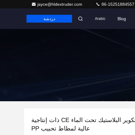
jayce@hldextruder.com
86-15251884557
Blog
دردشة
Arabic
أنظمة تكوير البلاستيك تحت الماء CE ذات إنتاجية
عالية لمطاط تحبيب PP