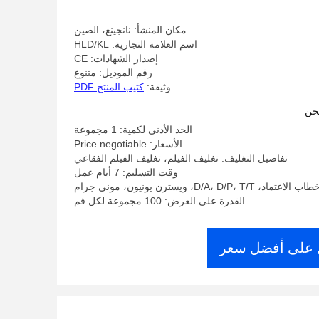
مكان المنشأ: نانجينغ، الصين
اسم العلامة التجارية: HLD/KL
إصدار الشهادات: CE
رقم الموديل: متنوع
وثيقة:
كتيب المنتج PDF
حن
الحد الأدنى لكمية: 1 مجموعة
الأسعار: Price negotiable
تفاصيل التغليف: تغليف الفيلم، تغليف الفيلم الفقاعي
وقت التسليم: 7 أيام عمل
D/A، D/P، ويسترن يونيون، موني جرام
القدرة على العرض: 100 مجموعة لكل فم
على أفضل سعر