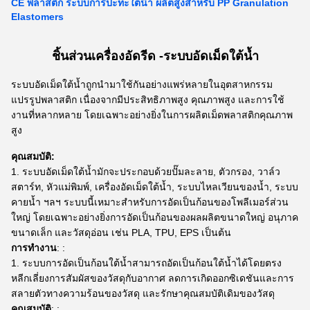
CE พลาสติก ระบบการปะทะใต้น้ํา ผลิตสูงสําหรับ PP Granulation
Elastomers
ชิ้นส่วนเครื่องอัดรีด -
ระบบอัดเม็ดใต้น้ำ
ระบบอัดเม็ดใต้น้ำถูกนำมาใช้กันอย่างแพร่หลายในอุตสาหกรรม
แปรรูปพลาสติก เนื่องจากมีประสิทธิภาพสูง คุณภาพสูง และการใช้
งานที่หลากหลาย โดยเฉพาะอย่างยิ่งในการผลิตเม็ดพลาสติกคุณภาพ
สูง
คุณสมบัติ:
ระบบอัดเม็ดใต้น้ำมักจะประกอบด้วยปั๊มละลาย, ตัวกรอง, วาล์ว
สตาร์ท, หัวแม่พิมพ์, เครื่องอัดเม็ดใต้น้ำ, ระบบไหลเวียนของน้ำ, ระบบ
คายน้ำ ฯลฯ ระบบนี้เหมาะสำหรับการอัดเป็นก้อนของโพลีเมอร์ส่วน
ใหญ่ โดยเฉพาะอย่างยิ่งการอัดเป็นก้อนของผลผลิตขนาดใหญ่ อนุภาค
ขนาดเล็ก และวัสดุอ่อน เช่น PLA, TPU, EPS เป็นต้น
การทำงาน
: :
ระบบการอัดเป็นก้อนใต้น้ำสามารถอัดเป็นก้อนใต้น้ำได้โดยตรง
หลีกเลี่ยงการสัมผัสของวัสดุกับอากาศ ลดการเกิดออกซิเดชันและการ
สลายตัวทางความร้อนของวัสดุ และรักษาคุณสมบัติเดิมของวัสดุ
คุณสมบัติ
: :