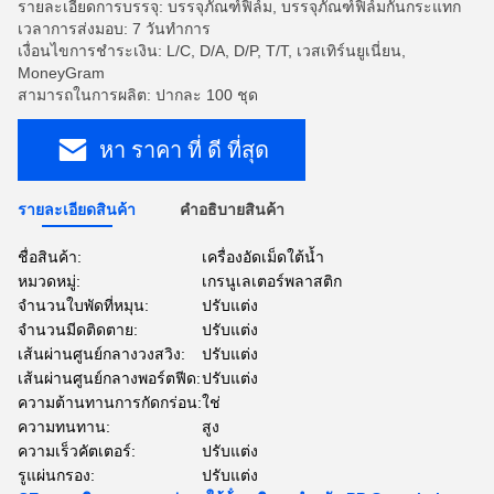
รายละเอียดการบรรจุ: บรรจุภัณฑ์ฟิล์ม, บรรจุภัณฑ์ฟิล์มกันกระแทก
เวลาการส่งมอบ: 7 วันทำการ
เงื่อนไขการชำระเงิน: L/C, D/A, D/P, T/T, เวสเทิร์นยูเนี่ยน,
MoneyGram
สามารถในการผลิต: ปากละ 100 ชุด
หา ราคา ที่ ดี ที่สุด
รายละเอียดสินค้า
คําอธิบายสินค้า
ชื่อสินค้า:
เครื่องอัดเม็ดใต้น้ำ
หมวดหมู่:
เกรนูเลเตอร์พลาสติก
จำนวนใบพัดที่หมุน:
ปรับแต่ง
จำนวนมีดติดตาย:
ปรับแต่ง
เส้นผ่านศูนย์กลางวงสวิง:
ปรับแต่ง
เส้นผ่านศูนย์กลางพอร์ตฟีด:
ปรับแต่ง
ความต้านทานการกัดกร่อน:
ใช่
ความทนทาน:
สูง
ความเร็วคัตเตอร์:
ปรับแต่ง
รูแผ่นกรอง:
ปรับแต่ง