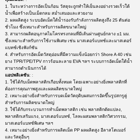
ในระหว่างการอัดเป็นก้อน วัสดุจะถูกทำให้เย็นลงอย่างรวดเร็วใต้
น้ำเพื่อสร้างเป็นเม็ดกลม สม่ำเสมอและสวยงาม
ผลผลิตสูง ระบบอัดเม็ดใต้น้ำรองรับกำลังการผลิตสูงถึง 25 ตันต่อ
ชั่วโมง ซึ่งเหมาะสำหรับการผลิตขนาดใหญ่
สามารถผลิตอนุภาคไมโครทรงกลมที่มีเส้นผ่านศูนย์กลาง ≤1 มม.
ซึ่งเหมาะสำหรับการใช้งานพิเศษ เช่น มาสเตอร์แบทช์และมาสเตอร์
แบทช์เชิงฟังก์ชัน
สำหรับการอัดเม็ดวัสดุอ่อนที่มีความแข็งน้อยกว่า Shore A 40 เช่น
ยาง TPR/TPE/TPV กาวร้อนละลาย EVA ฯลฯ ระบบการอัดเม็ดใต้น้ำ
สามารถดำเนินการได้
แอปพลิเคชัน
: :
ใช้ได้กับเม็ดพลาสติกเกือบทั้งหมด โดยเฉพาะอย่างยิ่งพลาสติกที่
ต้องการคุณภาพสูงและผลผลิตขนาดใหญ่
เหมาะอย่างยิ่งสำหรับการบดเม็ดวัตถุดิบผสมการอัดขึ้นรูปสกรูคู่
สำหรับการผลิตขนาดใหญ่
ใช้ได้กับกระบวนการทำเม็ดพลาสติก เช่น พลาสติกดัดแปลง,
พลาสติกเสริมแรง, มาสเตอร์แบทช์, โลหะผสมพลาสติกวิศวกรรม,
มาสเตอร์แบทช์พิเศษ ฯลฯ
เหมาะอย่างยิ่งสำหรับการผลิตเม็ด PP ผลผลิตสูง อีลาสโตเมอร์
และวัสดุอื่นๆ