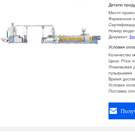
эластоме
Детали проду
Место проис
Фирменное н
Сертификаци
Номер моде
Документ:
Бр
Условия опла
Количество м
Цена: Price n
Упаковывая д
пузырьками
Время достав
Условия опла
Поставка спо
Полу