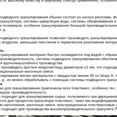
сти, высокому качеству и широкому спектру применения, особенно
подводного гранулирования обычно состоит из насоса расплава, фи
гранулятора, системы циркуляции воды, системы обезвоживания и 
 полимеров, особенно гранулирования большой производительности
. д.
подводного гранулирования позволяет производить гранулирование
с воздухом, уменьшая окисление и термическое разложение матер
ть
:
 гранулирования материал быстро охлаждается под водой с образо
производительность, система подводного гранулирования обеспечи
ля крупномасштабного производства.
 производить круглые микрочастицы диаметром ≤1 мм, что подходи
нкциональные маточные смеси.
улирования мягких материалов с твердостью менее 40 по Шору А, 
т. д., их можно обрабатывать с помощью системы подводного грану
ие
:
о для гранулирования практически всех пластмасс, особенно тех,
льшую производительность.
 подходит для гранулирования сырья, получаемого при двухшнеков
тся для процессов грануляции пластмасс, таких как модифициро
м наполнения, маточные смеси, конструкционные пластмассовые сп
 подходит для производства высокопроизводительного гранулята П