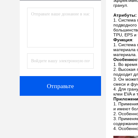
эффективно
гранул.
Атрибуты:
Система 
подводного 
большинства
TPU, EPS и т
Функция
:
Система 
материала 
материала.
Особеннос
Во время
Высокая 
подходит д
Он может
смеси и фу
Отправьте
Для гран
клеи EVA и 
Приложен
Применим
и имеют бо
Особенно
Применяе
содержание
Особенно