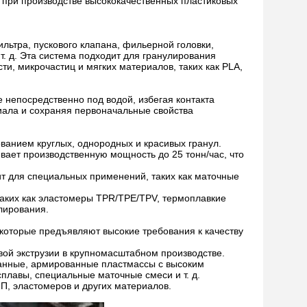
 при производстве высококачественных пластиковых
льтра, пускового клапана, фильерной головки,
т. д. Эта система подходит для гранулирования
, микрочастиц и мягких материалов, таких как PLA,
 непосредственно под водой, избегая контакта
иала и сохраняя первоначальные свойства
ванием круглых, однородных и красивых гранул.
вает производственную мощность до 25 тонн/час, что
т для специальных применений, таких как маточные
таких как эластомеры TPR/TPE/TPV, термоплавкие
лирования.
 которые предъявляют высокие требования к качеству
ой экструзии в крупномасштабном производстве.
ванные, армированные пластмассы с высоким
лавы, специальные маточные смеси и т. д.
П, эластомеров и других материалов.