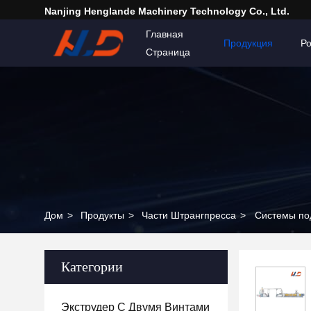
Nanjing Henglande Machinery Technology Co., Ltd.
Главная
Продукция
Р
Страница
Дом
>
Продукты
>
Части Штрангпресса
>
Системы под
Категории
Экструдер С Двумя Винтами