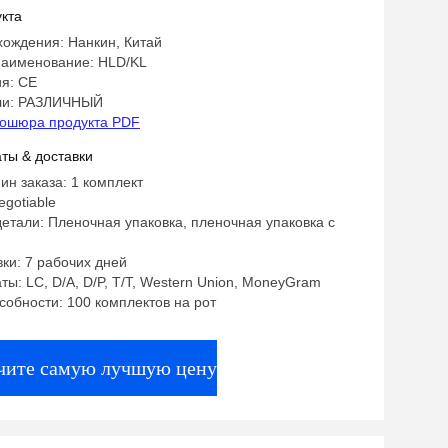
ров грануляции из ПП
кта
хождения: Нанкин, Китай
аименование: HLD/KL
я: CE
ли: РАЗЛИЧНЫЙ
ошюра продукта PDF
ты & доставки
ин заказа: 1 комплект
egotiable
етали: Пленочная упаковка, пленочная упаковка с
ки: 7 рабочих дней
ты: LC, D/A, D/P, T/T, Western Union, MoneyGram
собности: 100 комплектов на рот
чите самую лучшую цену