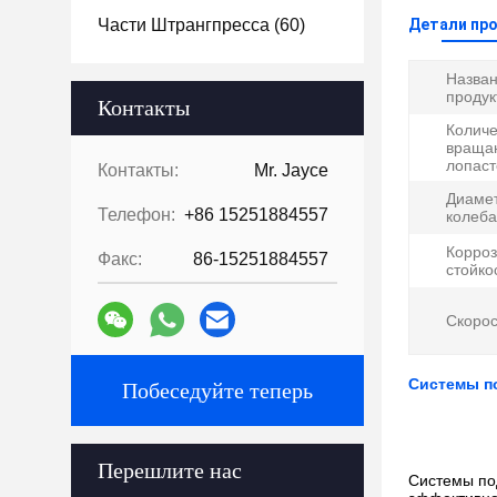
Части Штрангпресса
(60)
Детали пр
Назва
продук
Контакты
Количе
враща
лопаст
Контакты:
Mr. Jayce
Диаме
Телефон:
+86 15251884557
колеба
Корро
Факс:
86-15251884557
стойко
Скорос
Системы п
Побеседуйте теперь
Перешлите нас
Системы по