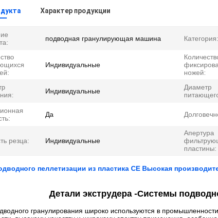
одукта
Характер продукции
ние
подводная гранулирующая машина
Категория
та:
ство
Количеств
ющихся
Индивидуальные
фиксиров
ей:
ножей:
тр
Диаметр
Индивидуальные
ния:
питающего
зионная
Да
Долговечн
сть:
Апертура
ть резца:
Индивидуальные
фильтрую
пластины:
одводного пеллетизации из пластика CE Высокая производит
Детали экструдера -
Системы подводн
дводного гранулирования широко используются в промышленности 