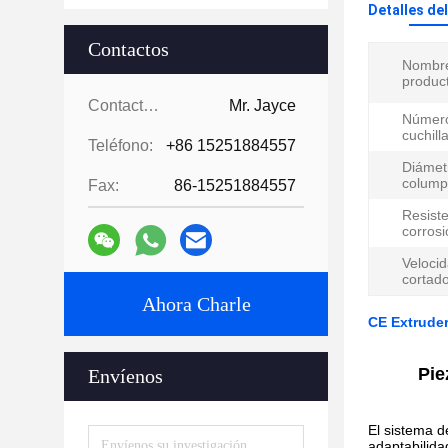
Detalles de
Contactos
Nombre
produc
Contactos:
Mr. Jayce
Númer
cuchill
Teléfono:
+86 15251884557
Diámet
colump
Fax:
86-15251884557
Resiste
corrosi
Velocid
cortado
Ahora Charle
CE Extruder
Pie
Envíenos
El sistema d
adaptabilida