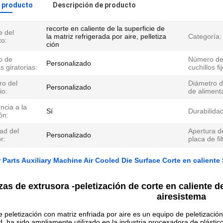
l producto
Descripción de producto
recorte en caliente de la superficie de
 del
la matriz refrigerada por aire, pelletiza
Categoría:
to:
ción
o de
Número d
Personalizado
as giratorias:
cuchillos fi
ro del
Diámetro d
Personalizado
io:
de aliment
ncia a la
Sí
Durabilidad
ón:
ad del
Apertura d
Personalizado
r:
placa de fil
 Parts Auxiliary Machine Air Cooled Die Surface Corte en caliente
zas de extrusora -
peletización de corte en caliente d
aire
sistema
e peletización con matriz enfriada por aire es un equipo de peletización 
d, ha sido ampliamente utilizado en la industria procesadora de plásti