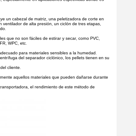
uye un cabezal de matriz, una peletizadora de corte en
n ventilador de alta presión, un ciclón de tres etapas,
ado.
es que no son fáciles de estirar y secar, como PVC,
FFR, WPC, etc.
s adecuado para materiales sensibles a la humedad.
trífuga del separador ciclónico, los pellets tienen en su
del cliente.
ialmente aquellos materiales que pueden dañarse durante
 transportadora, el rendimiento de este método de