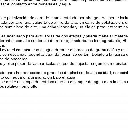
itar el contacto entre materiales y agua.
 de peletización de cara de matriz enfriado por aire generalmente incl
iada por aire, una cubierta de anillo de aire, un carro de peletización, u
de suministro de aire, una criba vibratoria y un silo de producto termin
a es adecuado para extrusoras de dos etapas y puede manejar material
erbatch con alto contenido de relleno, masterbatch biodegradable, H
ica
:
al evita el contacto con el agua durante el proceso de granulación y e
s son escamas redondas cuando recién se cortan. Debido a la fuerza cen
ma de anacardo.
o y el espesor de las partículas se pueden ajustar según los requisitos 
do para la producción de gránulos de plástico de alta calidad, espec
nto con agua o la granulación bajo el agua.
se omite el tiempo de enfriamiento en el tanque de agua o en la cinta
es relativamente alto.