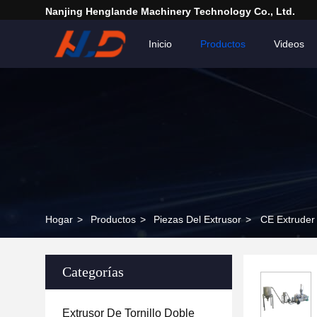
Nanjing Henglande Machinery Technology Co., Ltd.
Inicio
Productos
Videos
Hogar
>
Productos
>
Piezas Del Extrusor
>
CE Extruder 
Categorías
Extrusor De Tornillo Doble