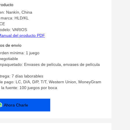
ón
producto
en: Nankín, China
 marca: HLD/KL
 CE
odelo: VARIOS
Manual del producto PDF
os de envío
orden mínima: 1 juego
negotiable
mpaquetado: Envases de película, envases de película
rega: 7 días laborables
de pago: LC, D/A, D/P, T/T, Western Union, MoneyGram
la fuente: 100 juegos por boca
Ahora Charle