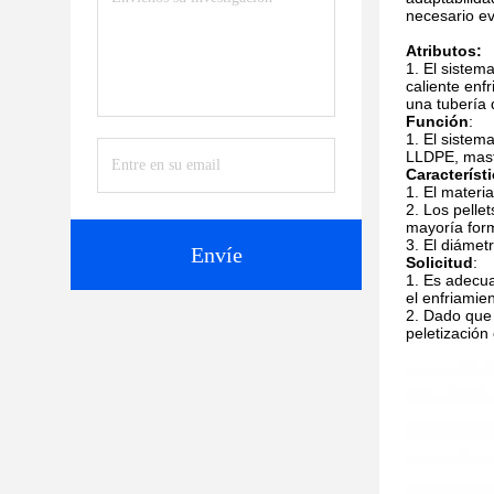
necesario ev
Atributos:
El sistema
caliente enfr
una tubería 
Función
:
El sistem
LLDPE, mast
Característ
El materi
Los pellet
mayoría for
El diámetr
Envíe
Solicitud
:
Es adecua
el enfriamie
Dado que 
peletización 