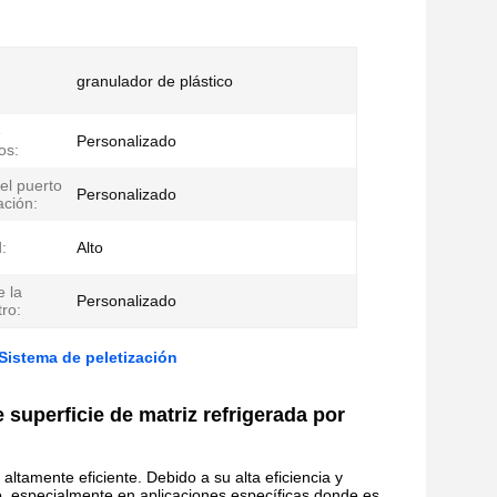
granulador de plástico
e
Personalizado
jos:
el puerto
Personalizado
ación:
:
Alto
e la
Personalizado
tro:
 Sistema de peletización
e superficie de matriz refrigerada por
altamente eficiente. Debido a su alta eficiencia y
co, especialmente en aplicaciones específicas donde es