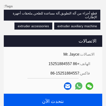
Tags:
قطع أجزاء من آلة التطويق,آلة مساعدة للطحن,ملحقات أجهزة
الإطارات
extruder accessories
extruder auxiliary machine
الاتصالات
الاتصالات:
Mr. Jayce
الهاتف:
+86 15251884557
فاكس:
86-15251884557
نتحدث الآن