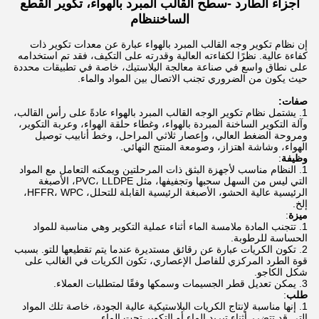
أجزاء الطارد -
سطح القالب المبرد بالهواء، تكوير القطع
الساخن
نظام
إن نظام تكوير وجه القالب المبرد بالهواء عبارة عن معدات تكوير ذات
كفاءة عالية. نظرًا لكفاءته العالية وقدرته على التكيف، فقد تم استخدامه
على نطاق واسع في صناعة معالجة البلاستيك، خاصة في تطبيقات محددة
حيث يكون من الضروري تجنب الاتصال بين المواد والماء.
صفات:
يشتمل نظام تكوير الوجه القالب المبرد بالهواء عادةً على رأس القالب،
وآلة التكوير الساخنة المبردة بالهواء، وغطاء حلقة الهواء، وعربة التكوير،
ومروحة الضغط العالي، وإعصار ثلاثي المراحل، وخط أنابيب توصيل
الهواء، وشاشة اهتزاز، وصومعة المنتج النهائي.
وظيفة
:
النظام مناسب لأجهزة البثق ذات المرحلتين ويمكنه التعامل مع المواد
التي ليس من السهل سحبها وتجفيفها، مثل PVC، LLDPE، الأصبغة
الرئيسية عالية الحشو، الأصبغة الرئيسية القابلة للتحلل، HFFR، WPC،
إلخ.
ميزة
:
تتجنب المادة ملامسة الماء أثناء عملية التكوير وهي مناسبة للمواد
الحساسة للرطوبة.
تكون الكريات عبارة عن رقائق مستديرة عندما يتم تقطيعها للتو. بسبب
قوة الطرد المركزي للفاصل الإعصاري، تكون الكريات في الغالب على
شكل الكاجو.
يمكن تعديل قطر الجسيمات وسمكها وفقًا لمتطلبات العملاء.
طلب
:
إنها مناسبة لإنتاج الكريات البلاستيكية عالية الجودة، خاصة تلك المواد
التي قد تتضرر أثناء تبريد الماء أو التكوير تحت الماء.