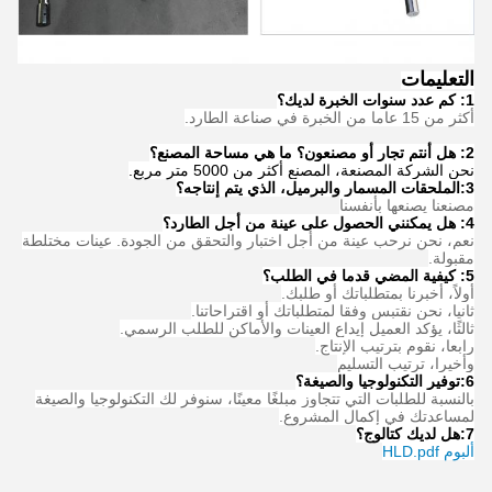
التعليمات
1: كم عدد سنوات الخبرة لديك؟
أكثر من 15 عاما من الخبرة في صناعة الطارد.
2: هل أنتم تجار أو مصنعون؟ ما هي مساحة المصنع؟
نحن الشركة المصنعة، المصنع أكثر من 5000 متر مربع.
3:
الملحقات المسمار والبرميل، الذي يتم إنتاجه؟
مصنعنا يصنعها بأنفسنا
4: هل يمكنني الحصول على عينة من أجل الطارد؟
نعم، نحن نرحب عينة من أجل اختبار والتحقق من الجودة. عينات مختلطة
مقبولة.
5: كيفية المضي قدما في الطلب؟
أولاً، أخبرنا بمتطلباتك أو طلبك.
ثانيا، نحن نقتبس وفقا لمتطلباتك أو اقتراحاتنا.
ثالثًا، يؤكد العميل إيداع العينات والأماكن للطلب الرسمي.
رابعا، نقوم بترتيب الإنتاج.
وأخيرا، ترتيب التسليم
6:
توفير التكنولوجيا والصيغة
؟
بالنسبة للطلبات التي تتجاوز مبلغًا معينًا، سنوفر لك التكنولوجيا والصيغة
لمساعدتك في إكمال المشروع.
7:
هل لديك كتالوج؟
ألبوم HLD.pdf