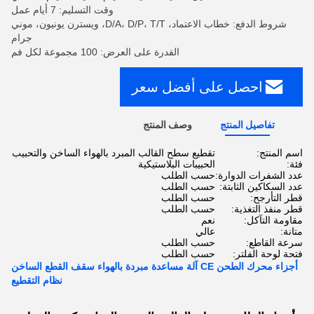
وقت التسليم: 7 أيام عمل
شروط الدفع: خطاب الاعتماد، D/A، D/P، T/T، ويسترن يونيون، موني
جرام
القدرة على العرض: 100 مجموعة لكل فم
احصل على أفضل سعر
تفاصيل المنتج
وصف المنتج
اسم المنتج:
تقطيع سطح القالب المبرد بالهواء الساخن والتحبيب
فئة:
الحبيبات البلاستيكية
عدد الشفرات الدوارة:
حسب الطلب
عدد السكاكين الثابتة:
حسب الطلب
قطر التأرجح:
حسب الطلب
قطر منفذ التغذية:
حسب الطلب
مقاومة التآكل:
نعم
متانة:
عالي
سرعة القاطع:
حسب الطلب
فتحة لوحة الفلتر:
حسب الطلب
أجزاء محرك الطحن CE آلة مساعدة مبردة بالهواء سقف القطع الساخن
نظام التقطيع