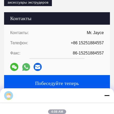
Наш завод производит его самостоятельно.
4Можно заказать образец экструдера?
Да, мы приветствуем заказ образца для проверки качества.
5Как выполнить заказ?
Во-первых, сообщите нам о ваших требованиях или заявке.
Во-вторых, мы цитируем в соответствии с вашими
требованиями или нашими предложениями.
В-третьих,заказчик подтверждает образцы и делает депозит
для формального заказа.
В-четвертых, мы организуем производство.
Наконец, организуйте доставку.
6:
Предоставление технологии и формулы
?
Для заказов свыше определенного количества, мы
предоставим технологию и формулу, чтобы помочь вам
завершить проект.
7:
У вас есть каталог?
HLD Альбом.pdf
Tags:
Части экструдерных машин
вспомогательная машина экструдера
аксессуары экструдеров
4:08 AM