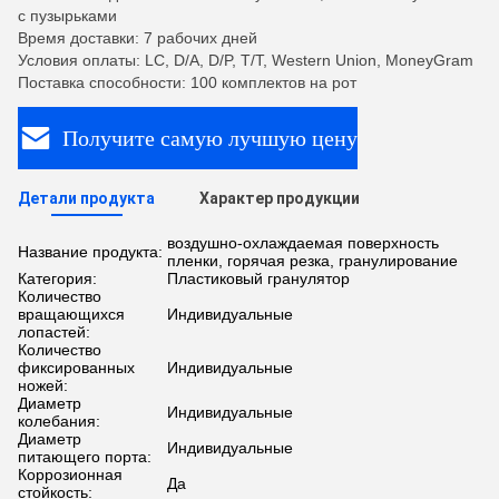
с пузырьками
Время доставки: 7 рабочих дней
Условия оплаты: LC, D/A, D/P, T/T, Western Union, MoneyGram
Поставка способности: 100 комплектов на рот
Получите самую лучшую цену
Детали продукта
Характер продукции
воздушно-охлаждаемая поверхность
Название продукта:
пленки, горячая резка, гранулирование
Категория:
Пластиковый гранулятор
Количество
вращающихся
Индивидуальные
лопастей:
Количество
фиксированных
Индивидуальные
ножей:
Диаметр
Индивидуальные
колебания:
Диаметр
Индивидуальные
питающего порта:
Коррозионная
Да
стойкость: