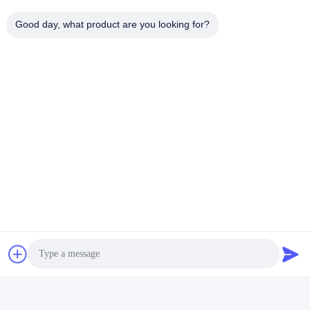
Good day, what product are you looking for?
Контакты
Контакты:
Mr. Jayce
Телефон:
+86 15251884557
Факс:
86-15251884557
Побеседуйте теперь
Перешлите нас