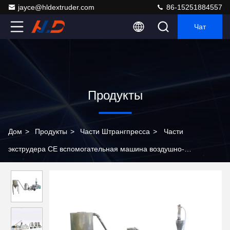
jayce@hldextruder.com
86-15251884557
Чат
Продукты
Дом
>
Продукты
>
Части Штрангпресса
>
Части
экструдера CE вспомогательная машина воздушно-
охлаждаемая поверхность пленки горячее резка система
пеллетки