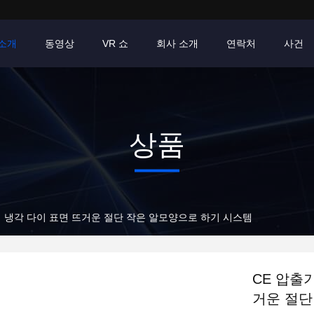
소개
동영상
VR 쇼
회사 소개
연락처
사건
상품
기 냉각 다이 표면 뜨거운 절단 작은 알모양으로 하기 시스템
CE 압출
거운 절단