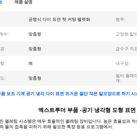
보
제품 설명
공랭식 다이 표면 핫 커팅 펠렛화
범주:
개수:
맞춤형
고정된 칼의
경:
맞춤형
급수구 직경
항:
예
내구성:
필터 플레
도:
맞춤형
개:
부품 보조 기계 공기 냉각 다이 표면 뜨거운 절단 작은 알모양으로 하기 
엑스트루더 부품 -
공기 냉각형 도형 표면
직진 펠레팅 시스템은 매우 효율적인 펠레팅 장비입니다. 높은 효율성과 
와 물의 접촉을 피하기 위해 필요한 특정 응용 프로그램에서.