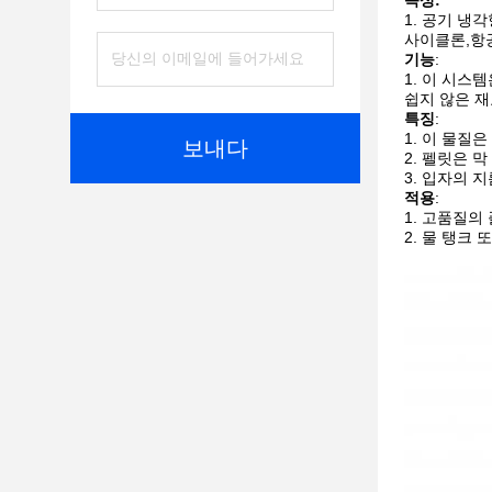
속성:
공기 냉각
사이클론,항공
기능
:
이 시스템은
쉽지 않은 재
특징
:
이 물질은
보내다
펠릿은 막
입자의 지
적용
:
고품질의 
물 탱크 또