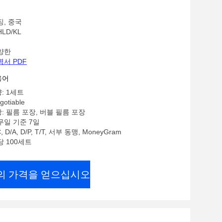
징, 중국
LD/KL
양한
명서 PDF
용어
: 1세트
gotiable
: 필름 포장, 버블 필름 포장
무일 기준 7일
 D/A, D/P, T/T, 서부 동맹, MoneyGram
당 100세트
의 가격을 얻으십시오