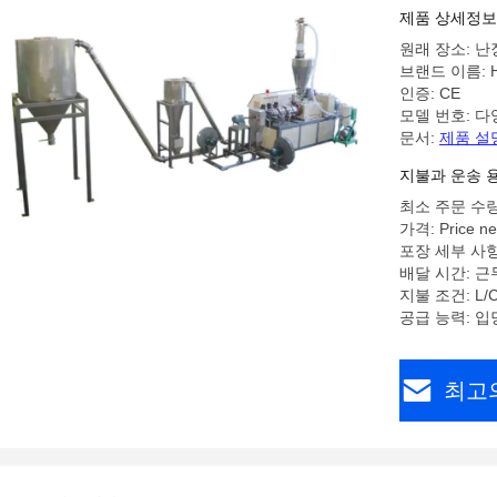
제품 상세정보
원래 장소: 난
브랜드 이름: H
인증: CE
모델 번호: 다
문서:
제품 설
지불과 운송 
최소 주문 수량
가격: Price ne
포장 세부 사항
배달 시간: 근
지불 조건: L/C,
공급 능력: 입
최고