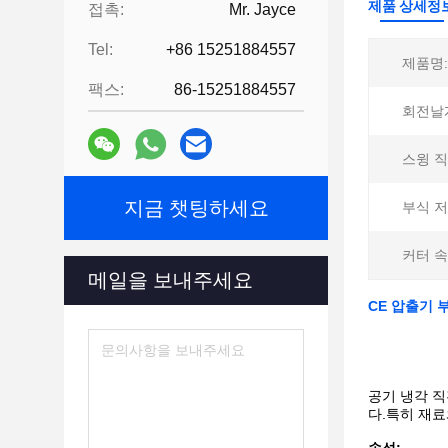
제품 상세정
접촉:
Mr. Jayce
Tel:
+86 15251884557
제품명:
팩스:
86-15251884557
회전날
스윙 직
지금 챗팅하세요
부식 저
커터 속
메일을 보내주세요
CE 압출기 
공기 냉각 
다.특히 재료