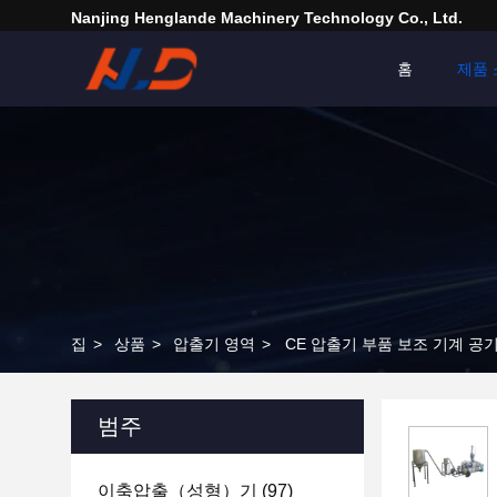
Nanjing Henglande Machinery Technology Co., Ltd.
홈
제품 
집
>
상품
>
압출기 영역
>
CE 압출기 부품 보조 기계 공
범주
이축압출（성형）기
(97)