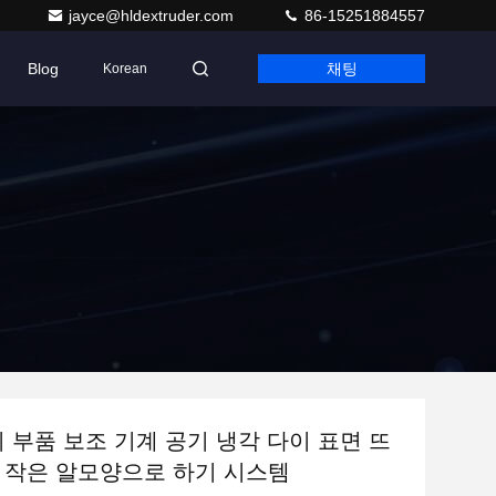
jayce@hldextruder.com
86-15251884557
Blog
채팅
Korean
기 부품 보조 기계 공기 냉각 다이 표면 뜨
 작은 알모양으로 하기 시스템