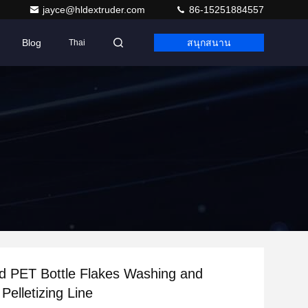
jayce@hldextruder.com
86-15251884557
Blog
สนุกสนาน
Thai
d PET Bottle Flakes Washing and
Pelletizing Line