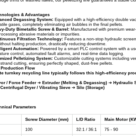
 edge trims or washed flakes, our pelletizing line guarantees a stable c
chnologies & Advantages
anced Degassing System:
Equipped with a high-efficiency double vac
tile gases, completely eliminating air bubbles in the final pellets.
y-Duty Bimetallic Screw & Barrel:
Manufactured with premium wear-re
ocessing abrasive materials or impurities.
inuous Filtration Technology:
Features a non-stop hydraulic screen 
 without halting production, drastically reducing downtime.
lligent Automation:
Powered by a smart PLC control system with a user
ture control, automated fault alarms, and real-time data logging.
mized Pelletizing System:
Customizable cutting systems including verti
 strand cutting, ensuring perfectly shaped, dust-free pellets.
 Production Flow
e turnkey recycling line typically follows this high-efficiency pro
or / Force Feeder
➔
Extruder (Melting & Degassing)
➔
Hydraulic 
➔
Centrifugal Dryer / Vibrating Sieve
➔
Silo (Storage)
hnical Parameters
Screw Diameter (mm)
L/D Ratio
Main Motor (K
100
32:1 / 36:1
75 - 90