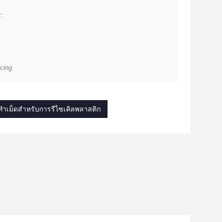
:
cing.
งทําเม็ดสําหรับการรีไซเคิลพลาสติก