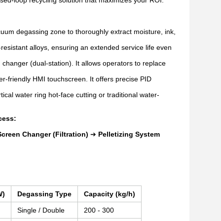
losed-loop recycling solution that maximizes your ROI.
uum degassing zone to thoroughly extract moisture, ink,
sistant alloys, ensuring an extended service life even
changer (dual-station). It allows operators to replace
-friendly HMI touchscreen. It offers precise PID
cal water ring hot-face cutting or traditional water-
cess:
Screen Changer (Filtration)
➔
Pelletizing System
W)
Degassing Type
Capacity (kg/h)
Single / Double
200 - 300