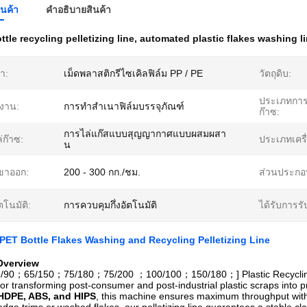
ินค้า
คําอธิบายสินค้า
tle recycling pelletizing line
,
automated plastic flakes washing l
้า:
เม็ดพลาสติกรีไซเคิลฟิล์ม PP / PE
วัตถุดิบ:
ประเภทการ
ช้งาน:
การทำสำเนาฟิล์มบรรจุภัณฑ์
ก๊าซ:
การไล่แก๊สแบบสุญญากาศแบบผสมผสา
่ก๊าซ:
ประเภทเครื่
น
ขาออก:
200 - 300 กก./ชม.
ส่วนประกอ
ตโนมัติ:
การควบคุมกึ่งอัตโนมัติ
ได้รับการรั
ET Bottle Flakes Washing and Recycling Pelletizing Line
 Overview
/90；65/150；75/180；75/200 ；100/100；150/180；] Plastic Recycling Pelle
or transforming post-consumer and post-industrial plastic scraps into pr
HDPE, ABS, and HIPS
, this machine ensures maximum throughput wit