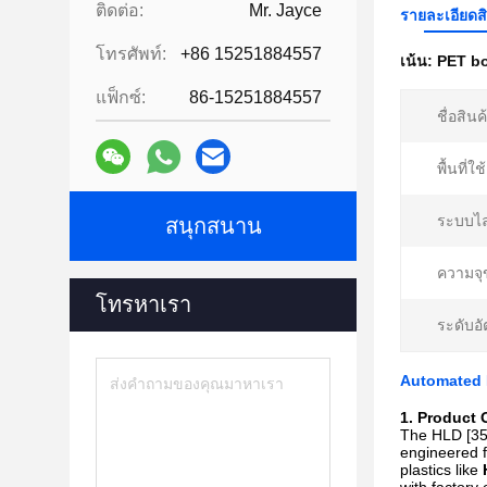
ติดต่อ:
Mr. Jayce
รายละเอียดส
โทรศัพท์:
+86 15251884557
เน้น:
PET bot
แฟ็กซ์:
86-15251884557
ชื่อสินค
พื้นที่ใ
ระบบไล
สนุกสนาน
ความจุ
โทรหาเรา
ระดับอั
Automated P
1. Product
The HLD [35
engineered f
plastics like