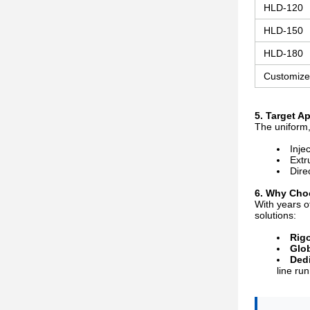
HLD-120
HLD-150
HLD-180
Customize
5. Target A
The uniform, 
Inje
Extr
Dire
6. Why Ch
With years o
solutions:
Rigo
Glob
Dedi
line ru