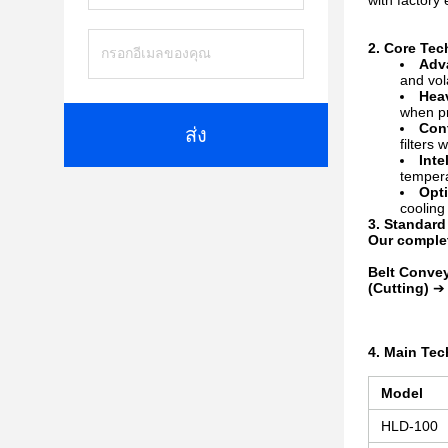
with factory
2. Core Te
Adv
and vola
Heav
when pr
Cont
ส่ง
filters
Inte
tempera
Opti
cooling
3. Standard
Our complet
Belt Convey
(Cutting)
4. Main Tec
Model
HLD-100