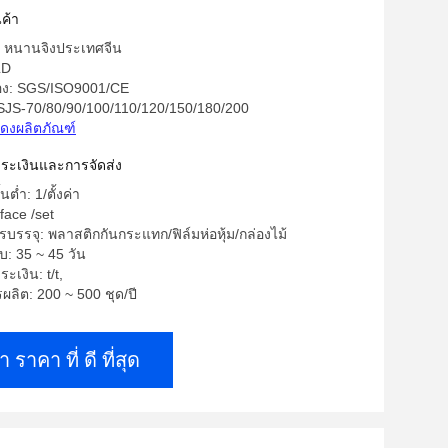
ค้า
ด: หนานจิงประเทศจีน
LD
รอง: SGS/ISO9001/CE
 SJS-70/80/90/100/110/120/150/180/200
ดงผลิตภัณฑ์
าระเงินและการจัดส่ง
นต่ำ: 1/ตั้งค่า
face /set
บรรจุ: พลาสติกกันกระแทก/ฟิล์มห่อหุ้ม/กล่องไม้
: 35 ~ 45 วัน
ะเงิน: t/t,
ลิต: 200 ~ 500 ชุด/ปี
า ราคา ที่ ดี ที่สุด