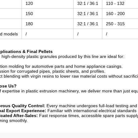
120
32:1 / 36:1
110 - 132
150
32:1 / 36:1
160 - 200
180
32:1 / 36:1
250 - 315
d models
/
/
/
pplications & Final Pellets
high-density plastic granules produced by this line are ideal for:
ction molding for automotive parts and home appliance casings.
usion for corrugated pipes, plastic sheets, and profiles.
ct blending with virgin resins to lower raw material costs without sacrifici
oose Us?
f expertise in plastic extrusion machinery, we deliver more than just
rous Quality Control:
Every machine undergoes full-load testing and r
al Export Experience:
Familiar with international electrical standar
cated After-Sales:
Fast response times, accessible spare parts supply
nning smoothly.