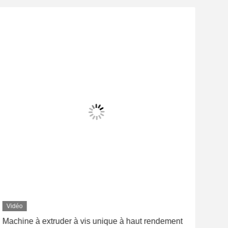
Vidéo
Vid
Machine à extruder à vis unique à haut rendement
500 