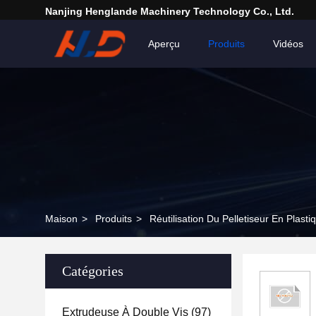
Nanjing Henglande Machinery Technology Co., Ltd.
Aperçu
Produits
Vidéos
Maison
>
Produits
>
Réutilisation Du Pelletiseur En Plasti
Catégories
Extrudeuse À Double Vis
(97)