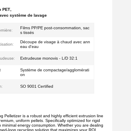
en PET
,
 avec système de lavage
Films PP/PE post-consommation, sac
emière:
s tissés
Découpe de visage à chaud avec ann
tisation:
eau d'eau
rudeuse:
Extrudeuse monovis - L/D 32:1
t
Système de compactage/agglomérati
on
n:
SO 9001 Certified
tizer is a robust and highly efficient extrusion line
emium, uniform pellets. Specifically optimized for rigid
h minimal energy consumption. Whether you are dealing
losed-loop recycling solution that maximizes your ROI.