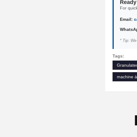
Ready 
For quick
Email:
c
WhatsAp
* Tip: We
Tags:
Granulateu
machine à 