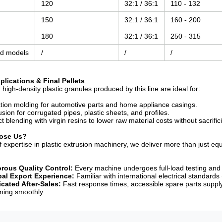
120
32:1 / 36:1
110 - 132
150
32:1 / 36:1
160 - 200
180
32:1 / 36:1
250 - 315
d models
/
/
/
pplications & Final Pellets
high-density plastic granules produced by this line are ideal for:
ction molding for automotive parts and home appliance casings.
usion for corrugated pipes, plastic sheets, and profiles.
ct blending with virgin resins to lower raw material costs without sacrifici
oose Us?
f expertise in plastic extrusion machinery, we deliver more than just
rous Quality Control:
Every machine undergoes full-load testing and r
al Export Experience:
Familiar with international electrical standar
cated After-Sales:
Fast response times, accessible spare parts supply
nning smoothly.