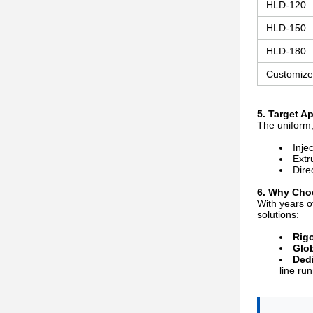
HLD-120
HLD-150
HLD-180
Customize
5. Target A
The uniform, 
Inje
Extr
Dire
6. Why Ch
With years o
solutions:
Rigo
Glob
Dedi
line ru