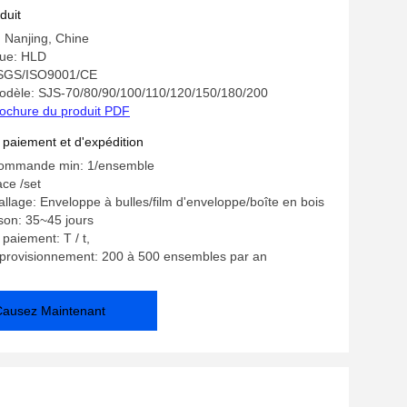
duit
: Nanjing, Chine
ue: HLD
: SGS/ISO9001/CE
dèle: SJS-70/80/90/100/110/120/150/180/200
ochure du produit PDF
 paiement et d'expédition
commande min: 1/ensemble
ace /set
allage: Enveloppe à bulles/film d'enveloppe/boîte en bois
ison: 35~45 jours
paiement: T / t,
pprovisionnement: 200 à 500 ensembles par an
Causez Maintenant