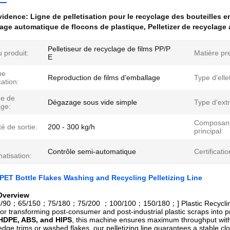
évidence:
Ligne de pelletisation pour le recyclage des bouteilles 
vage automatique de flocons de plastique
,
Pelletizer de recyclage
Pelletiseur de recyclage de films PP/P
 produit:
Matière pr
E
ne
Reproduction de films d'emballage
Type d'elle
cation:
e de
Dégazage sous vide simple
Type d'ext
ge:
Composan
é de sortie:
200 - 300 kg/h
principal:
Contrôle semi-automatique
Certificatio
atisation:
ET Bottle Flakes Washing and Recycling Pelletizing Line
 Overview
/90；65/150；75/180；75/200 ；100/100；150/180；] Plastic Recycling Pelle
or transforming post-consumer and post-industrial plastic scraps into pr
HDPE, ABS, and HIPS
, this machine ensures maximum throughput wit
 edge trims or washed flakes, our pelletizing line guarantees a stable c