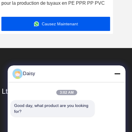
pour la production de tuyaux en PE PPR PP PVC
d'ex
PET
Causez Maintenant
Daisy
 Ltd.
3:02 AM
Good day, what product are you looking 
Liens Rapides
for?
Profil d'entreprise
Visite d'usine