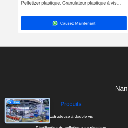
Pelletizer plastique, Granulateur plastique à vis
unique
Causez Maintenant
Nanj
Produits
Extrudeuse à double vis
Réutilisation du pelletiseur en plastique