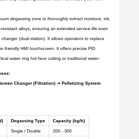
uum degassing zone to thoroughly extract moisture, ink,
sistant alloys, ensuring an extended service life even
changer (dual-station). It allows operators to replace
-friendly HMI touchscreen. It offers precise PID
cal water ring hot-face cutting or traditional water-
cess:
Screen Changer (Filtration)
➔
Pelletizing System
W)
Degassing Type
Capacity (kg/h)
Single / Double
200 - 300