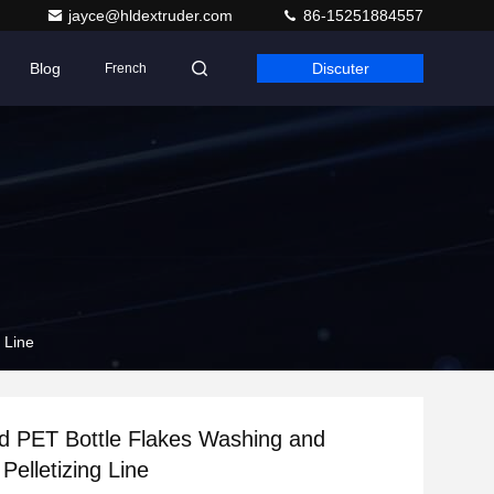
jayce@hldextruder.com
86-15251884557
Blog
Discuter
French
 Line
d PET Bottle Flakes Washing and
Pelletizing Line