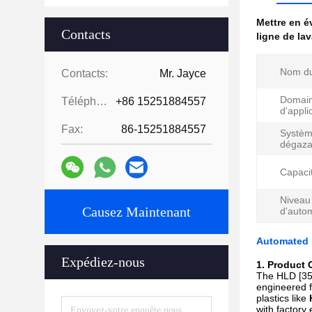
Mettre en 
Contacts
ligne de la
Nom du
Contacts:
Mr. Jayce
Domai
Téléphone:
+86 15251884557
d'appli
Fax:
86-15251884557
Systèm
dégaza
Capacit
Niveau
Causez Maintenant
d'autom
Automated P
Expédiez-nous
1. Product
The HLD [35
engineered f
plastics like
with factory