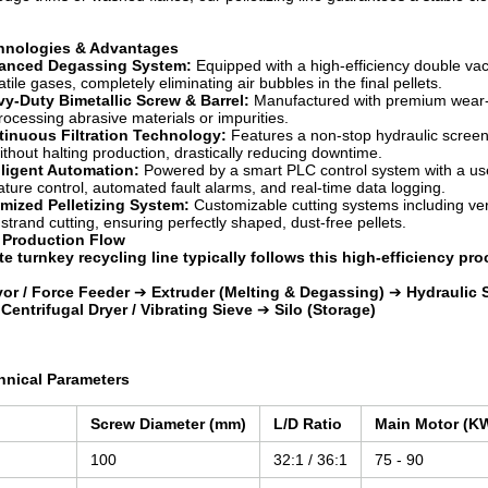
chnologies & Advantages
anced Degassing System:
Equipped with a high-efficiency double vac
tile gases, completely eliminating air bubbles in the final pellets.
y-Duty Bimetallic Screw & Barrel:
Manufactured with premium wear-re
ocessing abrasive materials or impurities.
inuous Filtration Technology:
Features a non-stop hydraulic screen 
 without halting production, drastically reducing downtime.
lligent Automation:
Powered by a smart PLC control system with a user
ture control, automated fault alarms, and real-time data logging.
mized Pelletizing System:
Customizable cutting systems including verti
 strand cutting, ensuring perfectly shaped, dust-free pellets.
 Production Flow
e turnkey recycling line typically follows this high-efficiency pro
or / Force Feeder
➔
Extruder (Melting & Degassing)
➔
Hydraulic 
➔
Centrifugal Dryer / Vibrating Sieve
➔
Silo (Storage)
hnical Parameters
Screw Diameter (mm)
L/D Ratio
Main Motor (K
100
32:1 / 36:1
75 - 90