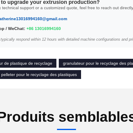
to upgrade your extrusion production?
 technical support or a customized quote, feel free to reach out directly
atherine13016994160@gmail.com
p / WeChat:
+86 13016994160
 typically respond within 12 hours with detailed machine configurations and pri
r de plastique de recyclage
granulateur pour le recyclage des pl
pelleter pour le recyclage des plastiques
Produits semblable