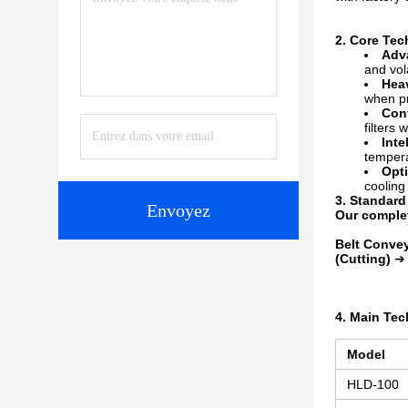
2. Core Te
Adv
and vola
Heav
when pr
Cont
filters
Inte
tempera
Opti
cooling
3. Standard
Envoyez
Our complet
Belt Convey
(Cutting)
4. Main Tec
Model
HLD-100