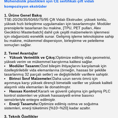
Mühendislik plastikleri için CE sertifikalı çift vidalı
kompozisyon ekstrüder
1. Ürüne Genel Bakış
TSE-20/26/35/50/65/75/95 Çift Vidalı Ekstruder, yüksek torklu,
yüksek hızlı birleştirme uygulamaları için tasarlanmıştır. Modüler
prensiplerle tasarlanan bu makine, [TPU, PET pulları, Alev
Geciktirici Masterbatch] dahil çok çeşitli malzemelerin işlenmesi
için olağanüstü esneklik sunar. Gelişmiş işleme teknolojisine sahip
bu makine, mükemmel dispersiyon, birleştirme ve peletleme
sonuçları sağlar.
2. Temel Avantajlar
Yüksek Verimlilik ve Çıkış:
Optimize edilmiş vida geometrisi,
yüksek verim ve mükemmel karıştırma kalitesi sağlar.
Modüler Tasarım:
Özel bileşim ihtiyaçlarını karşılamak için
özelleştirilebilir vida elemanlarına (örneğin, hassas bir şekilde
tasarlanmış 32 parçalı setler) ve değiştirilebilir varillere sahiptir.
Birinci Sınıf Malzemeler:
Daha uzun servis ömrü için
aşınmaya karşı yüksek dirençli bimetalik variller ve yüksek kaliteli
alaşımlı vida elemanları ile donatılmıştır.
Hassas Kontrol:
Kararlı ve güvenli çalışma için gelişmiş PLC
kontrol sistemleri ve yüksek hassasiyetli erime basıncı
sensörleriyle entegre edilmiştir.
Enerji Tasarrufu:
Optimize edilmiş ısıtma ve soğutma
sistemleri, enerji tüketimini [%10~%20] kadar azaltır.
3. Teknik Özellikler