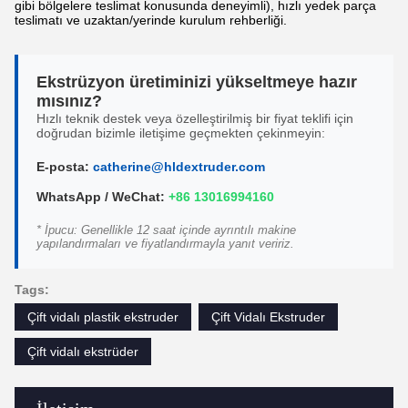
gibi bölgelere teslimat konusunda deneyimli), hızlı yedek parça
teslimatı ve uzaktan/yerinde kurulum rehberliği.
Ekstrüzyon üretiminizi yükseltmeye hazır
mısınız?
Hızlı teknik destek veya özelleştirilmiş bir fiyat teklifi için
doğrudan bizimle iletişime geçmekten çekinmeyin:
E-posta:
catherine@hldextruder.com
WhatsApp / WeChat:
+86 13016994160
* İpucu: Genellikle 12 saat içinde ayrıntılı makine
yapılandırmaları ve fiyatlandırmayla yanıt veririz.
Tags:
Çift vidalı plastik ekstruder
Çift Vidalı Ekstruder
Çift vidalı ekstrüder