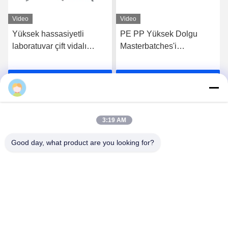
Video
Video
Yüksek hassasiyetli
PE PP Yüksek Dolgu
laboratuvar çift vidalı
Masterbatches'i
ekstrüder makinesi plastik
Karıştırmak İçin Döner Çift
pe p p pellet granülasyon
vida Ekstrüzer
En İyi Fiyatı Alın
En İyi Fiyatı Alın
hattı
3:19 AM
Good day, what product are you looking for?
Nanjing Henglande Machinery Technology Co.,
Ltd.
jayce@hldextruder.com
86-15251884557