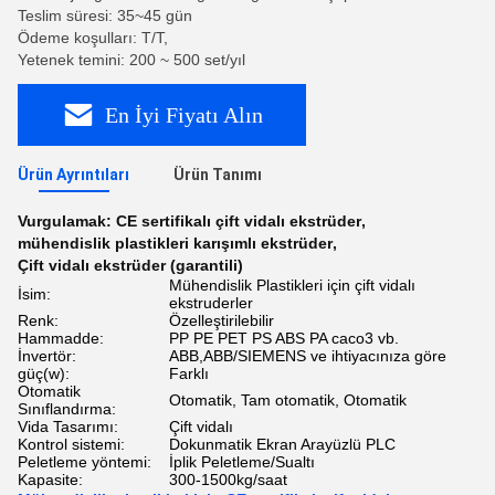
Teslim süresi: 35~45 gün
Ödeme koşulları: T/T,
Yetenek temini: 200 ~ 500 set/yıl
En İyi Fiyatı Alın
Ürün Ayrıntıları
Ürün Tanımı
Vurgulamak:
CE sertifikalı çift vidalı ekstrüder
,
mühendislik plastikleri karışımlı ekstrüder
,
Çift vidalı ekstrüder (garantili)
Mühendislik Plastikleri için çift vidalı
İsim:
ekstruderler
Renk:
Özelleştirilebilir
Hammadde:
PP PE PET PS ABS PA caco3 vb.
İnvertör:
ABB,ABB/SIEMENS ve ihtiyacınıza göre
güç(w):
Farklı
Otomatik
Otomatik, Tam otomatik, Otomatik
Sınıflandırma:
Vida Tasarımı:
Çift vidalı
Kontrol sistemi:
Dokunmatik Ekran Arayüzlü PLC
Peletleme yöntemi:
İplik Peletleme/Sualtı
Kapasite:
300-1500kg/saat