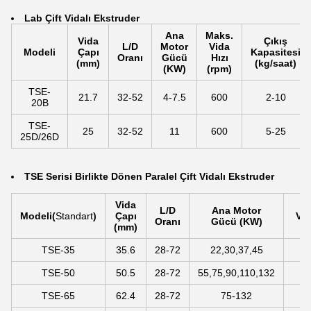
La
b Çift Vidalı Ekstruder
Ana
Maks.
Vida
Çıkış
L/D
Motor
Vida
Modeli
Çapı
Kapasitesi
Oranı
Gücü
Hızı
(mm)
(kg/saat)
(KW)
(rpm)
TSE-
21.7
32-52
4-7.5
600
2-10
20B
TSE-
25
32-52
11
600
5-25
25D/26D
TSE Serisi Birlikte Dönen Paralel Çift Vidalı Ekstruder
Vida
L/D
Ana Motor
Modeli
(
Standart
)
Çapı
Vid
Oranı
Gücü (KW)
(mm)
TSE-35
35.6
28-72
22,30,37,45
5
TSE-50
50.5
28-72
55,75,90,110,132
5
TSE-65
62.4
28-72
75-132
5