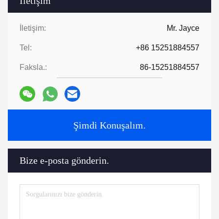
İletişim
İletişim:
Mr. Jayce
Tel:
+86 15251884557
Faksla.:
86-15251884557
Şimdi Konuşalım.
Bize e-posta gönderin.