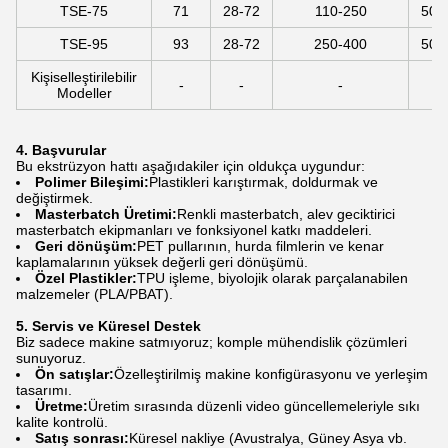
TSE-75
71
28-72
110-250
500
TSE-95
93
28-72
250-400
500
Kişiselleştirilebilir
-
-
-
Modeller
4. Başvurular
Bu ekstrüzyon hattı aşağıdakiler için oldukça uygundur:
Polimer Bileşimi:
Plastikleri karıştırmak, doldurmak ve
değiştirmek.
Masterbatch Üretimi:
Renkli masterbatch, alev geciktirici
masterbatch ekipmanları ve fonksiyonel katkı maddeleri.
Geri dönüşüm:
PET pullarının, hurda filmlerin ve kenar
kaplamalarının yüksek değerli geri dönüşümü.
Özel Plastikler:
TPU işleme, biyolojik olarak parçalanabilen
malzemeler (PLA/PBAT).
5. Servis ve Küresel Destek
Biz sadece makine satmıyoruz; komple mühendislik çözümleri
sunuyoruz.
Ön satışlar:
Özelleştirilmiş makine konfigürasyonu ve yerleşim
tasarımı.
Üretme:
Üretim sırasında düzenli video güncellemeleriyle sıkı
kalite kontrolü.
Satış sonrası:
Küresel nakliye (Avustralya, Güney Asya vb.