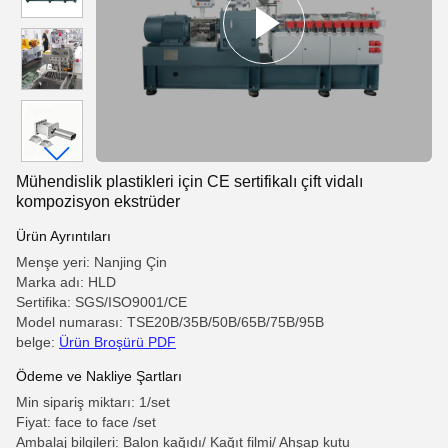
Mühendislik plastikleri için CE sertifikalı çift vidalı
kompozisyon ekstrüder
Ürün Ayrıntıları
Menşe yeri: Nanjing Çin
Marka adı: HLD
Sertifika: SGS/ISO9001/CE
Model numarası: TSE20B/35B/50B/65B/75B/95B
belge:
Ürün Broşürü PDF
Ödeme ve Nakliye Şartları
Min sipariş miktarı: 1/set
Fiyat: face to face /set
Ambalaj bilgileri: Balon kağıdı/ Kağıt filmi/ Ahşap kutu