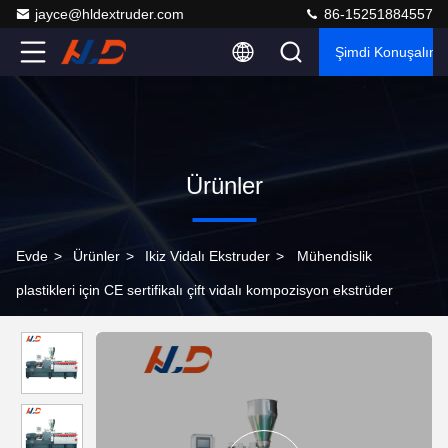
jayce@hldextruder.com
86-15251884557
Şimdi Konuşalım.
Ürünler
Evde
>
Ürünler
>
Ikiz Vidalı Ekstruder
>
Mühendislik
plastikleri için CE sertifikalı çift vidalı kompozisyon ekstrüder