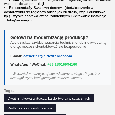
wideo podczas produkcji.
Po sprzedaży:
Światowa dostawa (doświadczenie w
dostarczaniu do regionów takich jak Australia, Azja Południowa
itp.), szybka dostawa części zamiennych i kierowanie instalacją
zdalną/na miejscu.
Gotowi na modernizację produkcji?
Aby uzyskać szybkie wsparcie techniczne lub indywidualną
ofertę, możesz skontaktować się bezpośrednio:
E-mail:
catherine@hldextruder.com
WhatsApp / WeChat:
+86 13016994160
* Wskazówka: zazwyczaj odpowiadamy w ciągu 12 godzin z
szczegółowymi konfiguracjami maszyn i cenami.
Tags:
Dwuślimakowa wytłaczarka do tworzyw sztucznych
Wytłaczarka dwuślimakowa