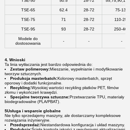
TSE-50
50.5
28-72
55,75,90,110
TSE-65
62.4
28-72
75-132
TSE-75
71
28-72
110-250
TSE-95
93
28-72
250-400
Modele do
-
-
-
dostosowania
4. Wnioski
Ta linia wytłaczania jest bardzo odpowiednia do:
Zestaw polimerowy:
Mieszanie, wypełnianie i modyfikowanie
tworzyw sztucznych.
Produkcja masterbatch:
Kolorowy masterbatch, sprzęt
oporowy i dodatki funkcjonalne.
Recykling:
Wysokiej wartości recykling płatków PET, filmów
złomu i wykończeń krawędzi.
Specjalne tworzywa sztuczne:
Przetwarzanie TPU, materiały
biodegradowalne (PLA/PBAT).
5Usługa i wsparcie globalne
Nie tylko sprzedajemy maszyny, ale dostarczamy kompleksowe
rozwiązania inżynieryjne.
Przedsprzedaż:
Niestandardowa konfiguracja i układ maszyny.
Produkcja:
Ścisła kontrola jakości z regularnymi aktualizacjami