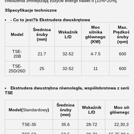
chłodzenia zmniejszają zużycie energii nawet o [10%~20%].
3Specyfikacje techniczne
- Co to jest?
b Ekstrudera dwuskrętowa
Moc
Max.
Średnica
Wskaźnik
silnika
Prędkość
Model
śruby
L/D
głównego
śruby
(mm)
(KW)
(rpm)
TSE-
21.7
32-52
4-7.5
600
20B
TSE-
25
32-52
11
600
25D/26D
Ekstrudera dwustrębna równoległa, współobrotowa z serii
TSE
Średnica
Wskaźnik
Moc silni
Model
(
Standardowy
)
śruby
L/D
głównego (
(mm)
TSE-35
35.6
28-72
22,30,37,