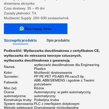
drewniana skrzynka
Czas dostawy: 35 ~ 45 dni
Zasady płatności: T/t,
Możliwość Supply: 200~500 zestawów/rok
Rozmawiaj Teraz.
Szczegóły produktu
Opis produktu
Podkreślić:
Wytłaczarka dwuślimakowa z certyfikatem CE
,
wytłaczarka do mieszania tworzyw sztucznych
,
wytłaczarka dwuślimakowa z gwarancją
wytłaczarki dwuślimakowe dla Engineering
Nazwa:
Plastics
Kolor:
Możliwość dostosowania
Surowiec:
PP PE PET PS ABS PA caco3 itp.
ABB, ABB/SIEMENS i zgodnie z Twoimi
Falownik:
potrzebami
Moc (w):
Różne
Ocena
Automatyczny, w pełni automatyczny,
automatyczna:
automatyczny
Konstrukcja śruby:
Podwójna śruba
System sterowania:
PLC z interfejsem dotykowym
Metoda peletyzacji:
Granulowanie nici/podwodne