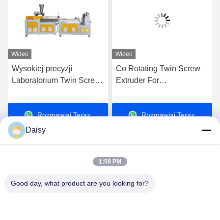
Wideo
Wideo
Wysokiej precyzji
Co Rotating Twin Screw
Laboratorium Twin Screw
Extruder For
Extruder Machine Plastic
Compounding PE PP
Pe Pp Pellet Granulation
High Filler Masterbatches
Rozmawiaj Teraz.
Rozmawiaj Teraz.
Line
Daisy
1:59 PM
Good day, what product are you looking for?
Nanjing Henglande Machinery Technology Co.,
Ltd.
jayce@hldextruder.com