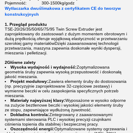
Pojemność:
300-1500kg/godz
Wytłaczarka dwuślimakowa z certyfikatem CE do tworzyw
konstrukcyjnych
1. Przegląd produktu
TSE-20/26/35/50/65/75/95 Twin Screw Extruder jest
zaprojektowany do zastosowań z dużym momentem obrotowym i
dużą prędkością.oferuje wyjątkową elastyczność w przetwarzaniu
szerokiej gamy materiałówDzięki zaawansowanej technologii
przetwarzania, maszyna zapewnia doskonałe wyniki dyspersji,
mieszania i pelletizacji.
2Główne zalety
Wysoka wydajność i wydajność:
Zoptymalizowana
geometria śruby zapewnia wysoką przepustowość i doskonałą
jakość mieszania.
Projekt modułowy:
Zawiera elementy śruby do dostosowania
(np. precyzyjnie zaprojektowane 32-częściowe zestawy) i
wymienne beczki w celu zaspokojenia specyficznych potrzeb
mieszania.
Materiały najwyższej klasy:
Wyposażone w wysoko odporne
na zużycie beztlenowe beczki i wysokiej jakości elementy śruby
ze stopu, zapewniające wydłużoną żywotność.
Dokładna kontrola:
Zintegrowany z zaawansowanymi
systemami sterowania PLC i wysokiej precyzji czujnikami
ciśnienia topienia dla stabilnej i bezpiecznej pracy.
Oszczędność energii:
Optymalizowane systemy ogrzewania i