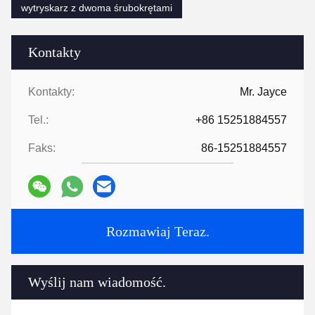
wytryskarz z dwoma śrubokrętami
Kontakty
Kontakty:
Mr. Jayce
Tel.:
+86 15251884557
Faks:
86-15251884557
Rozmawiaj Teraz.
Wyślij nam wiadomość.