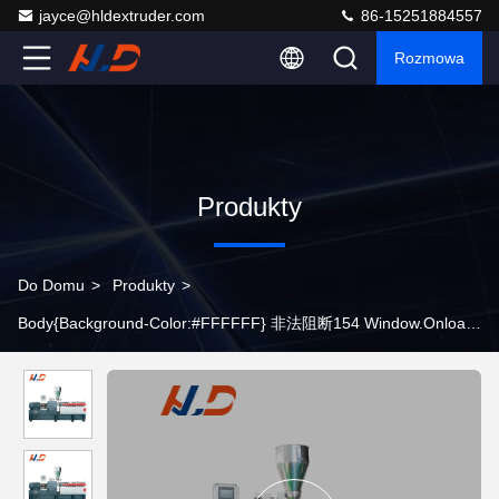
jayce@hldextruder.com
86-15251884557
Rozmowa
Produkty
Do Domu
>
Produkty
>
>
Wytłaczarka dwuślimakowa z certyfikatem CE do tworzyw
konstrukcyjnych