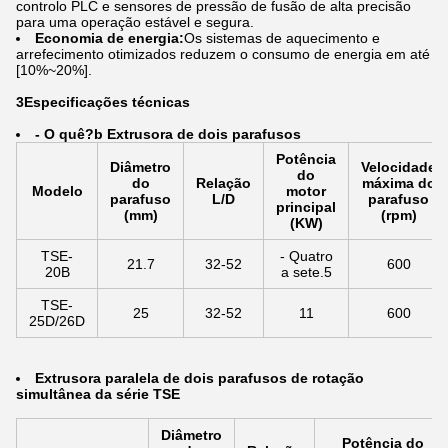
controlo PLC e sensores de pressão de fusão de alta precisão
para uma operação estável e segura.
Economia de energia:
Os sistemas de aquecimento e
arrefecimento otimizados reduzem o consumo de energia em até
[10%~20%].
3Especificações técnicas
- O quê?
b Extrusora de dois parafusos
Potência
Diâmetro
Velocidade
do
do
Relação
máxima do
Modelo
motor
parafuso
L/D
parafuso
principal
(mm)
(rpm)
(KW)
TSE-
- Quatro
21.7
32-52
600
20B
a sete.5
TSE-
25
32-52
11
600
25D/26D
Extrusora paralela de dois parafusos de rotação
simultânea da série TSE
Diâmetro
Potência do