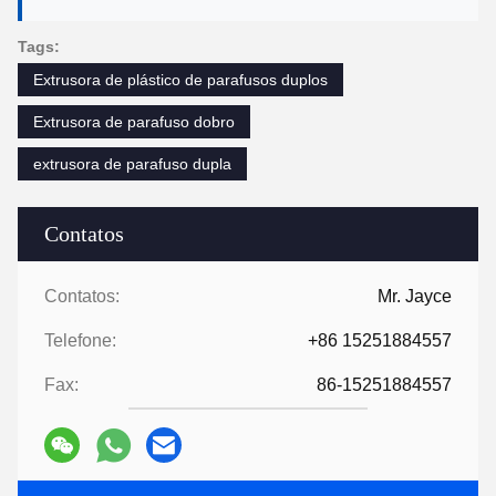
Tags:
Extrusora de plástico de parafusos duplos
Extrusora de parafuso dobro
extrusora de parafuso dupla
Contatos
Contatos:
Mr. Jayce
Telefone:
+86 15251884557
Fax:
86-15251884557