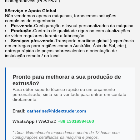
biodegradáveis (PLA/PBAT).
5Serviço e Apoio Global
Não vendemos apenas máquinas, fornecemos soluções
completas de engenharia.
Pre-venda:
Configuração e layout personalizados da máquina.
Produção:
Controlo de qualidade rigoroso com atualizações
de vídeo regulares durante a fabricação.
Serviços pós-venda:
Transporte marítimo global (experiência
em entregas para regiões como a Austrália, Ásia do Sul, etc.),
entrega rápida de peças sobressalentes e orientação de
instalação remota / no local.
Pronto para melhorar a sua produção de
extrusão?
Para obter suporte técnico rápido ou um orçamento
personalizado, sinta-se à vontade para entrar em contato
diretamente:
Email:
catherine@hldextruder.com
WhatsApp / WeChat:
+86 13016994160
* Dica: Normalmente respondemos dentro de 12 horas com
configurações detalhadas da máquina e preços.