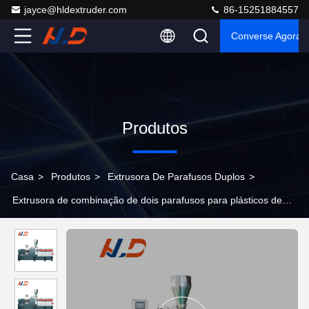
jayce@hldextruder.com
86-15251884557
Converse Agora
Produtos
Casa
>
Produtos
>
Extrusora De Parafusos Duplos
>
Extrusora de combinação de dois parafusos para plásticos de
engenharia com certificação CE