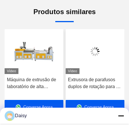
Produtos similares
Vídeo
Vídeo
Máquina de extrusão de
Extrusora de parafusos
laboratório de alta
duplos de rotação para a
precisão de parafusos
composição de
duplos Linha de
masterbatches de alta
Converse Agora
Converse Agora
granulação de pellets de
carga de PE PP
plástico Pe Pp
Daisy