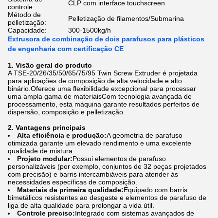
CLP com interface touchscreen
controle:
Método de
Pelletização de filamentos/Submarina
pelletização:
Capacidade:
300-1500kg/h
Extrusora de combinação de dois parafusos para plásticos
de engenharia com certificação CE
1. Visão geral do produto
A TSE-20/26/35/50/65/75/95 Twin Screw Extruder é projetada
para aplicações de composição de alta velocidade e alto
binário.Oferece uma flexibilidade excepcional para processar
uma ampla gama de materiaisCom tecnologia avançada de
processamento, esta máquina garante resultados perfeitos de
dispersão, composição e pelletização.
2. Vantagens principais
Alta eficiência e produção:
A geometria de parafuso
otimizada garante um elevado rendimento e uma excelente
qualidade de mistura.
Projeto modular:
Possui elementos de parafuso
personalizáveis (por exemplo, conjuntos de 32 peças projetados
com precisão) e barris intercambiáveis para atender às
necessidades específicas de composição.
Materiais de primeira qualidade:
Equipado com barris
bimetálicos resistentes ao desgaste e elementos de parafuso de
liga de alta qualidade para prolongar a vida útil.
Controle preciso:
Integrado com sistemas avançados de