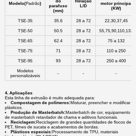
do
Relação
Modelo
(
Padrão
)
motor principal
parafuso
L/D
(KW)
(mm)
TSE-35
35.6
28 a 72
22,30,37,45
TSE-50
50.5
28 a 72
55,75,90,110,132
TSE-65
62.4
28 a 72
75 a 132
TSE-75
71
28 a 72
110 a 250
TSE-95
93
28 a 72
250 a 400
Modelos
-
-
-
personalizáveis
4. Aplicações
Esta linha de extrusão é muito adequada para:
Compostagem de polímeros:
Misturar, preencher e modificar
plásticos.
Produção de Masterbatch:
Masterbatch de cor, equipamento
de masterbatch retardador de chama e aditivos funcionais.
Reciclagem:
Reciclagem de grandes quantidades de flocos de
PET, filmes de sucata e acabamentos de bordas.
Plásticos especiais:
Processamento de TPU, materiais