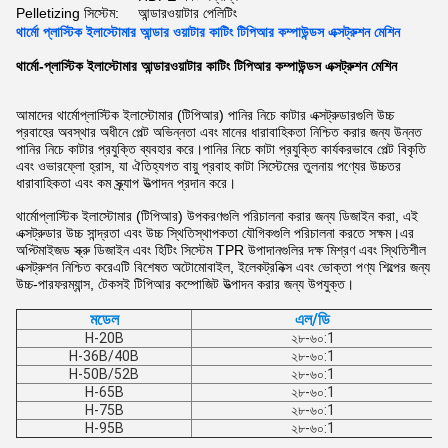
Pelletizing সিস্টেম:
আন্ডারওয়াটার পেলিটিং
থার্মো প্লাস্টিক ইলাস্টোমার আন্ডার ওয়াটার কাটিং টিপিআর কম্পাউন্ডস এক্সট্রুশন মেশিন
থার্মো-প্লাস্টিক ইলাস্টোমার আন্ডারওয়াটার কাটিং টিপিআর কম্পাউন্ডস এক্সট্রুশন মেশিন
আমাদের থার্মোপ্লাস্টিক ইলাস্টোমার (টিপিআর) পানির নিচে কাটার এক্সট্রুডারগুলি উচ্চ
প্রবাহের অবস্থার অধীনে পেল্ট অভিন্নতা এবং মানের ধারাবাহিকতা নিশ্চিত করার জন্য উন্নত
পানির নিচে কাটার প্রযুক্তি ব্যবহার করে।পানির নিচে কাটা প্রযুক্তি কার্যকরভাবে পেল্ট বিকৃতি
এবং ওভারফ্লো হ্রাস, যা ঐতিহ্যগত বায়ু প্রবাহ কাটা সিস্টেমের তুলনায় পণ্যের উচ্চতর
ধারাবাহিকতা এবং কম স্ক্র্যাপ উত্পাদন প্রদান করে।
থার্মোপ্লাস্টিক ইলাস্টোমার (টিপিআর) উপকরণগুলি পরিচালনা করার জন্য ডিজাইন করা, এই
এক্সট্রুডার উচ্চ সান্দ্রতা এবং উচ্চ স্থিতিস্থাপকতা যৌগিকগুলি পরিচালনা করতে সক্ষম।এর
অপ্টিমাইজড স্ক্রু ডিজাইন এবং হিটিং সিস্টেম TPR উপাদানগুলির দক্ষ মিশ্রণ এবং স্থিতিশীল
এক্সট্রুশন নিশ্চিত করেএটি বিশেষত অটোমোবাইল, ইলেকট্রনিক্স এবং ভোক্তা পণ্য শিল্পের জন্য
উচ্চ-পারফরম্যান্স, টেকসই টিপিআর কম্পোজিট উত্পাদন করার জন্য উপযুক্ত।
মডেল
এল/ডি
H-20B
২৮-৬০:1
H-36B/40B
২৮-৬০:1
H-50B/52B
২৮-৬০:1
H-65B
২৮-৬০:1
H-75B
২৮-৬০:1
H-95B
২৮-৬০:1