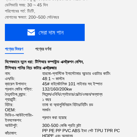
ডেলিভারি সময়: 30 ~ 45 দিন
পরিশোধের শর্ত: টি/টি,
যোগানের ক্ষমতা: 200~500 সেট/বছর
সেরা দাম পান
পণ্যের বিবরণ
পণ্যের বর্ণনা
বিশেষভাবে তুলে ধরা:
টিপিআর কম্পাউন্ড এক্সট্রুশন মেশিন
,
টিপিআর পানির নিচে কাটার এক্সট্রুজার
নাম:
হারমো-প্লাস্টিক ইলাস্টোমার আন্ডার ওয়াটার কাটিং
এল/ডি:
48:1 ~ কাস্টম
ব্যারেল উপাদান:
45# বাইমেটালিক 101 লাইনার সহ ইস্পাত
প্রধান মোটর শক্তি:
132/160/200kw
বৈদ্যুতিক ব্র্যান্ড:
সিমেন্স/এবিবি/শ্নেইডার/ডেল্টা/ওমরন/অন্যান্য
গ্যারান্টি:
১ বছর
হিটার:
তামা বা অ্যালুমিনিয়াম হিটার/হিটিং রড
OEM:
সমর্থন
ভিডিও-আউটগোয়িং-
প্রদান করা হয়েছে
ইনসপেকশন:
আউটপুট:
300-500 কেজি প্রতি ঘন্টা
PP PE PP PVC ABS ইভা পেট TPU TPR PC
কাঁচামাল:
HDPE এবং অন্যান্য