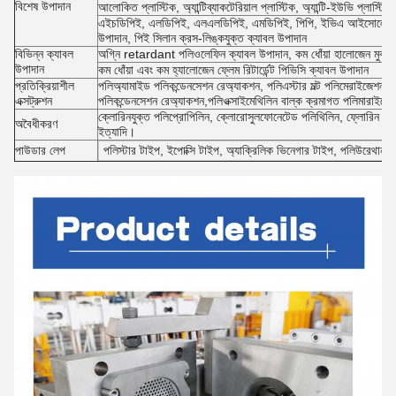
বিশেষ উপাদান
আলোকিত প্লাস্টিক, অ্যান্টিব্যাকটেরিয়াল প্লাস্টিক, অ্যান্টি-ইউভি প্লাস্
এইচডিপিই, এলডিপিই, এলএলডিপিই, এমডিপিই, পিপি, ইভিএ আইসোলেশন উপা
উপাদান, পিই সিলান ক্রস-লিঙ্কযুক্ত ক্যাবল উপাদান
বিভিন্ন ক্যাবল
অগ্নি retardant পলিওলেফিন ক্যাবল উপাদান, কম ধোঁয়া হালোজেন মুক্
উপাদান
কম ধোঁয়া এবং কম হ্যালোজেন ফ্লেম রিটার্ডেন্ট পিভিসি ক্যাবল উপাদান
প্রতিক্রিয়াশীল
পলিঅ্যামাইড পলিকন্ডেনসেশন রেঅ্যাকশন, পলিএস্টার মল্ট পলিমেরাইজেশন র
এক্সট্রুশন
পলিকন্ডেনসেশন রেঅ্যাকশন,পলিওক্সাইমেথিলিন বাল্ক ক্রমাগত পলিমারাইজে
ক্লোরিনযুক্ত পলিপ্রোপিলিন, ক্লোরোসুলফোনেটেড পলিথিলিন, ফ্লোরিন কা
অবৈধীকরণ
ইত্যাদি।
পাউডার লেপ
পলিস্টার টাইপ, ইপোক্সি টাইপ, অ্যাক্রিলিক ভিনেগার টাইপ, পলিউরেথান 