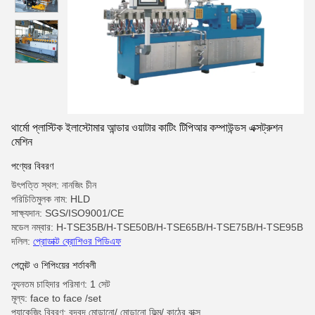
থার্মো প্লাস্টিক ইলাস্টোমার আন্ডার ওয়াটার কাটিং টিপিআর কম্পাউন্ডস এক্সট্রুশন
মেশিন
পণ্যের বিবরণ
উৎপত্তি স্থল: নানজিং চীন
পরিচিতিমুলক নাম: HLD
সাক্ষ্যদান: SGS/ISO9001/CE
মডেল নম্বার: H-TSE35B/H-TSE50B/H-TSE65B/H-TSE75B/H-TSE95B
দলিল:
প্রোডাক্ট ব্রোশিওর পিডিএফ
পেমেন্ট ও শিপিংয়ের শর্তাবলী
ন্যূনতম চাহিদার পরিমাণ: 1 সেট
মূল্য: face to face /set
প্যাকেজিং বিবরণ: বুদ্বুদ মোড়ানো/ মোড়ানো ফিল্ম/ কাঠের বাক্স