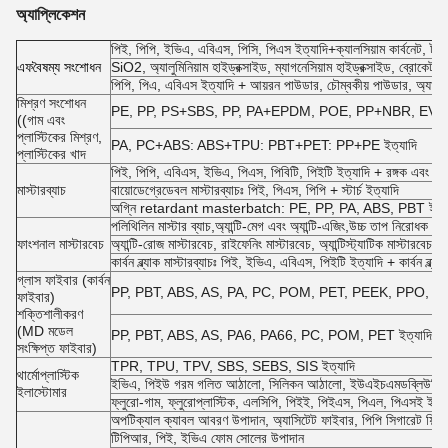
অ্যাপ্লিকেশন
পিই, পিপি, ইভিএ, এবিএস, পিসি, পিএস ইত্যাদি+ক্যালসিয়াম কার্বনেট, টালক
এফ
বৈষম্য সংশোধন
SiO2, অ্যালুমিনিয়াম হাইড্রক্সাইড, ম্যাগনেসিয়াম হাইড্রক্সাইড, ব্রোকেট
পিপি, পিএ, এবিএস ইত্যাদি + আয়রন পাউডার, চৌম্বকীয় পাউডার, অ্যালুমি
মিশ্রণ সংশোধন
PE, PP, PS+SBS, PP, PA+EPDM, POE, PP+NBR, EVA + সিল
((গাম এবং
প্লাস্টিকের মিশ্রণ,
PA, PC+ABS: ABS+TPU: PBT+PET: PP+PE ইত্যাদি
প্লাস্টিকের খাদ
পিই, পিপি, এবিএস, ইভিএ, পিএস, পিবিটি, পিইটি ইত্যাদি + রঙ্গক এবং অন
মাস্টারব্যাচ
বায়োডেগ্রেডেবল মাস্টারব্যাচঃ পিই, পিএস, পিপি + স্টার্চ ইত্যাদি
অগ্নি retardant masterbatch: PE, PP, PA, ABS, PBT ইত্যাদি
পলিথিলিন মাস্টার ব্যাচ,অ্যান্টি-মেগ এবং অ্যান্টি-এজিং,উচ্চ তাপ নিরোধক মাস্ট
ফাংশনাল মাস্টারবেচ
অ্যান্টি-রোজ মাস্টারবেচ, রাইফেনিং মাস্টারবেচ, অ্যান্টিস্ট্যাটিক মাস্টারবেচ, অ্
কার্বন ব্ল্যাক মাস্টারব্যাচঃ পিই, ইভিএ, এবিএস, পিইটি ইত্যাদি + কার্বন ব্ল্যাক
গ্লাস ফাইবার (কার্বন
PP, PBT, ABS, AS, PA, PC, POM, PET, PEEK, PPO, PES ইত্যাদ
ফাইবার)
শক্তিশালীকরণ
(MD মডেল
PP, PBT, ABS, AS, PA6, PA66, PC, POM, PET ইত্যাদি + দীর্ঘ ক
সংক্ষিপ্ত ফাইবার)
TPR, TPU, TPV, SBS, SEBS, SIS ইত্যাদি
থার্মোপ্লাস্টিক
ইভিএ, পিইউ গরম গলিত আঠালো, সিলিকন আঠালো, ইউএইচএমডব্লিউপিই স
ইলাস্টোমার
ফ্লুরো-গাম, ফ্লুরোপ্লাস্টিক, এলসিপি, পিইই, পিইএস, পিএল, পিএসই ইত্
অপটিক্যাল ক্যাবল আবরণ উপাদান, অ্যাসিটেট ফাইবার, পিপি সিগারেট ফিল্টার
টিপিআর, পিই, ইভিএ ফোম সোলের উপাদান