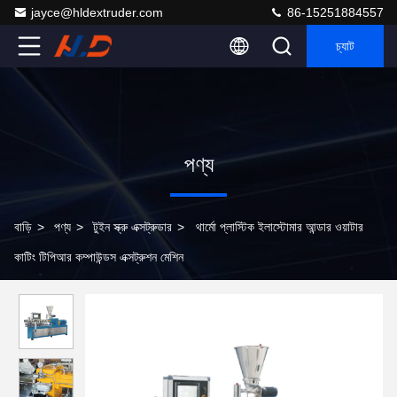
jayce@hldextruder.com
86-15251884557
চ্যাট
পণ্য
বাড়ি
>
পণ্য
>
টুইন স্ক্রু এক্সট্রুডার
>
থার্মো প্লাস্টিক ইলাস্টোমার আন্ডার ওয়াটার
কাটিং টিপিআর কম্পাউন্ডস এক্সট্রুশন মেশিন