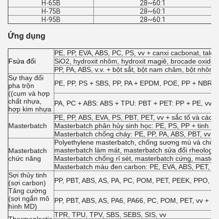
H-65B
28~60:1
H-75B
28~60:1
H-95B
28~60:1
Ứng dụng
PE, PP, EVA, ABS, PC, PS, vv + canxi cacbonat, talc, h
F
sửa đổi
SiO2, hydroxit nhôm, hydroxit magiê, brocade oxide, a
PP, PA, ABS, v.v. + bột sắt, bột nam châm, bột nhôm,
Sự thay đổi
PE, PP, PS + SBS, PP, PA + EPDM, POE, PP + NBR, EV
pha trộn
((cụm và hợp
chất nhựa,
PA, PC + ABS: ABS + TPU: PBT + PET: PP + PE, vv
hợp kim nhựa
PE, PP, ABS, EVA, PS, PBT, PET, vv + sắc tố và các p
Masterbatch
Masterbatch phân hủy sinh học: PE, PS, PP + tinh bột,
Masterbatch chống cháy: PE, PP, PA, ABS, PBT, vv +
Polyethylene masterbatch, chống sương mù và chống
masterbatch làm mát, masterbatch sửa đổi rheology
Masterbatch
chức năng
Masterbatch chống rỉ sét, masterbatch cứng, master
Masterbatch màu đen carbon: PE, EVA, ABS, PET, v
Sợi thủy tinh
PP, PBT, ABS, AS, PA, PC, POM, PET, PEEK, PPO, PES,
(sợi carbon)
Tăng cường
(sợi ngắn mô
PP, PBT, ABS, AS, PA6, PA66, PC, POM, PET, vv + sợ
hình MD)
TPR, TPU, TPV, SBS, SEBS, SIS, vv