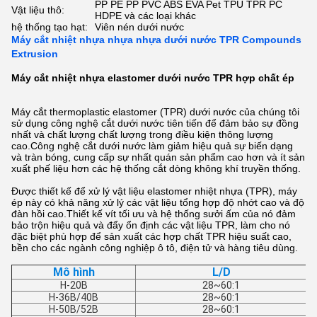
PP PE PP PVC ABS EVA Pet TPU TPR PC
Vật liệu thô:
HDPE và các loại khác
hệ thống tạo hạt:
Viên nén dưới nước
Máy cắt nhiệt nhựa nhựa nhựa dưới nước TPR Compounds
Extrusion
Máy cắt nhiệt nhựa elastomer dưới nước TPR hợp chất ép
Máy cắt thermoplastic elastomer (TPR) dưới nước của chúng tôi
sử dụng công nghệ cắt dưới nước tiên tiến để đảm bảo sự đồng
nhất và chất lượng chất lượng trong điều kiện thông lượng
cao.Công nghệ cắt dưới nước làm giảm hiệu quả sự biến dạng
và tràn bóng, cung cấp sự nhất quán sản phẩm cao hơn và ít sản
xuất phế liệu hơn các hệ thống cắt dòng không khí truyền thống.
Được thiết kế để xử lý vật liệu elastomer nhiệt nhựa (TPR), máy
ép này có khả năng xử lý các vật liệu tổng hợp độ nhớt cao và độ
đàn hồi cao.Thiết kế vít tối ưu và hệ thống sưởi ấm của nó đảm
bảo trộn hiệu quả và đẩy ổn định các vật liệu TPR, làm cho nó
đặc biệt phù hợp để sản xuất các hợp chất TPR hiệu suất cao,
bền cho các ngành công nghiệp ô tô, điện tử và hàng tiêu dùng.
Mô hình
L/D
H-20B
28~60:1
H-36B/40B
28~60:1
H-50B/52B
28~60:1