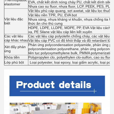
Thermoplastic
EVA, chất kết dính nóng chảy PU, chất kết dính sil
elastomer
Nhựa cao su fluor, nhựa fluor, LCP, PEEK, PES, PL, P
Vật liệu phủ cáp quang, sợi axetat, vật liệu lọc thuốc
Vật liệu nền TPR, PU, EVA bọt
Vật liệu đặc
Nhựa sáng, nhựa kháng vi khuẩn, nhựa chống tia UV, 
biệt
thức ăn cho thú cưng
HDPE, LDPE, LLDPE, MDPE, PP, EVA Vật liệu cách điện
xạ, PE Silane vật liệu cáp liên kết xuyên
Các vật liệu
Các vật liệu cáp polyolefin chống cháy, các vật liệu
cáp khác nhau
Vật liệu cáp PVC có độ khói thấp và độ retardant lửa
Phản ứng polycondensation polyamide, phản ứng poly
Xét đẩy phản
polycondensation polyurethane, phản ứng polyconde
ứng
liên tục polyoxymethylene bulk, PMMA polymerizatio
Khóa tiền
Polypropylen clo, polyethylen clo-sulfon, cao su fluo
Lớp phủ bột
Loại polyester, loại epoxy, loại giấm acrylic, loại po