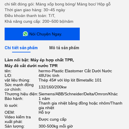
chi tiết đóng gói: Màng xốp bong bóng/ Màng bọc/ Hộp gỗ
Thời gian giao hàng: 30~45 ngày
Điều khoản thanh toán: T/T,
Khả năng cung cấp: 200~500 bộ/năm
Nói Chuyện Ngay.
Chi tiết sản phẩm
Mô tả sản phẩm
Làm nổi bật:
Máy ép hợp chất TPR
,
Máy đè cắt dưới nước TPR
tên:
hermo-Plastic Elastomer Cắt Dưới Nước
L/D:
48Ước tính
vật liệu thùng:
Thép 45# với lớp lót Bimetallic 101
Sức mạnh động
132/160/200kw
cơ chính:
Thương hiệu điện:
Siemens/ABB/Schneider/Delta/Omron/Khác
Bảo hành:
1 năm
Thanh gia nhiệt bằng đồng hoặc nhôm/Thanh
lò sưởi:
gia nhiệt
OEM:
Hỗ trợ
Video kiểm tra
Được cung cấp
xuất phát:
Sản lượng:
300-500kg mỗi giờ