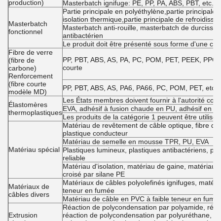
production)
Masterbatch ignifuge: PE, PP, PA, ABS, PBT, etc. + i
Partie principale en polyéthylène,partie principale a
isolation thermique,partie principale de refroidisse
Masterbatch
Masterbatch anti-rouille, masterbatch de durcisse
fonctionnel
antibactérien
Le produit doit être présenté sous forme d'une co
Fibre de verre
PP, PBT, ABS, AS, PA, PC, POM, PET, PEEK, PPO, PE
(fibre de
courte
carbone)
Renforcement
(fibre courte
PP, PBT, ABS, AS, PA6, PA66, PC, POM, PET, etc. 
modèle MD)
Les États membres doivent fournir à l'autorité com
Élastomères
EVA, adhésif à fusion chaude en PU, adhésif en si
thermoplastiques
Les produits de la catégorie 1 peuvent être utilisés
Matériau de revêtement de câble optique, fibre d'ac
plastique conducteur
Matériau de semelle en mousse TPR, PU, EVA
Matériau spécial
Plastiques lumineux, plastiques antibactériens, pl
reliable
Matériau d'isolation, matériau de gaine, matériau
croisé par silane PE
Matériaux de câbles polyolefinés ignifuges, matéri
Matériaux de
teneur en fumée
câbles divers
Matériau de câble en PVC à faible teneur en fumée
Réaction de polycondensation par polyamide, réact
Extrusion
réaction de polycondensation par polyuréthane, ré