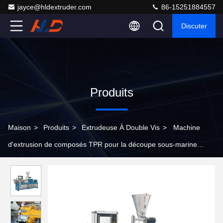
jayce@hldextruder.com
86-15251884557
Discuter
Produits
Maison
>
Produits
>
Extrudeuse À Double Vis
>
Machine
d'extrusion de composés TPR pour la découpe sous-marine
d'élastomères thermo plastiques