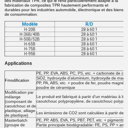
des matériaux TPR, ce qui le rend particulièrement adapté à la
fabrication de composites TPR hautement performants et
durables pour les industries automobile, électronique et des biens
de consommation.
Modèle
R/D
H-20B
28 à 60:1
H-36B/40B
28 à 60:1
H-50B/52B
28 à 60:1
H-65B
28 à 60:1
H-75B
28 à 60:1
H-95B
28 à 60:1
Applications
PE, PP, EVA, ABS, PC, PS, etc. + carbonate de calc
SiO2, hydroxyde d'aluminium, hydroxyde de magné
F
modification
PP, PA, ABS, etc. + poudre de fer, poudre magnétiq
poudre de céramique
Modification par
Le produit est fabriqué à partir d'un matériau à b
mélange
caoutchouc polypropylène, de caoutchouc polypro
(composant de
caoutchouc et de
plastique, alliage
Les émissions de CO2 sont calculées à partir de l
de plastique)
PE, PP, ABS, EVA, PS, PBT, PET, etc. + pigments et
Masterbatch
(groupe de
Partie principale biodégradable: PE, PS, PP + amid