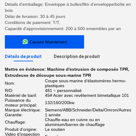
Détails d'emballage: Enveloppe à bulles/film d'enveloppe/boîte en
bois
Délai de livraison: 30 à 45 jours
Conditions de paiement: T/T,
Capacité d'approvisionnement: 200 à 500 ensembles par an
Causez Maintenant
Détails de produit
Description de produit
Mettre en évidence:
Machine d'extrusion de composés TPR
,
Extrudeuse de découpe sous-marine TPR
Coupe sous-marine d'élastomères hermo-
Nom:
plastiques
R/D:
481 ~ personnalisé
Matériel de baril:
45# Acier avec revêtement bimetallique 101
Puissance du
132/160/200kw
moteur principal:
Marque électrique:
Siemens/ABB/Schneider/Delta/Omron/Autres
Garantie:
1 année
Chauffe-eau en cuivre ou en
Chauffage:
aluminium/barres de chauffage
Produit d'origine:
Le soutien
Vidéo d'inspection