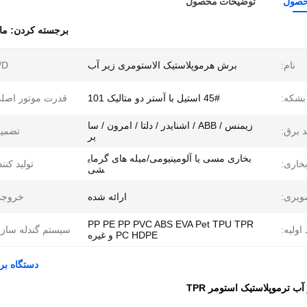
حصول
توضیحات محصول
برجسته کردن:
ما
نام:
برش هرموپلاستیک الاستومری زیر آب
/D:
بشکه:
45# استیل با آستر دو متالیک 101
قدرت موتور اصل
زیمنس / ABB / اشنایدر / دلتا / امرون / سا
د برق:
تضمین
یر
بخاری مسی یا آلومینیومی/میله های گرمای
خاری:
تولید کنند
شی
ویری:
ارائه شده
خروجی
PP PE PP PVC ABS EVA Pet TPU TPR
اولیه:
سیستم گندله ساز
PC HDPE و غیره
دستگاه برش تح
ب ترموپلاستیک استومر TPR