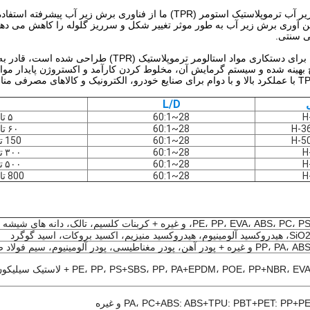
خازن های برش زیر آب ترموپلاستیک استومر (TPR) ما از فناوری بر
فن آوری برش زیر آب به طور موثر تغییر شکل و سرریز گلوله را کاهش می دهد، ا
ی سنتی.
این اکسترودر که برای دستکاری مواد استالومر ترموپ
L/D
H
28~60:1
۵ تا ۲۰ کیلوگرم در ساعت
H-3
28~60:1
۶۰ تا ۱۵۰ کیلوگرم در ساعت
H-5
28~60:1
150 تا 250 کیلوگرم در ساعت
H
28~60:1
۳۰۰ تا ۵۰۰ کیلوگرم در ساعت
H
28~60:1
۵۰۰ تا ۷۵۰ کیلوگرم در ساعت
H
28~60:1
800 تا 1500 کیلوگرم در ساعت
PE، PP، EVA، ABS، PC، P، و غیره + کربنات کلسیم، تالک، دانه های شیشه ای،
S، هیدروکسید آلومینیوم، هیدروکسید منیزیم، اکسید بروکات، اسید گوگرد
PP، PA، A و غیره + پودر آهن، پودر مغناطیسی، پودر آلومینیوم، سیم فولاد ضد زنگ، پودر سرامیکی
PE، PP، PS+SBS، PP، PA+EPDM، POE، PP+NBR، EV + لاستیک سیلیکون و غیره
PA، PC+ABS: ABS+TPU: PBT+PET: PP+P و غیره