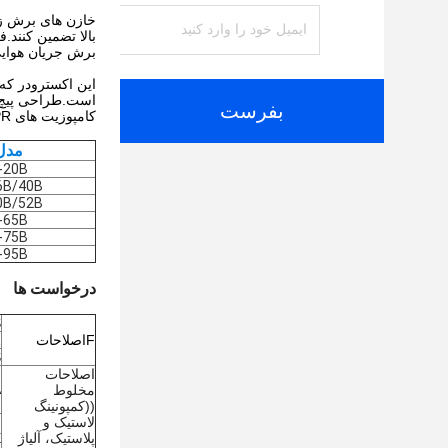
بالا تضمین کنند.
برش جریان هوای
بفرست
کامپوزیت های TPR با عملکرد بالا و با دوام برای صنایع خودرو، الکترونیک و کالاهای مصرفی مناسب می کند.
مدل
-20B
6B/40B
0B/52B
-65B
-75B
-95B
درخواست ها
S
F
اصلاحات
iO2
BS
اصلاحات
A
مخلوط
((کمپونینگ
لاستیک و
پلاستیک، آلیاژ
E