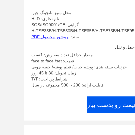
محل منبع: نانجینگ چین
نام تجاری: HLD
گواهی: SGS/ISO9001/CE
سند:
بروشور محصول PDF
حمل و نقل
مقدار حداقل تعداد سفارش: 1/ست
قیمت: face to face /set
جزئیات بسته بندی: پوشه حباب/ فیلم پوشه/ جعبه چوبی
زمان تحویل: 30 تا 45 روز
شرایط پرداخت: T/T
قابلیت ارائه: 200 ~ 500 مجموعه در سال
قیمت رو بدست بیار