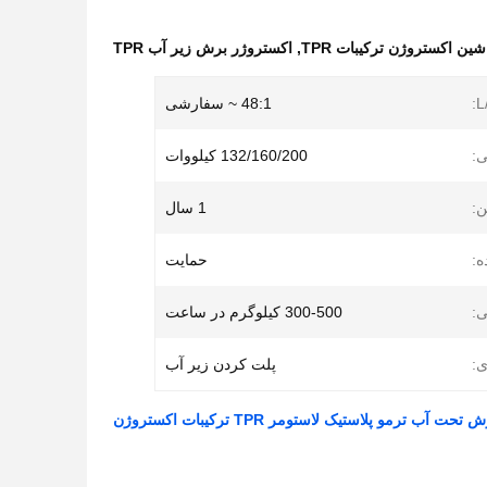
شین اکستروژن ترکیبات TPR
,
اکستروژر برش زیر آب TPR
L
48:1 ~ سفارشی
ی:
132/160/200 کیلووات
:
1 سال
ه:
حمایت
:
300-500 کیلوگرم در ساعت
ی:
پلت کردن زیر آب
ت آب ترمو پلاستیک لاستومر TPR ترکیبات اکستروژن