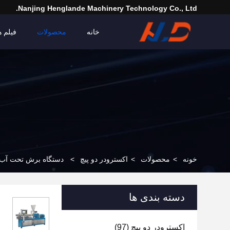
Nanjing Henglande Machinery Technology Co., Ltd.
خانه
محصولات
فیلم ه
خونه
>
محصولات
>
اکسترودر دو پیچ
>
دستگاه برش تحت آب ترمو پلاستی
دسته بندی ها
اکسترودر دو پیچ
(97)