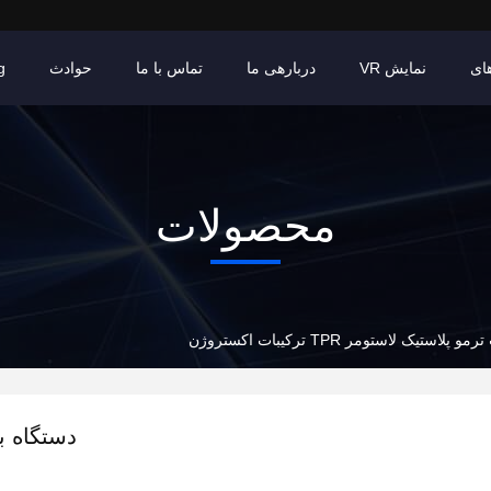
ای
نمایش VR
دربارهی ما
تماس با ما
حوادث
g
محصولات
ک لاستومر TPR ترکیبات اکستروژن