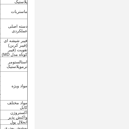
پلاستیک
T
ماستربات
م
م
م
ا
دسته اصلی
عملکردی
م
ک
فیبر شیشه ای
(فیبر کربن)
ک
تقویت (فیبر
T
کوتاه مدل MD)
S
استالستومر
VA
ترموپلاستیک
ل
م
م
مواد ویژه
ح
ت
مواد مختلف
م
کابل
م
اکستروژن
و
واکنش پذیر
و
انحلال پول
پ
پوشش پودری