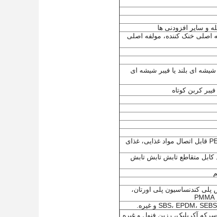
ه اصلی خنک کننده، مولفه اصلی
PP، PBT، ABS، AS، PA و غیره + فیبر شیشه ای بلند یا فیبر شیشه ای
پلاستیک های تابشی، پلاستیک های ضد باکتری، پلاستیک های ضد UV، مواد لوله PE قابل اتصال مواد غذایی، غذای
مواد پوشش، مواد کابل متقاطع تابش تابش تابش
م
پلی کندنساسیون پلی اورتان،
سرکه آکریلیک، رزین فنول و غیره