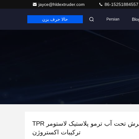
jayce@hldextruder.com
86-15251884557
Blo
حالا حرف بزن
Persian
دستگاه برش تحت آب ترمو پلاستیک لاستومر TPR
ترکیبات اکستروژن