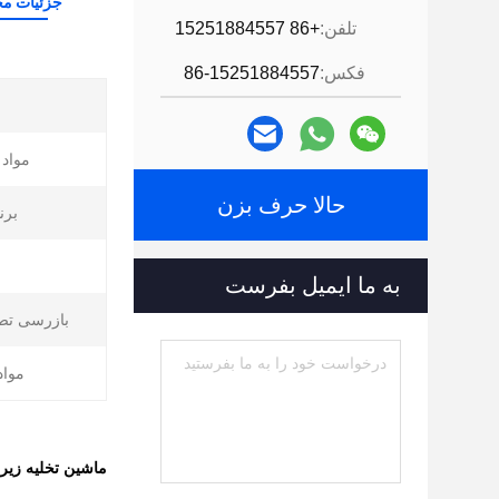
جزئیات م
تلفن:
+86 15251884557
فکس:
86-15251884557
مواد 
حالا حرف بزن
برن
ب
به ما ایمیل بفرست
بازرسی تص
مواد 
ماشین تخلیه زیر آ