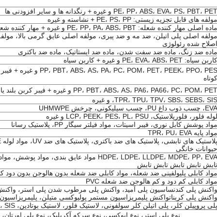
PE، PP، ABS، EVA، PS، PBT، PE و غیره + رنگدانه ها و سایر افزودنی ها
ولفه های قابل تجزیه زیستی: PE، PS، PP + نشاسته و غیره
اده اصلی مهار کننده شعله: PE، PP، PA، ABS، PBT و غیره + مهار کننده شعله و سایر افزودنی ها
ولفه اصلی پلی اتیلن، ضد مه و ضد پیری، مولفه اصلی عایق گرمی بالا، مولف
صلاح شده رئولوژی
اده ضد زنگ، ماده ضد سفت شدن، ماده ضد ایستاتیک، ماده ضد باکتری
اربن سیاه: PE، EVA، ABS، PET و غیره + کاربن سیاه
، PC، POM، PET، PEEK، PPO، PES
وتاه
PP، PBT، ABS، AS، PA6، PA66، PC، POM، PE و غیره + فیبر کربن بلند یا فیبر کربن کوتاه
TPR، TPU، TPV، SBS، SEBS، SI، و غیره
E، چسب ذوب داغ PU، چسب سیلیکونی، چرخش UHMWPE
وله فلور، فلورپلاستیک، LCP، PEEK، PES، PL، PSU و غیره
واد پوشش کابل نوری، فیبر اسیتات، مواد فیلتر سیگار PP، پلاستیک رسانا
واد پایه TPR، PU، EVA
یوانات خانگی
HDPE، LDPE، LLDPE، MDPE، PP، EVA مواد عایق بندی، 
ابش تابش تابش تابش تابش
واد کابلی پلیولفینی ضد شعله، مواد کابلی ضد شعله بدون هالوجن بدون دود ک
واد کابلی کم دود و کم هالوجن ضد شعله PVC
اکنش پلی کندنساسیون پلی آمید، واکنش پلی مرطوب شدن پلی استر، واکنش 
اکنش پلی کربناتواکنش پلیمریزاسیون مستمر پولیوکسی متیلن، پلیمریزاسیون PMMA
لی پروپیلن کلر، پلی اتیلن کلر سولفونی، لاستیک فلور، لاستیک بوتادین، SBS، EPDM، SEBS، SIS و غیره.
نوع پلی استر، نوع اپوکسی، نوع سرکه آکریلیک، نوع پلی اورتان، 