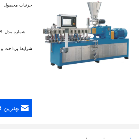
جزئیات محصول
شماره مدل: H-TSE35B/H-TSE50B/H-TSE65B/H-TSE75B/H-TSE95B
شرایط پرداخت و 
بهترین 