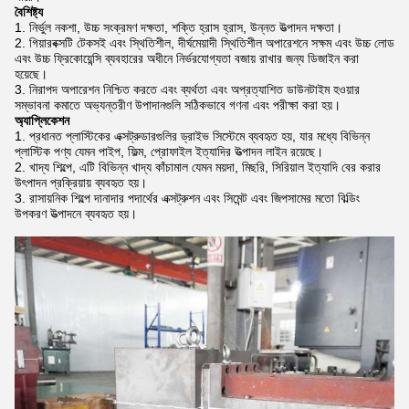
বৈশিষ্ট্য
নির্ভুল নকশা, উচ্চ সংক্রমণ দক্ষতা, শক্তি হ্রাস হ্রাস, উন্নত উত্পাদন দক্ষতা।
গিয়ারবক্সটি টেকসই এবং স্থিতিশীল, দীর্ঘমেয়াদী স্থিতিশীল অপারেশনে সক্ষম এবং উচ্চ লোড
এবং উচ্চ ফ্রিকোয়েন্সি ব্যবহারের অধীনে নির্ভরযোগ্যতা বজায় রাখার জন্য ডিজাইন করা
হয়েছে।
নিরাপদ অপারেশন নিশ্চিত করতে এবং ব্যর্থতা এবং অপ্রত্যাশিত ডাউনটাইম হওয়ার
সম্ভাবনা কমাতে অভ্যন্তরীণ উপাদানগুলি সঠিকভাবে গণনা এবং পরীক্ষা করা হয়।
অ্যাপ্লিকেশন
প্রধানত প্লাস্টিকের এক্সট্রুডারগুলির ড্রাইভ সিস্টেমে ব্যবহৃত হয়, যার মধ্যে বিভিন্ন
প্লাস্টিক পণ্য যেমন পাইপ, ফিল্ম, প্রোফাইল ইত্যাদির উত্পাদন লাইন রয়েছে।
খাদ্য শিল্পে, এটি বিভিন্ন খাদ্য কাঁচামাল যেমন ময়দা, মিছরি, সিরিয়াল ইত্যাদি বের করার
উৎপাদন প্রক্রিয়ায় ব্যবহৃত হয়।
রাসায়নিক শিল্পে দানাদার পদার্থের এক্সট্রুশন এবং সিমেন্ট এবং জিপসামের মতো বিল্ডিং
উপকরণ উত্পাদনে ব্যবহৃত হয়।