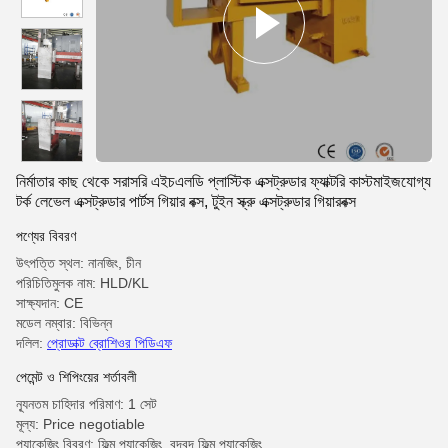
নির্মাতার কাছ থেকে সরাসরি এইচএলডি প্লাস্টিক এক্সট্রুডার ফ্যাক্টরি কাস্টমাইজযোগ্য
টর্ক লেভেল এক্সট্রুডার পার্টস গিয়ার বক্স, টুইন স্ক্রু এক্সট্রুডার গিয়ারবক্স
পণ্যের বিবরণ
উৎপত্তি স্থল: নানজিং, চীন
পরিচিতিমুলক নাম: HLD/KL
সাক্ষ্যদান: CE
মডেল নম্বার: বিভিন্ন
দলিল:
প্রোডাক্ট ব্রোশিওর পিডিএফ
পেমেন্ট ও শিপিংয়ের শর্তাবলী
ন্যূনতম চাহিদার পরিমাণ: 1 সেট
মূল্য: Price negotiable
প্যাকেজিং বিবরণ: ফিল্ম প্যাকেজিং, বুদ্বুদ ফিল্ম প্যাকেজিং