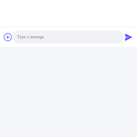
Photo
Video Call
FAQ
Audio Call
1: আপনার কত বছরের অভিজ্ঞতা আছে?
এক্সট্রুডার শিল্পে 15 বছরেরও বেশি অভিজ্ঞতা।
2: আপনি কি ব্যবসায়ী বা নির্মাতা? কারখানার এলাকা কি?
আমরা প্রস্তুতকারক, কারখানাটি 5000 বর্গ মিটারের বেশি।
3:
স্ক্রু এবং ব্যারেল জিনিসপত্র, কে উত্পাদিত হয়?
আমাদের কারখানা এটি নিজেরাই তৈরি করে