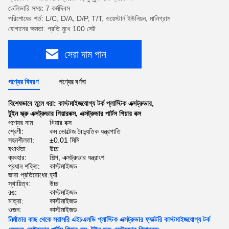
ডেলিভারি সময়: 7 কর্মদিবস
পরিশোধের শর্ত: L/C, D/A, D/P, T/T, ওয়েস্টার্ন ইউনিয়ন, মানিগ্রাম
যোগানের ক্ষমতা: প্রতি মুখে 100 সেট
সেরা দাম পান
পণ্যের বিবরণ
পণ্যের বর্ণনা
বিশেষভাবে তুলে ধরা:
কাস্টমাইজযোগ্য টর্ক প্লাস্টিক এক্সট্রুডার
,
টুইন স্ক্রু এক্সট্রুডার গিয়ারবক্স
,
এক্সট্রুডার পার্টস গিয়ার বক্স
পণ্যের নাম:
গিয়ার বক্স
শ্রেণী:
কম ভোল্টেজ বৈদ্যুতিক যন্ত্রপাতি
সহনশীলতা:
±0.01 মিমি
যথার্থতা:
উচ্চ
ব্যবহার:
শিল্প, এক্সট্রুডার যন্ত্রাংশ
প্রধান শক্তি:
কাস্টমাইজড
জারা প্রতিরোধের:
হ্যাঁ
স্থায়িত্ব:
উচ্চ
রঙ:
কাস্টমাইজড
মাত্রা:
কাস্টমাইজড
ওজন:
কাস্টমাইজড
নির্মাতার কাছ থেকে সরাসরি এইচএলডি প্লাস্টিক এক্সট্রুডার ফ্যাক্টরি কাস্টমাইজযোগ্য টর্ক