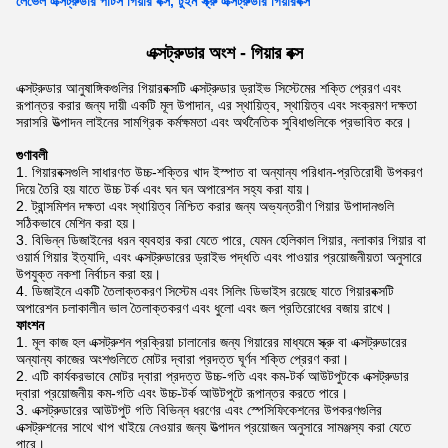
লেভেল এক্সট্রুডার পার্টস গিয়ার বক্স, টুইন স্ক্রু এক্সট্রুডার গিয়ারবক্স
এক্সট্রুডার অংশ - গিয়ার বক্স
এক্সট্রুডার আনুষাঙ্গিকগুলির গিয়ারবক্সটি এক্সট্রুডার ড্রাইভ সিস্টেমের শক্তি প্রেরণ এবং
রূপান্তর করার জন্য দায়ী একটি মূল উপাদান, এর স্থায়িত্ব, স্থায়িত্ব এবং সংক্রমণ দক্ষতা
সরাসরি উত্পাদন লাইনের সামগ্রিক কর্মক্ষমতা এবং অর্থনৈতিক সুবিধাগুলিকে প্রভাবিত করে।
গুণাবলী
গিয়ারবক্সগুলি সাধারণত উচ্চ-শক্তির খাদ ইস্পাত বা অন্যান্য পরিধান-প্রতিরোধী উপকরণ
দিয়ে তৈরি হয় যাতে উচ্চ টর্ক এবং ঘন ঘন অপারেশন সহ্য করা যায়।
ট্রান্সমিশন দক্ষতা এবং স্থায়িত্ব নিশ্চিত করার জন্য অভ্যন্তরীণ গিয়ার উপাদানগুলি
সঠিকভাবে মেশিন করা হয়।
বিভিন্ন ডিজাইনের ধরন ব্যবহার করা যেতে পারে, যেমন হেলিকাল গিয়ার, নলাকার গিয়ার বা
ওয়ার্ম গিয়ার ইত্যাদি, এবং এক্সট্রুডারের ড্রাইভ পদ্ধতি এবং পাওয়ার প্রয়োজনীয়তা অনুসারে
উপযুক্ত নকশা নির্বাচন করা হয়।
ডিজাইনে একটি তৈলাক্তকরণ সিস্টেম এবং সিলিং ডিভাইস রয়েছে যাতে গিয়ারবক্সটি
অপারেশন চলাকালীন ভাল তৈলাক্তকরণ এবং ধুলো এবং জল প্রতিরোধের বজায় রাখে।
ফাংশন
মূল কাজ হল এক্সট্রুশন প্রক্রিয়া চালানোর জন্য গিয়ারের মাধ্যমে স্ক্রু বা এক্সট্রুডারের
অন্যান্য কাজের অংশগুলিতে মোটর দ্বারা প্রদত্ত ঘূর্ণন শক্তি প্রেরণ করা।
এটি কার্যকরভাবে মোটর দ্বারা প্রদত্ত উচ্চ-গতি এবং কম-টর্ক আউটপুটকে এক্সট্রুডার
দ্বারা প্রয়োজনীয় কম-গতি এবং উচ্চ-টর্ক আউটপুটে রূপান্তর করতে পারে।
এক্সট্রুডারের আউটপুট গতি বিভিন্ন ধরণের এবং স্পেসিফিকেশনের উপকরণগুলির
এক্সট্রুশনের সাথে খাপ খাইয়ে নেওয়ার জন্য উত্পাদন প্রয়োজন অনুসারে সামঞ্জস্য করা যেতে
পারে।