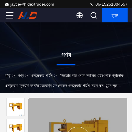
jayce@hldextruder.com
86-15251884557
চ্যাট
পণ্য
বাড়ি
>
পণ্য
>
এক্সট্রুডার পার্টস
>
নির্মাতার কাছ থেকে সরাসরি এইচএলডি প্লাস্টিক
এক্সট্রুডার ফ্যাক্টরি কাস্টমাইজযোগ্য টর্ক লেভেল এক্সট্রুডার পার্টস গিয়ার বক্স, টুইন স্ক্রু
এক্সট্রুডার গিয়ারবক্স