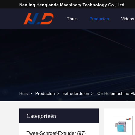
Nanjing Henglande Machinery Technology Co., Ltd.
Thuis
Producten
Videos
Huis
>
Producten
>
Extruderdelen
>
CE Hulpmachine Pla
Categorieën
Twee-Schroef-Extruder
(97)