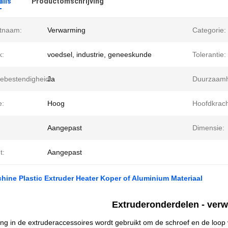
ails
Productomschrijving
tnaam:
Verwarming
Categorie:
k:
voedsel, industrie, geneeskunde
Tolerantie:
iebestendigheid:
Ja
Duurzaamh
e:
Hoog
Hoofdkrach
Aangepast
Dimensie:
t:
Aangepast
ine Plastic Extruder Heater Koper of Aluminium Materiaal
Extruderonderdelen - ver
g in de extruderaccessoires wordt gebruikt om de schroef en de loop