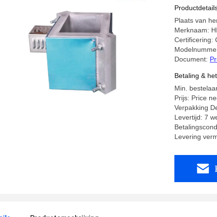
Productdetail
Plaats van he
Merknaam: H
Certificering:
Modelnumme
Document:
Pr
Betaling & he
Min. bestelaan
Prijs: Price n
Verpakking De
Levertijd: 7 
Betalingscondi
Levering ver