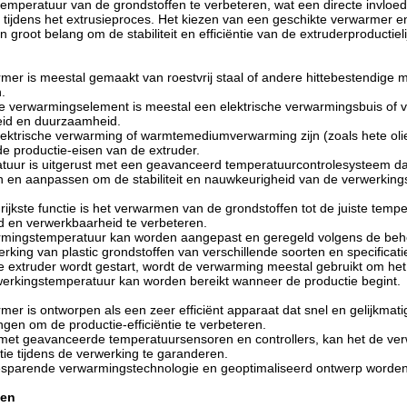
emperatuur van de grondstoffen te verbeteren, wat een directe invloed
 tijdens het extrusieproces. Het kiezen van een geschikte verwarmer 
n groot belang om de stabiliteit en efficiëntie van de extruderproductiel
mer is meestal gemaakt van roestvrij staal of andere hittebestendige
.
ne verwarmingselement is meestal een elektrische verwarmingsbuis of
eid en duurzaamheid.
lektrische verwarming of warmtemediumverwarming zijn (zoals hete olie
e productie-eisen van de extruder.
tuur is uitgerust met een geavanceerd temperatuurcontrolesysteem da
 en aanpassen om de stabiliteit en nauwkeurigheid van de verwerking
rijkste functie is het verwarmen van de grondstoffen tot de juiste tem
d en verwerkbaarheid te verbeteren.
mingstemperatuur kan worden aangepast en geregeld volgens de behoe
rking van plastic grondstoffen van verschillende soorten en specificati
e extruder wordt gestart, wordt de verwarming meestal gebruikt om het
werkingstemperatuur kan worden bereikt wanneer de productie begint.
mer is ontworpen als een zeer efficiënt apparaat dat snel en gelijkmat
gen om de productie-efficiëntie te verbeteren.
 met geavanceerde temperatuursensoren en controllers, kan het de ver
tie tijdens de verwerking te garanderen.
sparende verwarmingstechnologie en geoptimaliseerd ontwerp worden 
gen