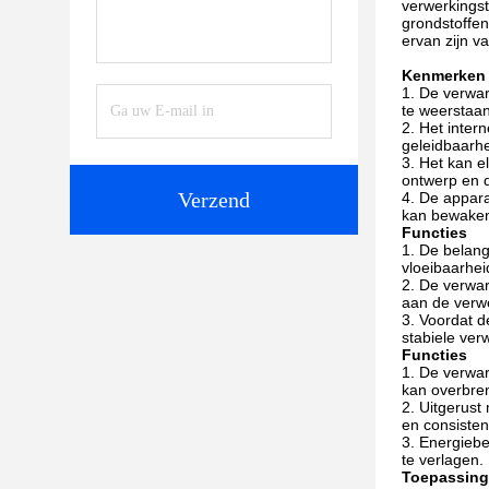
verwerkingst
grondstoffen
ervan zijn va
Kenmerken
De verwar
te weerstaan
Het inter
geleidbaarh
Het kan e
ontwerp en d
Verzend
De appara
kan bewaken
Functies
De belang
vloeibaarhei
De verwar
aan de verwe
Voordat d
stabiele ver
Functies
De verwar
kan overbren
Uitgerust
en consisten
Energiebe
te verlagen.
Toepassin