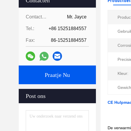
Contacten
Productdet
Contacten:
Mr. Jayce
Produc
Tel.:
+86 15251884557
Gebrui
Fax:
86-15251884557
Corros
Precisi
Kleur:
Praatje Nu
Gewich
Post ons
CE Hulpmach
De verwarmin