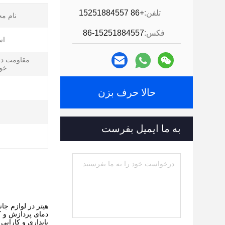
تلفن:
+86 15251884557
نام م
فکس:
86-15251884557
اس
مقاومت در 
خو
حالا حرف بزن
به ما ایمیل بفرست
هیتر در لوازم جا
دمای پردازش و کی
پایداری و کارایی