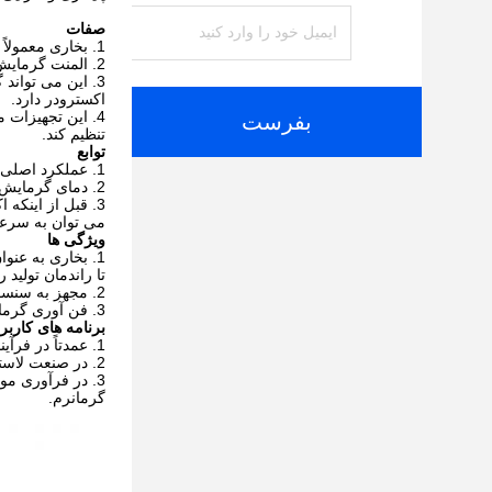
صفات
بخاری معمولاً 
المنت گرمایش 
این می تواند 
اکسترودر دارد.
این تجهیزات م
بفرست
تنظیم کند.
توابع
عملکرد اصلی ای
دمای گرمایش ر
قبل از اینکه 
می توان به سرعت
ویژگی ها
بخاری به عنوا
تا راندمان تولید ر
مجهز به سنسور
فن آوری گرما
برنامه های کاربر
عمدتاً در فرآی
در صنعت لاستی
در فرآوری موا
گرمانرم.