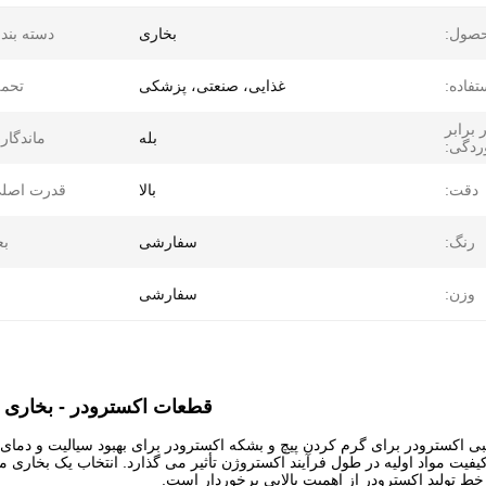
حصول:
بخاری
دسته بند
تفاده:
غذایی، صنعتی، پزشکی
تحمل
برابر
بله
ماندگار
ردگی:
دقت:
بالا
قدرت اصلی
رنگ:
سفارشی
بع
وزن:
سفارشی
قطعات اکسترودر - بخاری
نبی اکسترودر برای گرم کردن پیچ و بشکه اکسترودر برای بهبود سیالیت و دمای
فیت مواد اولیه در طول فرآیند اکستروژن تأثیر می گذارد. انتخاب یک بخاری م
 خط تولید اکسترودر از اهمیت بالایی برخوردار است.