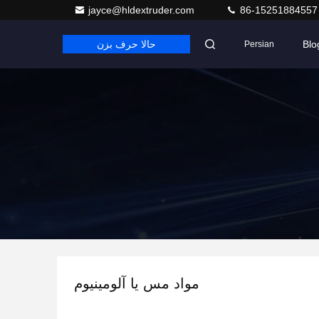
jayce@hldextruder.com
86-15251884557
Blo
حالا حرف بزن
Persian
مواد مس یا آلومینیوم