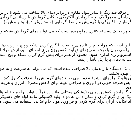
از فولاد ضد زنگ یا سایر مواد مقاوم در برابر دمای بالا ساخته می شود تا در ب
داخلی معمولا یک لوله گرمایش الکتریکی یا کابل گرمایش با رسانایی گرمای
گرمایش الکتریکی یا گرمایش متوسط ​​گرمایی (مانند روغن داغ، بخار و غیره) ب
جهز به یک سیستم کنترل دما پیچیده است که می تواند دمای گرمایش بشکه و پ
ن است که مواد خام را تا دمای مناسب با گرم کردن بشکه و پیچ حرارت دهیم تا س
ا می توان با توجه به نیازهای فرآیند اکستروژن برای انطباق با پردازش مواد 
اکسترودر راه اندازی شود، معمولاً از هیتر برای پیش گرم کردن بشکه و پیچ اس
 به دمای پردازش پایدار رسید.
ن یک دستگاه با راندمان بالا طراحی شده است که می تواند به سرعت و به طور
ا بهبود بخشد.
ها و کنترلرهای پیشرفته دما، می تواند دمای گرمایش را به دقت کنترل کند تا
یش صرفه جویی در انرژی و طراحی بهینه برای کاهش مصرف انرژی و هزینه ها
دی
ند گرمایش اکسترودرهای پلاستیکی مختلف مانند در فرآیند تولید لوله ها، فیلم ه
ک برای گرم کردن و شکل دادن به مواد اولیه لاستیکی مانند لوله های لاستیکی
د غذایی، از آن برای گرم کردن و فرآوری مواد خام غذایی استفاده می شود، مانن