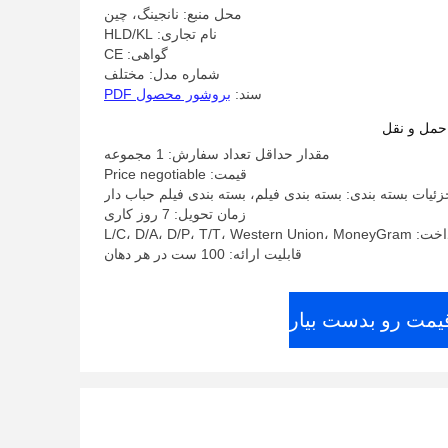
محل منبع: نانجینگ، چین
نام تجاری: HLD/KL
گواهی: CE
شماره مدل: مختلف
سند:
بروشور محصول PDF
حمل و نقل
مقدار حداقل تعداد سفارش: 1 مجموعه
قیمت: Price negotiable
زئیات بسته بندی: بسته بندی فیلم، بسته بندی فیلم حباب دار
زمان تحویل: 7 روز کاری
L/C، D/A، D/P، T/T، W
قابلیت ارائه: 100 ست در هر دهان
قیمت رو بدست بیار