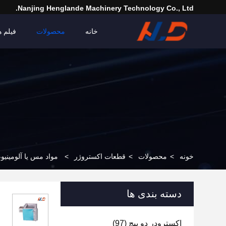
Nanjing Henglande Machinery Technology Co., Ltd.
خانه
محصولات
فیلم ه
خونه
>
محصولات
>
قطعات اکستروژر
>
مواد مس یا آلومینیو
دسته بندی ها
اکسترودر دو پیچ
(97)