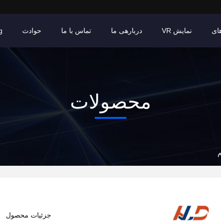
ای
نمایش VR
دربارهی ما
تماس با ما
حوادث
g
محصولات
م
جزئیات محصول