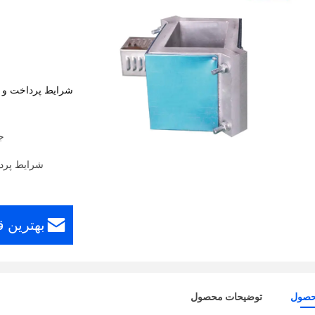
شرایط پرداخت و 
ج
شرایط پرداخت: estern Union، MoneyGram
بهترین 
حصول
توضیحات محصول