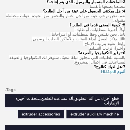
3:
الملحقات المسمار والبرميل، الذي يتم إنتاجه؟
مصنعنا يصنعها بأنفسنا
4: هل يمكنني الحصول على عينة من أجل الطارد؟
نعم، نحن نرحب عينة من أجل اختبار والتحقق من الجودة. عينات مختلطة
مقبولة.
5: كيفية المضي قدما في الطلب؟
أولاً، أخبرنا بمتطلباتك أو طلبك.
ثانيا، نحن نقتبس وفقا لمتطلباتك أو اقتراحاتنا.
ثالثًا، يؤكد العميل إيداع العينات والأماكن للطلب الرسمي.
رابعا، نقوم بترتيب الإنتاج.
وأخيرا، ترتيب التسليم
6:
توفير التكنولوجيا والصيغة
؟
بالنسبة للطلبات التي تتجاوز مبلغًا معينًا، سنوفر لك التكنولوجيا والصيغة
لمساعدتك في إكمال المشروع.
7:
هل لديك كتالوج؟
ألبوم HLD.pdf
Tags:
قطع أجزاء من آلة التطويق,آلة مساعدة للطحن,ملحقات أجهزة
الإطارات
extruder accessories
extruder auxiliary machine