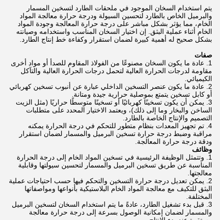
يتم استخدام السخان الموجود في ملحقات الطارد لتسخين المسمار
والبرميل الخاص بالطارد لتحسين السيولة ودرجة حرارة معالجة المواد
الخام، مما يؤثر بشكل مباشر على درجة حرارة المعالجة وجودة المواد
الخام أثناء عملية البثق. إن اختيار السخان المناسب واستخدامه وصيانته
بشكل صحيح له أهمية كبيرة لضمان استقرار وكفاءة خط إنتاج الطارد.
صفات
عادة ما يكون السخان مصنوعًا من الفولاذ المقاوم للصدأ أو مواد أخرى
مقاومة لدرجات الحرارة العالية لتحمل درجات الحرارة العالية والتآكل
الكيميائي.
عادة ما يكون عنصر التسخين الداخلي عبارة عن أنبوب تسخين كهربائي
أو كابل تسخين يتمتع بموصلية حرارية جيدة ومتانة.
يمكن أن يكون تسخينًا كهربائيًا أو تسخينًا متوسطًا حراريًا (مثل الزيت
الساخن والبخار وما إلى ذلك)، ويعتمد الاختيار المحدد على متطلبات
التصميم والإنتاج الخاصة بالطارد.
تم تجهيز المعدات بنظام متطور للتحكم في درجة الحرارة يمكنه
مراقبة وضبط درجة حرارة تسخين البرميل والمسمار لضمان استقرار
ودقة درجة حرارة المعالجة.
وظائف
وتتمثل الوظيفة الرئيسية في تسخين المواد الخام إلى درجة الحرارة
المناسبة عن طريق تسخين البرميل والمسمار لتحسين سيولتها وقابلية
معالجتها.
يمكن تعديل درجة حرارة التسخين والتحكم فيها حسب احتياجات عملية
البثق للتكيف مع معالجة المواد الخام البلاستيكية بأنواعها ومواصفاتها
المختلفة.
قبل بدء تشغيل الطارد، عادةً ما يتم استخدام السخان لتسخين البرميل
والمسمار لضمان إمكانية الوصول بسرعة إلى درجة حرارة معالجة