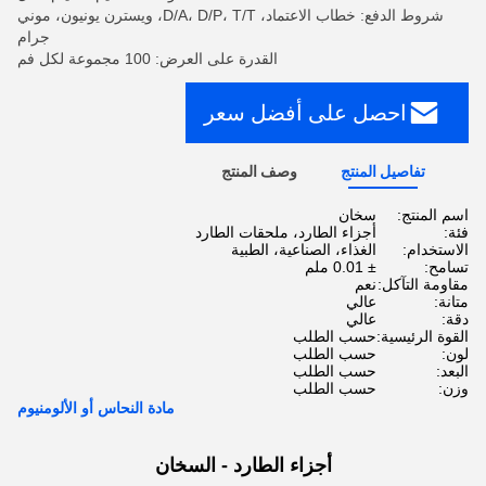
شروط الدفع: خطاب الاعتماد، D/A، D/P، T/T، ويسترن يونيون، موني
جرام
القدرة على العرض: 100 مجموعة لكل فم
احصل على أفضل سعر
تفاصيل المنتج
وصف المنتج
اسم المنتج:
سخان
فئة:
أجزاء الطارد، ملحقات الطارد
الاستخدام:
الغذاء، الصناعية، الطبية
تسامح:
± 0.01 ملم
مقاومة التآكل:
نعم
متانة:
عالي
دقة:
عالي
القوة الرئيسية:
حسب الطلب
لون:
حسب الطلب
البعد:
حسب الطلب
وزن:
حسب الطلب
مادة النحاس أو الألومنيوم
أجزاء الطارد - السخان