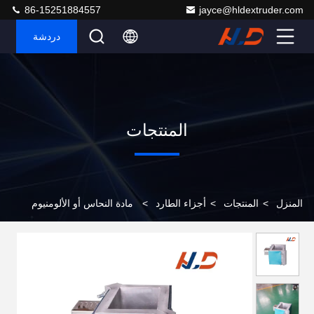
86-15251884557
jayce@hldextruder.com
دردشة
المنتجات
المنزل
>
المنتجات
>
أجزاء الطارد
>
مادة النحاس أو الألومنيوم