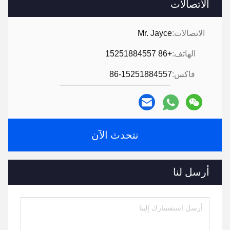
الاتصالات
الاتصالات:
Mr. Jayce
الهاتف:
+86 15251884557
فاكس:
86-15251884557
نتحدث الآن
أرسل لنا