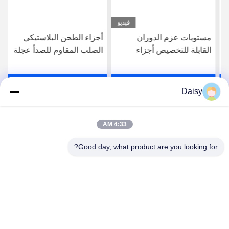
فيديو
مستويات عزم الدوران
أجزاء الطحن البلاستيكي
القابلة للتخصيص أجزاء
الصلب المقاوم للصدأ عجلة
الجهاز الجهاز الجهاز الجهاز
فوق خزان الماء مقاوم
للتآكل
احصل على أفضل سعر
احصل على أفضل سعر
Daisy
4:33 AM
Good day, what product are you looking for?
Nanjing Henglande Machinery Technology Co.,
Ltd.
jayce@hldextruder.com
86-15251884557