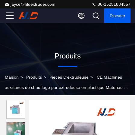
jayce@hldextruder.com
86-15251884557
Discuter
Produits
Maison
>
Produits
>
Pièces D'extrudeuse
>
CE Machines
auxiliaires de chauffage par extrudeuse en plastique Matériau en
cuivre ou en aluminium